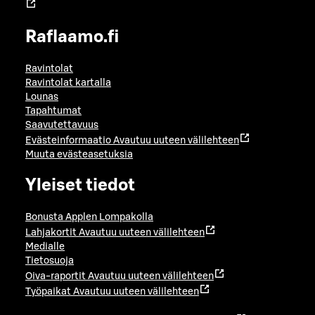
Raflaamo.fi
Ravintolat
Ravintolat kartalla
Lounas
Tapahtumat
Saavutettavuus
Evästeinformaatio
Avautuu uuteen välilehteen
Muuta evästeasetuksia
Yleiset tiedot
Bonusta Applen Lompakolla
Lahjakortit
Avautuu uuteen välilehteen
Medialle
Tietosuoja
Oiva-raportit
Avautuu uuteen välilehteen
Työpaikat
Avautuu uuteen välilehteen