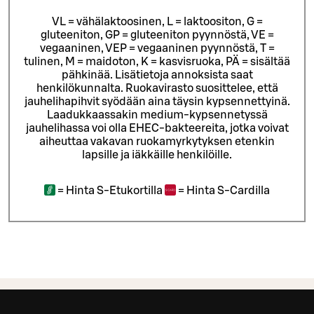
VL = vähälaktoosinen, L = laktoositon, G =
gluteeniton, GP = gluteeniton pyynnöstä, VE =
vegaaninen, VEP = vegaaninen pyynnöstä, T =
tulinen, M = maidoton, K = kasvisruoka, PÄ = sisältää
pähkinää. Lisätietoja annoksista saat
henkilökunnalta.
Ruokavirasto suosittelee, että
jauhelihapihvit syödään aina täysin kypsennettyinä.
Laadukkaassakin medium-kypsennetyssä
jauhelihassa voi olla EHEC-bakteereita, jotka voivat
aiheuttaa vakavan ruokamyrkytyksen etenkin
lapsille ja iäkkäille henkilöille.
=
Hinta S-Etukortilla
=
Hinta S-Cardilla