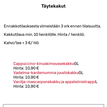
Täytekakut
Ennakkotilauksesta viimeistään 3 vrk ennen tilaisuutta.
Kakkutilaus min. 10 henkilölle. Hinta / henkilö.
Kahvi/tee + 3 €/ hlö
Cappuccino-kinuskimoussekakku
G
L
Hinta:
10,90 €
Vadelma-kardemumma juustokakku
G
L
Hinta:
10,90 €
Vanilja-mascarponekakku ja appelsiinisiirappi
L
Hinta:
10,90 €