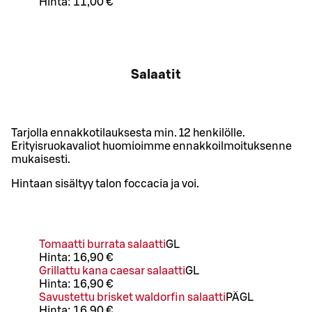
Hinta:
11,00 €
Salaatit
Tarjolla ennakkotilauksesta min. 12 henkilölle.
Erityisruokavaliot huomioimme ennakkoilmoituksenne
mukaisesti.
Hintaan sisältyy talon foccacia ja voi.
Tomaatti burrata salaatti
G
L
Hinta:
16,90 €
Grillattu kana caesar salaatti
G
L
Hinta:
16,90 €
Savustettu brisket waldorfin salaatti
PÄ
G
L
Hinta:
16,90 €