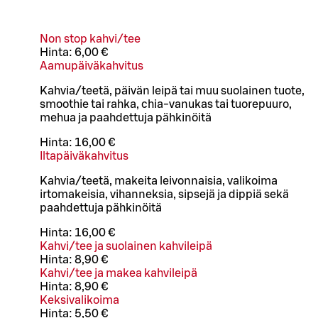
Non stop kahvi/tee
Hinta:
6,00 €
Aamupäiväkahvitus
Kahvia/teetä, päivän leipä tai muu suolainen tuote,
smoothie tai rahka, chia-vanukas tai tuorepuuro,
mehua ja paahdettuja pähkinöitä
Hinta:
16,00 €
Iltapäiväkahvitus
Kahvia/teetä, makeita leivonnaisia, valikoima
irtomakeisia, vihanneksia, sipsejä ja dippiä sekä
paahdettuja pähkinöitä
Hinta:
16,00 €
Kahvi/tee ja suolainen kahvileipä
Hinta:
8,90 €
Kahvi/tee ja makea kahvileipä
Hinta:
8,90 €
Keksivalikoima
Hinta:
5,50 €