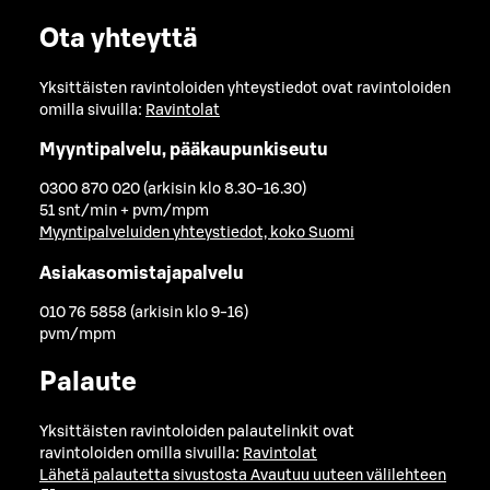
Ota yhteyttä
Yksittäisten ravintoloiden yhteystiedot ovat ravintoloiden
omilla sivuilla:
Ravintolat
Myyntipalvelu, pääkaupunkiseutu
0300 870 020 (arkisin klo 8.30-16.30)
51 snt/min + pvm/mpm
Myyntipalveluiden yhteystiedot, koko Suomi
Asiakasomistajapalvelu
010 76 5858 (arkisin klo 9-16)
pvm/mpm
Palaute
Yksittäisten ravintoloiden palautelinkit ovat
ravintoloiden omilla sivuilla:
Ravintolat
Lähetä palautetta sivustosta
Avautuu uuteen välilehteen