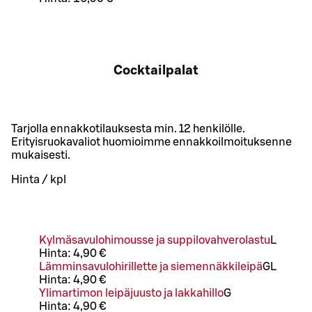
Cocktailpalat
Tarjolla ennakkotilauksesta min. 12 henkilölle.
Erityisruokavaliot huomioimme ennakkoilmoituksenne
mukaisesti.
Hinta / kpl
Kylmäsavulohimousse ja suppilovahverolastu
L
Hinta:
4,90 €
Lämminsavulohirillette ja siemennäkkileipä
G
L
Hinta:
4,90 €
Ylimartimon leipäjuusto ja lakkahillo
G
Hinta:
4,90 €