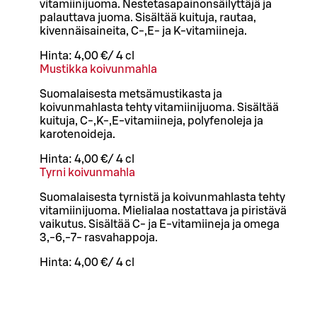
vitamiinijuoma. Nestetasapainonsäilyttäjä ja
palauttava juoma. Sisältää kuituja, rautaa,
kivennäisaineita, C-,E- ja K-vitamiineja.
Hinta:
4,00 €
/
4 cl
Mustikka koivunmahla
Suomalaisesta metsämustikasta ja
koivunmahlasta tehty vitamiinijuoma. Sisältää
kuituja, C-,K-,E-vitamiineja, polyfenoleja ja
karotenoideja.
Hinta:
4,00 €
/
4 cl
Tyrni koivunmahla
Suomalaisesta tyrnistä ja koivunmahlasta tehty
vitamiinijuoma. Mielialaa nostattava ja piristävä
vaikutus. Sisältää C- ja E-vitamiineja ja omega
3,-6,-7- rasvahappoja.
Hinta:
4,00 €
/
4 cl