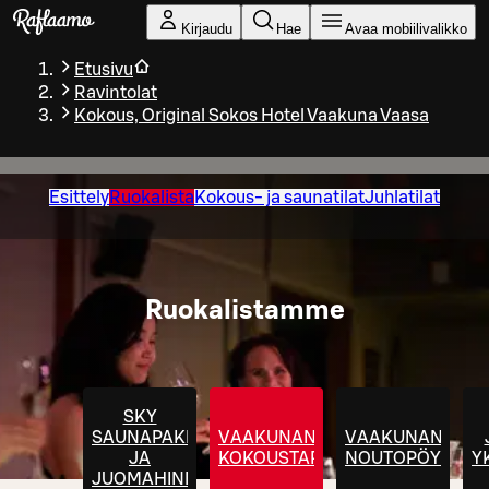
Siirry pääsisältöön
Kirjaudu
Hae
Avaa mobiilivalikko
Etusivu
Ravintolat
Kokous, Original Sokos Hotel Vaakuna Vaasa
Esittely
Ruokalista
Kokous- ja saunatilat
Juhlatilat
Ruokalistamme
SKY
SAUNAPAKETTI
VAAKUNAN
VAAKUNAN
JA
KOKOUSTARJOILUT
NOUTOPÖYDÄT
Y
JUOMAHINNASTO