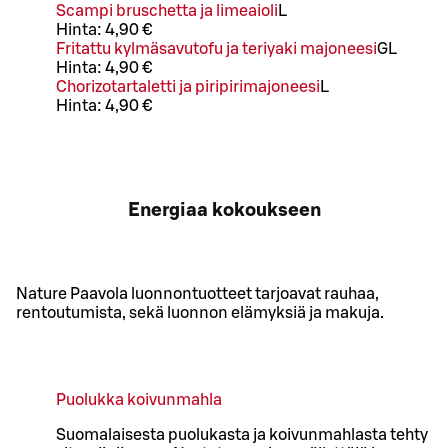
Scampi bruschetta ja limeaioli
L
Hinta:
4,90 €
Fritattu kylmäsavutofu ja teriyaki majoneesi
G
L
Hinta:
4,90 €
Chorizotartaletti ja piripirimajoneesi
L
Hinta:
4,90 €
Energiaa kokoukseen
Nature Paavola luonnontuotteet tarjoavat rauhaa,
rentoutumista, sekä luonnon elämyksiä ja makuja.
Puolukka koivunmahla
Suomalaisesta puolukasta ja koivunmahlasta tehty