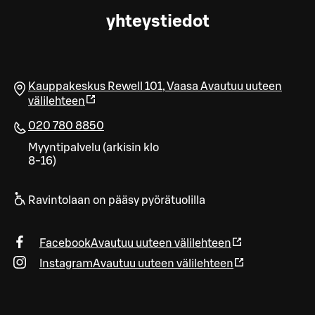
yhteystiedot
Kauppakeskus Rewell 101
,
Vaasa
Avautuu uuteen
välilehteen
020 780 8850
Myyntipalvelu (arkisin klo
8-16)
Ravintolaan on pääsy pyörätuolilla
Facebook
Avautuu uuteen välilehteen
Instagram
Avautuu uuteen välilehteen