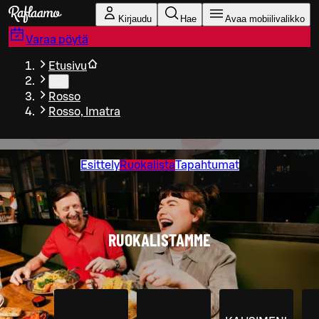
Siirry pääsisältöön
Kirjaudu
Hae
Avaa mobiilivalikko
Varaa pöytä
Etusivu
…
Rosso
Rosso, Imatra
Esittely
Ruokalista
Tapahtumat
RUOKALISTAMME