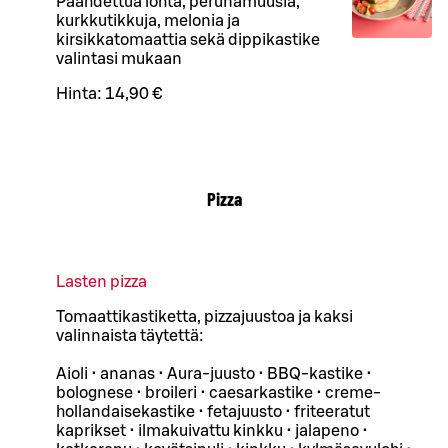
Paahdettua lohta, perunamuusia,
kurkkutikkuja, melonia ja
kirsikkatomaattia sekä dippikastike
valintasi mukaan
Hinta:
14,90 €
Pizza
Lasten pizza
Tomaattikastiketta, pizzajuustoa ja kaksi
valinnaista täytettä:
Aioli • ananas • Aura-juusto • BBQ-kastike •
bolognese • broileri • caesarkastike • creme-
hollandaisekastike • fetajuusto • friteeratut
kaprikset • ilmakuivattu kinkku • jalapeno •