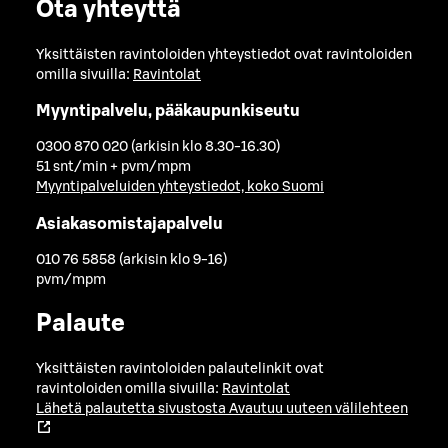
Ota yhteyttä
Yksittäisten ravintoloiden yhteystiedot ovat ravintoloiden
omilla sivuilla:
Ravintolat
Myyntipalvelu, pääkaupunkiseutu
0300 870 020 (arkisin klo 8.30-16.30)
51 snt/min + pvm/mpm
Myyntipalveluiden yhteystiedot, koko Suomi
Asiakasomistajapalvelu
010 76 5858 (arkisin klo 9-16)
pvm/mpm
Palaute
Yksittäisten ravintoloiden palautelinkit ovat
ravintoloiden omilla sivuilla:
Ravintolat
Lähetä palautetta sivustosta
Avautuu uuteen välilehteen