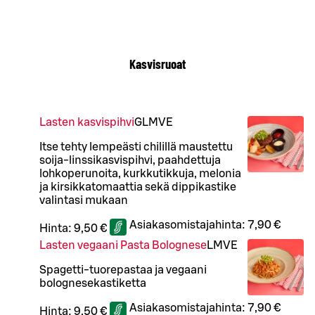
Kasvisruoat
Lasten kasvispihvi
G
L
M
VE
Itse tehty lempeästi chilillä maustettu
soija-linssikasvispihvi, paahdettuja
lohkoperunoita, kurkkutikkuja, melonia
ja kirsikkatomaattia sekä dippikastike
valintasi mukaan
Asiakasomistajahinta:
7,90 €
Hinta:
9,50 €
Lasten vegaani Pasta Bolognese
L
M
VE
Spagetti-tuorepastaa ja vegaani
bolognesekastiketta
Asiakasomistajahinta:
7,90 €
Hinta:
9,50 €