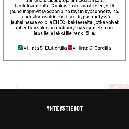
pähkinää. Lisätietoja annoksista saat
henkilökunnalta.
Ruokavirasto suosittelee, että
jauhelihapihvit syödään aina täysin kypsennettyinä.
Laadukkaassakin medium-kypsennetyssä
jauhelihassa voi olla EHEC-bakteereita, jotka voivat
aiheuttaa vakavan ruokamyrkytyksen etenkin
lapsille ja iäkkäille henkilöille.
=
Hinta S-Etukortilla
=
Hinta S-Cardilla
YHTEYSTIEDOT