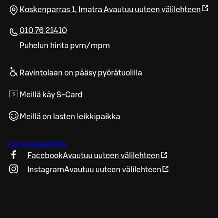
Koskenparras 1
,
Imatra
Avautuu uuteen välilehteen
010 76 21410
Puhelun hinta pvm/mpm
Ravintolaan on pääsy pyörätuolilla
Meillä käy S-Card
Meillä on lasten leikkipaikka
Anna palautetta
Facebook
Avautuu uuteen välilehteen
Instagram
Avautuu uuteen välilehteen