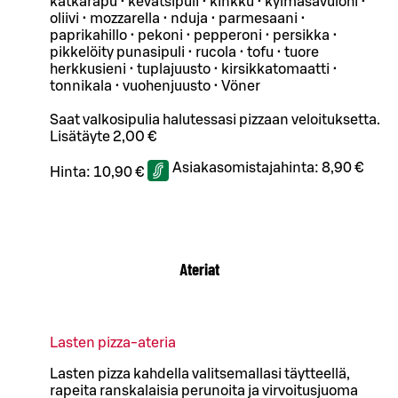
katkarapu • kevätsipuli • kinkku • kylmäsavulohi •
oliivi • mozzarella • nduja • parmesaani •
paprikahillo • pekoni • pepperoni • persikka •
pikkelöity punasipuli • rucola • tofu • tuore
herkkusieni • tuplajuusto • kirsikkatomaatti •
tonnikala • vuohenjuusto • Vöner
Saat valkosipulia halutessasi pizzaan veloituksetta.
Lisätäyte 2,00 €
Asiakasomistajahinta:
8,90 €
Hinta:
10,90 €
Ateriat
Lasten pizza-ateria
Lasten pizza kahdella valitsemallasi täytteellä,
rapeita ranskalaisia perunoita ja virvoitusjuoma