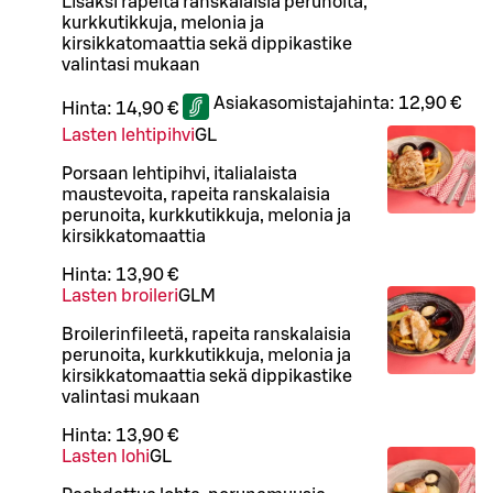
Lisäksi rapeita ranskalaisia perunoita,
kurkkutikkuja, melonia ja
kirsikkatomaattia sekä dippikastike
valintasi mukaan
Asiakasomistajahinta:
12,90 €
Hinta:
14,90 €
Lasten lehtipihvi
G
L
Porsaan lehtipihvi, italialaista
maustevoita, rapeita ranskalaisia
perunoita, kurkkutikkuja, melonia ja
kirsikkatomaattia
Hinta:
13,90 €
Lasten broileri
G
L
M
Broilerinfileetä, rapeita ranskalaisia
perunoita, kurkkutikkuja, melonia ja
kirsikkatomaattia sekä dippikastike
valintasi mukaan
Hinta:
13,90 €
Lasten lohi
G
L