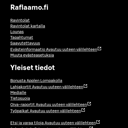
Raflaamo.fi
Ravintolat
Ravintolat kartalla
Lounas
Tapahtumat
Saavutettavuus
Evästeinformaatio
Avautuu uuteen välilehteen
Muuta evästeasetuksia
Yleiset tiedot
Bonusta Applen Lompakolla
Lahjakortit
Avautuu uuteen välilehteen
Medialle
Tietosuoja
Oiva-raportit
Avautuu uuteen välilehteen
Työpaikat
Avautuu uuteen välilehteen
Etsi ja varaa tiloja
Avautuu uuteen välilehteen