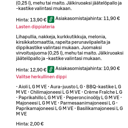
(0,25 l), mehu tai maito. Jälkiruoaksi jäätelöpallo ja
-kastike valintasi mukaan.
Asiakasomistajahinta:
11,90 €
Hinta:
13,90 €
Lasten dippiateria
Lihapullia, nakkeja, kurkkutikkuja, melonia,
kirsikkatomaattia, rapeita perunaviipaleita ja
dippikastike valintasi mukaan. Juomaksi
virvoitusjuoma (0,25 l), mehu tai maito. Jälkiruoaksi
jäätelöpallo ja -kastike valintasi mukaan.
Asiakasomistajahinta:
10,90 €
Hinta:
12,90 €
Valitse herkullinen dippi
• Aioli L G M VE • Aura-juusto L G • BBQ-kastike L G
M VE • Chilimajoneesi L G M VE • Crème Fraîche L G
• Paprikahillo L G M VE • Peperoncinoöljy L G M VE •
Majoneesi L G M VE • Parmesaanimajoneesi L G •
Paprikamajoneesi L G M VE • Basilikamajoneesi L G
M VE
Hinta:
2,00 €