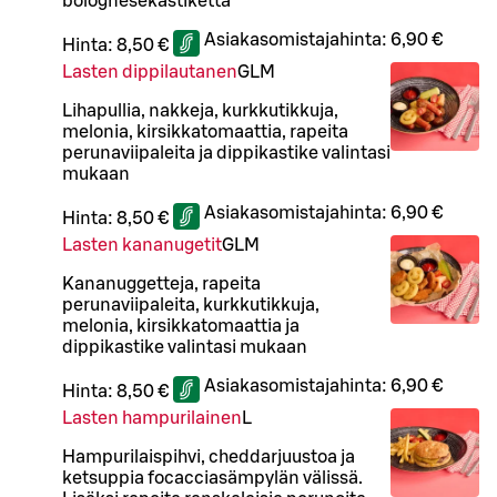
bolognesekastiketta
Asiakasomistajahinta:
6,90 €
Hinta:
8,50 €
Lasten dippilautanen
G
L
M
Lihapullia, nakkeja, kurkkutikkuja,
melonia, kirsikkatomaattia, rapeita
perunaviipaleita ja dippikastike valintasi
mukaan
Asiakasomistajahinta:
6,90 €
Hinta:
8,50 €
Lasten kananugetit
G
L
M
Kananuggetteja, rapeita
perunaviipaleita, kurkkutikkuja,
melonia, kirsikkatomaattia ja
dippikastike valintasi mukaan
Asiakasomistajahinta:
6,90 €
Hinta:
8,50 €
Lasten hampurilainen
L
Hampurilaispihvi, cheddarjuustoa ja
ketsuppia focacciasämpylän välissä.