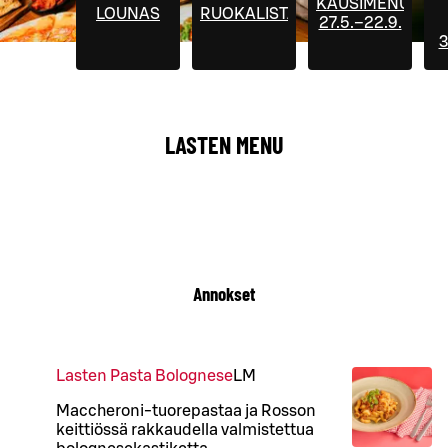
KAUSIMENUT
LOUNAS
RUOKALISTA
27.5.–22.9.
3
LASTEN MENU
Annokset
Lasten Pasta Bolognese
L
M
Maccheroni-tuorepastaa ja Rosson
keittiössä rakkaudella valmistettua