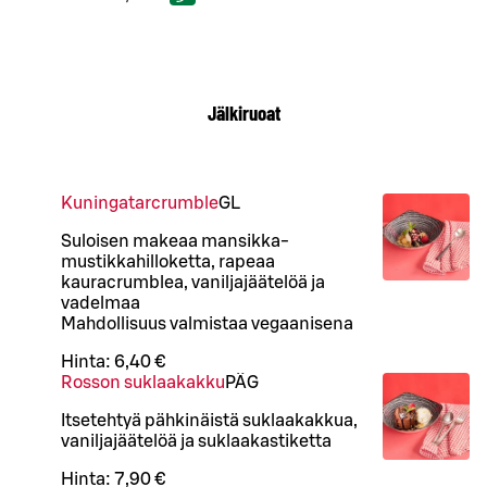
Jälkiruoat
Kuningatarcrumble
G
L
Suloisen makeaa mansikka-
mustikkahilloketta, rapeaa
kauracrumblea, vaniljajäätelöä ja
vadelmaa
Mahdollisuus valmistaa vegaanisena
Hinta:
6,40 €
Rosson suklaakakku
PÄ
G
Itsetehtyä pähkinäistä suklaakakkua,
vaniljajäätelöä ja suklaakastiketta
Hinta:
7,90 €