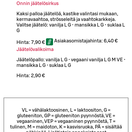
Onnin jäätelösirkus
Kaksi palloa jäätelöä, kastike valintasi mukaan,
kermavaahtoa, strösseleitä ja vaahtokarkkeja.
Valitse jäätelö: vanilja L G • mansikka L G • suklaa L
G
Asiakasomistajahinta:
6,40 €
Hinta:
7,90 €
Jäätelövalikoima
Jäätelöpallo: vanilja L G • vegaani vanilja L G M VE •
mansikka L G • suklaa L G
Hinta:
2,90 €
VL = vähälaktoosinen, L = laktoositon, G =
gluteeniton, GP = gluteeniton pyynnöstä, VE =
vegaaninen, VEP = vegaaninen pyynnöstä, T =
tulinen, M = maidoton, K = kasvisruoka, PÄ = sisältää