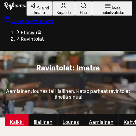
Siirry pääsisältöön
Sijainti
Avaa
Imatra
Kirjaudu
Hae
mobiilivalikko
Varaa pöytä
Imatra
Etusivu
Ravintolat
Ravintolat: Imatra
Aamiainen, lounas tai illallinen. Katso parhaat ravintolat
lähellä sinua!
Kaikki
Illallinen
Lounas
Aamiainen
Kahvi