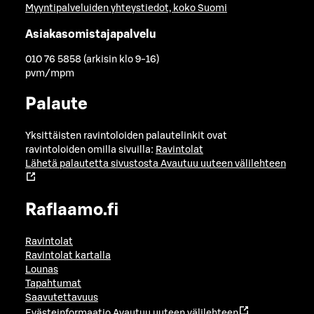
Myyntipalveluiden yhteystiedot, koko Suomi
Asiakasomistajapalvelu
010 76 5858 (arkisin klo 9-16)
pvm/mpm
Palaute
Yksittäisten ravintoloiden palautelinkit ovat
ravintoloiden omilla sivuilla:
Ravintolat
Lähetä palautetta sivustosta
Avautuu uuteen välilehteen
Raflaamo.fi
Ravintolat
Ravintolat kartalla
Lounas
Tapahtumat
Saavutettavuus
Evästeinformaatio
Avautuu uuteen välilehteen