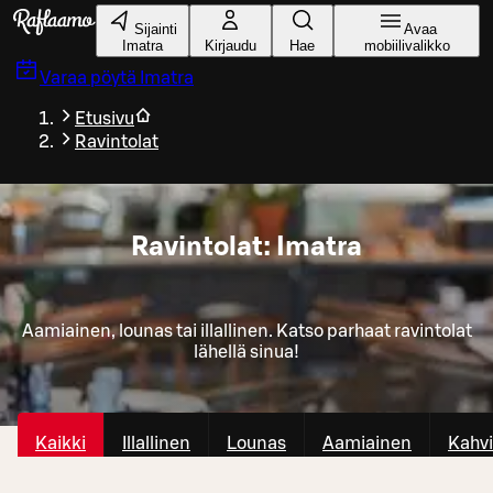
Siirry pääsisältöön
Sijainti
Avaa
Imatra
Kirjaudu
Hae
mobiilivalikko
Varaa pöytä
Imatra
Etusivu
Ravintolat
Ravintolat: Imatra
Aamiainen, lounas tai illallinen. Katso parhaat ravintolat
lähellä sinua!
Kaikki
Illallinen
Lounas
Aamiainen
Kahvi