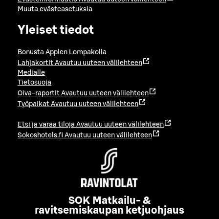
Muuta evästeasetuksia
Yleiset tiedot
Bonusta Applen Lompakolla
Lahjakortit
Avautuu uuteen välilehteen
Medialle
Tietosuoja
Oiva-raportit
Avautuu uuteen välilehteen
Työpaikat
Avautuu uuteen välilehteen
Etsi ja varaa tiloja
Avautuu uuteen välilehteen
Sokoshotels.fi
Avautuu uuteen välilehteen
SOK Matkailu- &
ravitsemiskaupan ketjuohjaus