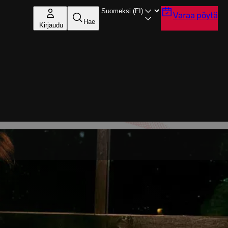
Varaa pöytä
Hae
Kirjaudu