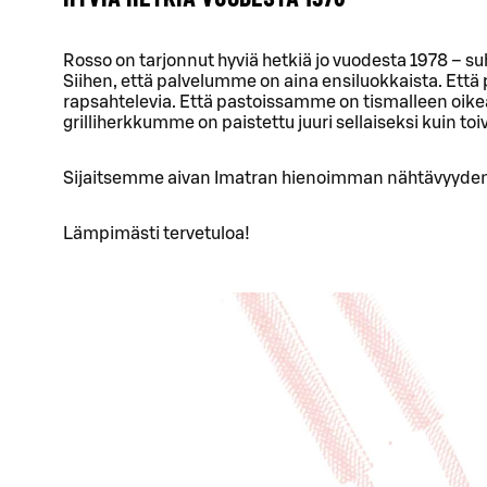
Rosso on tarjonnut hyviä hetkiä jo vuodesta 1978 –
Siihen, että palvelumme on aina ensiluokkaista. Ett
rapsahtelevia. Että pastoissamme on tismalleen oike
grilliherkkumme on paistettu juuri sellaiseksi kuin toi
Sijaitsemme aivan Imatran hienoimman nähtävyyden ä
Lämpimästi tervetuloa!