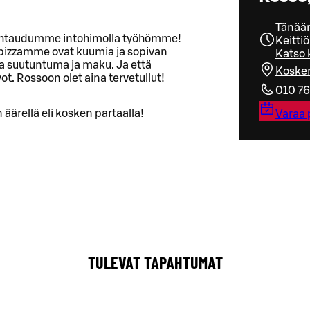
Tänään
 suhtaudumme intohimolla työhömme!
Keittiö
ä pizzamme ovat kuumia ja sopivan
Katso 
a suutuntuma ja maku. Ja että
Kosken
vot. Rossoon olet aina tervetullut!
010 76
ärellä eli kosken partaalla!
Varaa 
TULEVAT TAPAHTUMAT