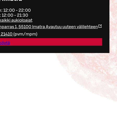
: 12:00 - 22:00
: 12:00 - 21:30
kaikki aukioloajat
parras 1, 55100 Imatra
Avautuu uuteen välilehteen
 21410
(
pvm/mpm
)
pöytä