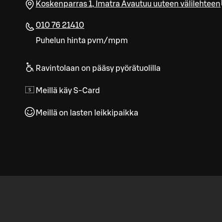
Koskenparras 1
,
Imatra
Avautuu uuteen välilehteen
010 76 21410
Puhelun hinta pvm/mpm
Ravintolaan on pääsy pyörätuolilla
Meillä käy S-Card
Meillä on lasten leikkipaikka