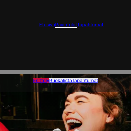
Etusivu
Ravintolat
Tapahtumat
Esittely
Ruokalista
Tapahtumat