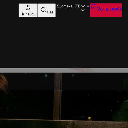
Varaa pöytä
Hae
Kirjaudu