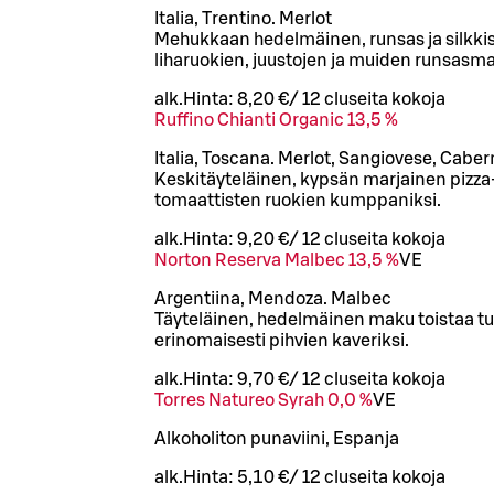
Italia, Trentino. Merlot
Mehukkaan hedelmäinen, runsas ja silkkise
liharuokien, juustojen ja muiden runsasm
alk.
Hinta:
8,20 €
/
12 cl
useita kokoja
Ruffino Chianti Organic 13,5 %
Italia, Toscana. Merlot, Sangiovese, Cabe
Keskitäyteläinen, kypsän marjainen pizza- j
tomaattisten ruokien kumppaniksi.
alk.
Hinta:
9,20 €
/
12 cl
useita kokoja
Norton Reserva Malbec 13,5 %
VE
Argentiina, Mendoza. Malbec
Täyteläinen, hedelmäinen maku toistaa tu
erinomaisesti pihvien kaveriksi.
alk.
Hinta:
9,70 €
/
12 cl
useita kokoja
Torres Natureo Syrah 0,0 %
VE
Alkoholiton punaviini, Espanja
alk.
Hinta:
5,10 €
/
12 cl
useita kokoja