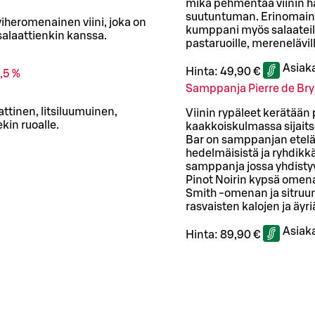
mikä pehmentää viinin ha
suutuntuman. Erinomainen
viheromenainen viini, joka on
kumppani myös salaateille
 salaattienkin kanssa.
pastaruoille, merenelävill
Asiak
Hinta:
49,90 €
,5 %
Samppanja Pierre de Br
ttinen, litsiluumuinen,
Viinin rypäleet kerätää
kin ruoalle.
kaakkoiskulmassa sijaits
Bar on samppanjan eteläis
hedelmäisistä ja ryhdik
samppanja jossa yhdist
Pinot Noirin kypsä omen
Smith -omenan ja sitruu
rasvaisten kalojen ja äyr
Asiak
Hinta:
89,90 €