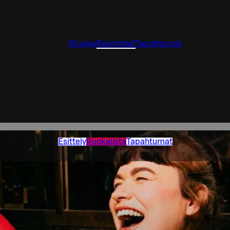
Etusivu
Ravintolat
Tapahtumat
Esittely
Ruokalista
Tapahtumat