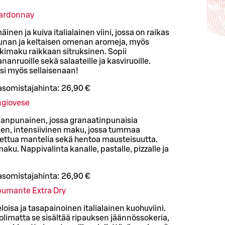
hardonnay
nen ja kuiva italialainen viini, jossa on raikas
unan ja keltaisen omenan aromeja, myös
kimaku raikkaan sitruksinen. Sopii
nanruoille sekä salaateille ja kasviruoille.
si myös sellaisenaan!
asomistajahinta:
26,90 €
ngiovese
ikanpunainen, jossa granaatinpunaisia
inen, intensiivinen maku, jossa tummaa
ettua mantelia sekä hentoa mausteisuutta.
aku. Nappivalinta kanalle, pastalle, pizzalle ja
asomistajahinta:
26,90 €
Spumante Extra Dry
isa ja tasapainoinen italialainen kuohuviini.
olimatta se sisältää ripauksen jäännössokeria,