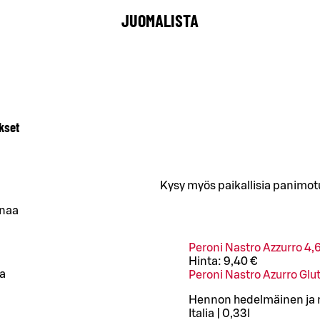
JUOMALISTA
kset
Kysy myös paikallisia panimotu
unaa
Peroni Nastro Azzurro 4,
Hinta:
9,40 €
ia
Peroni Nastro Azurro Glu
Hennon hedelmäinen ja mi
Italia | 0,33l