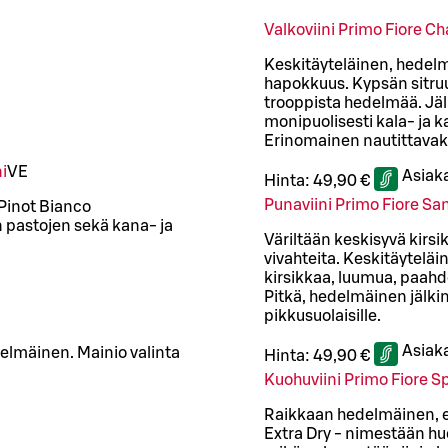
Valkoviini Primo Fiore C
Keskitäyteläinen, hedelmäi
hapokkuus. Kypsän sitru
trooppista hedelmää. Jäl
monipuolisesti kala- ja ka
Erinomainen nautittavak
i
VE
Asiak
Hinta:
49,90 €
Punaviini Primo Fiore Sa
 Pinot Bianco
n pastojen sekä kana- ja
Väriltään keskisyvä kirs
vivahteita. Keskitäytelä
kirsikkaa, luumua, paahd
Pitkä, hedelmäinen jälkim
pikkusuolaisille.
Asiak
elmäinen. Mainio valinta
Hinta:
49,90 €
Kuohuviini Primo Fiore 
Raikkaan hedelmäinen, elo
Extra Dry - nimestään hu