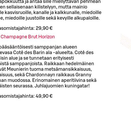
pokkuutta ja antaa sille miellyttävän pehmeän
 sellaisenaan kilistelyyn, mutta mainio
 kasvisruoille, kanalle ja kalkkunalle, miedoille
e, miedoille juustoille sekä kevyille alkupaloille.
asomistajahinta:
29,90 €
y Champagne Brut Horizon
n pääsääntöisesti samppanjan alueen
evasa Cotê des Barin ala -alueelta. Cotê des
in alue ja se tunnetaan erityisesti
käistä samppanjoista. Raikkaan hedelmäinen
yvät Meunierin tuoma metsämansikkaisuus,
aisuus, sekä Chardonnayn raikkaus Granny
nan muodossa. Erinomainen aperitiivina sekä
iäisten seurassa. Juhlajuomien kuningatar!
asomistajahinta:
49,90 €