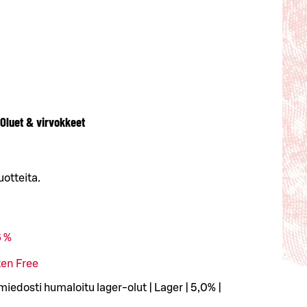
Oluet & virvokkeet
otteita.
6 %
ten Free
edosti humaloitu lager-olut | Lager | 5,0% |