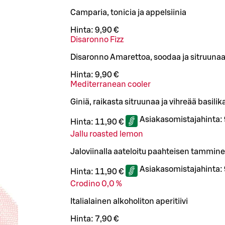
Camparia, tonicia ja appelsiinia
Hinta:
9,90 €
Disaronno Fizz
Disaronno Amarettoa, soodaa ja sitruuna
Hinta:
9,90 €
Mediterranean cooler
Giniä, raikasta sitruunaa ja vihreää basilik
Asiakasomistajahinta:
Hinta:
11,90 €
Jallu roasted lemon
Jaloviinalla aateloitu paahteisen tamminen
Asiakasomistajahinta:
Hinta:
11,90 €
Crodino 0,0 %
Italialainen alkoholiton aperitiivi
Hinta:
7,90 €