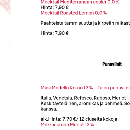
Mocktail Mediterranean cooler 0,0 %
Hinta:
7,90 €
Mocktail Roasted Lemon 0,0 %
Paahteista tammisuutta ja kirpeän raikast
Hinta:
7,90 €
Punaviinit
Masi Modello Rosso 12 % – Talon punaviini
Italia, Venetsia. Refosco, Raboso, Merlot
Keskitäyteläinen, aromikas ja pehmeä. Sop
kanssa.
alk.
Hinta:
7,70 €
/
12 cl
useita kokoja
Mezzacorona Merlot 13 %