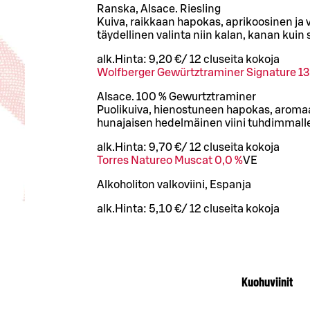
Ranska, Alsace. Riesling
Kuiva, raikkaan hapokas, aprikoosinen ja 
täydellinen valinta niin kalan, kanan kuin
alk.
Hinta:
9,20 €
/
12 cl
useita kokoja
Wolfberger Gewürtztraminer Signature 13
Alsace. 100 % Gewurtztraminer
Puolikuiva, hienostuneen hapokas, aromaa
hunajaisen hedelmäinen viini tuhdimmalle
alk.
Hinta:
9,70 €
/
12 cl
useita kokoja
Torres Natureo Muscat 0,0 %
VE
Alkoholiton valkoviini, Espanja
alk.
Hinta:
5,10 €
/
12 cl
useita kokoja
Kuohuviinit