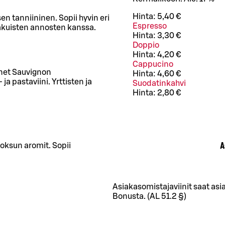
Hinta:
5,40 €
n tanniininen. Sopii hyvin eri
Espresso
akuisten annosten kanssa.
Hinta:
3,30 €
Doppio
Hinta:
4,20 €
Cappucino
rnet Sauvignon
Hinta:
4,60 €
a pastaviini. Yrttisten ja
Suodatinkahvi
Hinta:
2,80 €
A
oksun aromit. Sopii
Asiakasomistajaviinit saat asi
Bonusta. (AL 51.2 §)