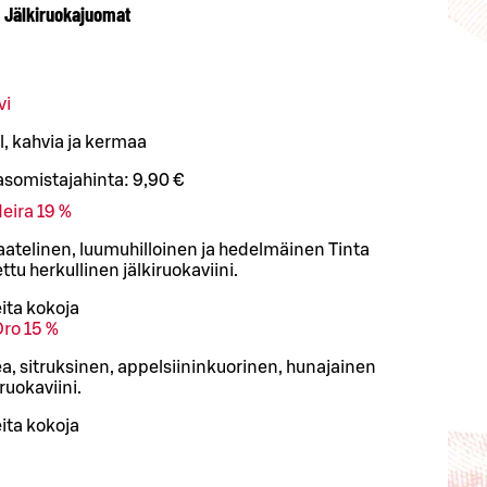
Jälkiruokajuomat
vi
, kahvia ja kermaa
asomistajahinta:
9,90 €
eira 19 %
atelinen, luumuhilloinen ja hedelmäinen Tinta
tu herkullinen jälkiruokaviini.
ita kokoja
Oro 15 %
a, sitruksinen, appelsiininkuorinen, hunajainen
ruokaviini.
ita kokoja