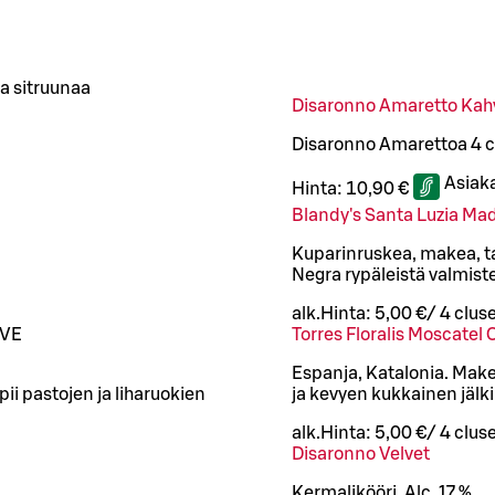
a sitruunaa
Disaronno Amaretto Kah
Disaronno Amarettoa 4 cl
Asiak
Hinta:
10,90 €
Blandy's Santa Luzia Mad
Kuparinruskea, makea, ta
Negra rypäleistä valmistet
alk.
Hinta:
5,00 €
/
4 cl
use
VE
Torres Floralis Moscatel 
Espanja, Katalonia. Make
ii pastojen ja liharuokien
ja kevyen kukkainen jälki
alk.
Hinta:
5,00 €
/
4 cl
use
Disaronno Velvet
Kermalikööri. Alc. 17 %