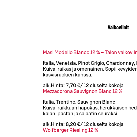
Valkoviinit
Masi Modello Bianco 12 % – Talon valkoviin
Italia, Venetsia. Pinot Grigio, Chardonnay,
Kuiva, raikas ja omenainen. Sopii kevyide
kasvisruokien kanssa.
alk.
Hinta:
7,70 €
/
12 cl
useita kokoja
Mezzacorona Sauvignon Blanc 12 %
Italia, Trentino. Sauvignon Blanc
Kuiva, raikkaan hapokas, herukkaisen hed
kalan, pastan ja salaatin seuraksi.
alk.
Hinta:
8,20 €
/
12 cl
useita kokoja
Wolfberger Riesling 12 %