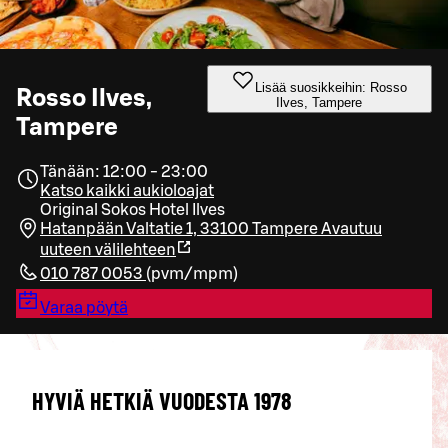
Lisää suosikkeihin: Rosso
Rosso Ilves,
Ilves, Tampere
Tampere
Tänään: 12:00 - 23:00
Katso kaikki aukioloajat
Original Sokos Hotel Ilves
Hatanpään Valtatie 1, 33100 Tampere
Avautuu
uuteen välilehteen
010 787 0053
(
pvm/mpm
)
Varaa pöytä
HYVIÄ HETKIÄ VUODESTA 1978