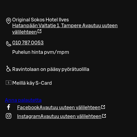
Original Sokos Hotel Ilves
Hatanpään Valtatie 1
,
Tampere
Avautuu uuteen
välilehteen
010 787 0053
Puhelun hinta pvm/mpm
Ravintolaan on pääsy pyörätuolilla
Meillä käy S-Card
Anna palautetta
Facebook
Avautuu uuteen välilehteen
Instagram
Avautuu uuteen välilehteen