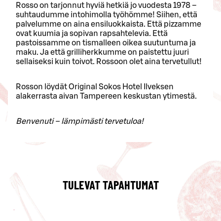
Rosso on tarjonnut hyviä hetkiä jo vuodesta 1978 –
suhtaudumme intohimolla työhömme! Siihen, että
palvelumme on aina ensiluokkaista. Että pizzamme
ovat kuumia ja sopivan rapsahtelevia. Että
pastoissamme on tismalleen oikea suutuntuma ja
maku. Ja että grilliherkkumme on paistettu juuri
sellaiseksi kuin toivot. Rossoon olet aina tervetullut!
Rosson löydät Original Sokos Hotel Ilveksen
alakerrasta aivan Tampereen keskustan ytimestä.
Benvenuti – lämpimästi tervetuloa!
TULEVAT TAPAHTUMAT