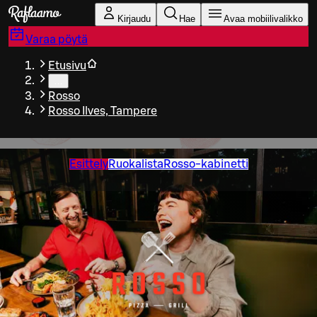
Siirry pääsisältöön
Kirjaudu
Hae
Avaa mobiilivalikko
Varaa pöytä
Etusivu
…
Rosso
Rosso Ilves, Tampere
Esittely
Ruokalista
Rosso-kabinetti