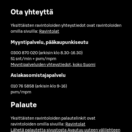
Ota yhteyttä
Yksittäisten ravintoloiden yhteystiedot ovat ravintoloiden
omilla sivuilla:
Ravintolat
Myyntipalvelu, pääkaupunkiseutu
0300 870 020 (arkisin klo 8.30-16.30)
51 snt/min + pvm/mpm
Myyntipalveluiden yhteystiedot, koko Suomi
Asiakasomistajapalvelu
010 76 5858 (arkisin klo 9-16)
pvm/mpm
Palaute
Yksittäisten ravintoloiden palautelinkit ovat
ravintoloiden omilla sivuilla:
Ravintolat
Lähetä palautetta sivustosta
Avautuu uuteen välilehteen