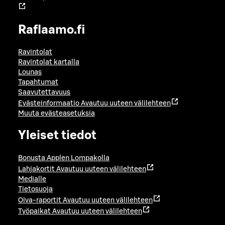
Raflaamo.fi
Ravintolat
Ravintolat kartalla
Lounas
Tapahtumat
Saavutettavuus
Evästeinformaatio
Avautuu uuteen välilehteen
Muuta evästeasetuksia
Yleiset tiedot
Bonusta Applen Lompakolla
Lahjakortit
Avautuu uuteen välilehteen
Medialle
Tietosuoja
Oiva-raportit
Avautuu uuteen välilehteen
Työpaikat
Avautuu uuteen välilehteen