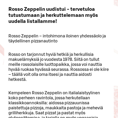
Rosso Zeppelin uudistui - tervetuloa
tutustumaan ja herkuttelemaan myös
uudella listallamme!
Rosso Zeppelin – intohimona iloinen yhdessäolo ja
täydellinen pizzanautinto
Rosso on tarjonnut hyviä hetkiä ja herkullisia
makuelämyksiä jo vuodesta 1978. Siitä on tullut
meille rossolaisille luottopaikka, jossa voi nauttia
hyvää ruokaa hyvässä seurassa. Rossossa ei ole kiire
– täällä voit olla oma itsesi ja nauttia aidosti
hetkestä.
Kempeleen Rosso Zeppelin on italialaistyylinen
koko perheen ravintola, jossa herkutellaan
klassikkoannoksilla: aidossa pizzauunissa
paistettuja pizzoja, maukkaita pastoja ja meheviä
grilliherkkuja. Saat pizzat ja pastat myös
gluteenittomina, ja tarjolla on myös vegaanisia