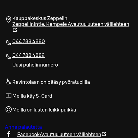
Kauppakeskus Zeppelin
Zeppeliinintie
,
Kempele
Avautuu uuteen välilehteen
044 788 4880
044 788 4882
Uusi puhelinnumero
Ravintolaan on pääsy pyörätuolilla
Meillä käy S-Card
Meillä on lasten leikkipaikka
Anna palautetta
Facebook
Avautuu uuteen välilehteen