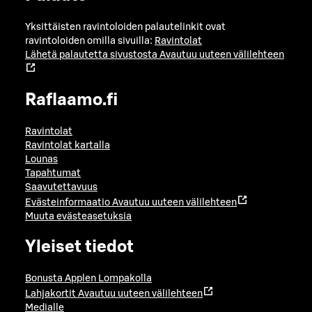
Yksittäisten ravintoloiden palautelinkit ovat
ravintoloiden omilla sivuilla:
Ravintolat
Lähetä palautetta sivustosta
Avautuu uuteen välilehteen
Raflaamo.fi
Ravintolat
Ravintolat kartalla
Lounas
Tapahtumat
Saavutettavuus
Evästeinformaatio
Avautuu uuteen välilehteen
Muuta evästeasetuksia
Yleiset tiedot
Bonusta Applen Lompakolla
Lahjakortit
Avautuu uuteen välilehteen
Medialle