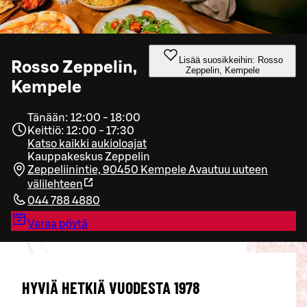
Lisää suosikkeihin: Rosso
Rosso Zeppelin,
Zeppelin, Kempele
Kempele
Tänään: 12:00 - 18:00
Keittiö: 12:00 - 17:30
Katso kaikki aukioloajat
Kauppakeskus Zeppelin
Zeppeliinintie, 90450 Kempele
Avautuu uuteen
välilehteen
044 788 4880
Varaa pöytä
HYVIÄ HETKIÄ VUODESTA 1978