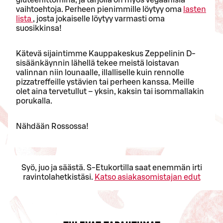
vaihtoehtoja. Perheen pienimmille löytyy oma
lasten
lista
, josta jokaiselle löytyy varmasti oma
suosikkinsa!
Kätevä sijaintimme Kauppakeskus Zeppelinin D-
sisäänkäynnin lähellä tekee meistä loistavan
valinnan niin lounaalle, illalliselle kuin rennolle
pizzatreffeille ystävien tai perheen kanssa. Meille
olet aina tervetullut – yksin, kaksin tai isommallakin
porukalla.
Nähdään Rossossa!
Syö, juo ja säästä. S-Etukortilla saat enemmän irti
ravintolahetkistäsi.
Katso asiakasomistajan edut