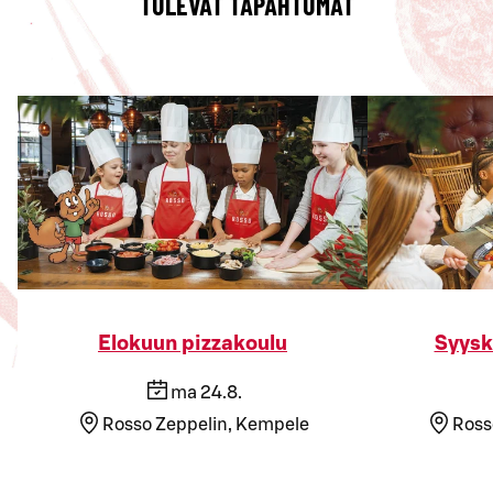
TULEVAT TAPAHTUMAT
Elokuun pizzakoulu
Syysk
ma 24.8.
Rosso Zeppelin, Kempele
Ross