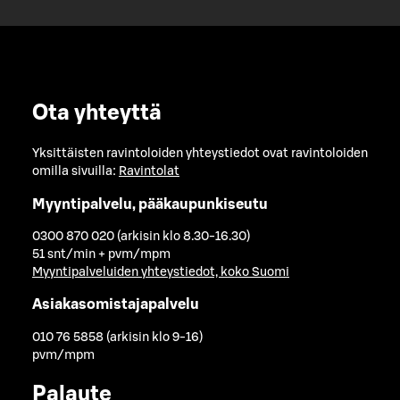
Ota yhteyttä
Yksittäisten ravintoloiden yhteystiedot ovat ravintoloiden
omilla sivuilla:
Ravintolat
Myyntipalvelu, pääkaupunkiseutu
0300 870 020 (arkisin klo 8.30-16.30)
51 snt/min + pvm/mpm
Myyntipalveluiden yhteystiedot, koko Suomi
Asiakasomistajapalvelu
010 76 5858 (arkisin klo 9-16)
pvm/mpm
Palaute