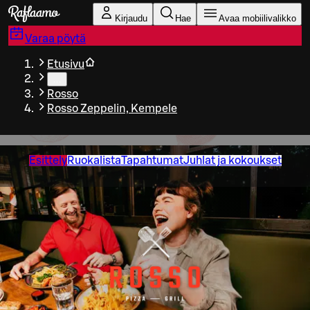
Siirry pääsisältöön
Kirjaudu
Hae
Avaa mobiilivalikko
Varaa pöytä
Etusivu
…
Rosso
Rosso Zeppelin, Kempele
Esittely
Ruokalista
Tapahtumat
Juhlat ja kokoukset