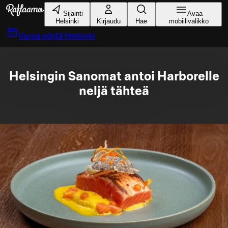
Siirry pääsisältöön
Sijainti
Avaa
Helsinki
Kirjaudu
Hae
mobiilivalikko
Varaa pöytä
Helsinki
Helsingin Sanomat antoi Harborelle
neljä tähteä