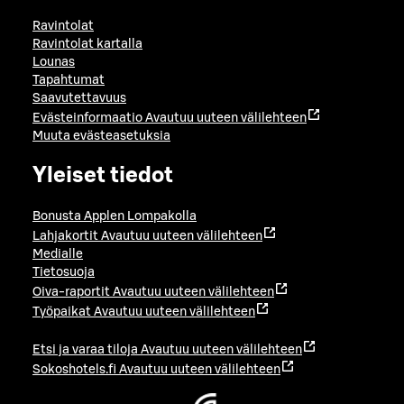
Ravintolat
Ravintolat kartalla
Lounas
Tapahtumat
Saavutettavuus
Evästeinformaatio
Avautuu uuteen välilehteen
Muuta evästeasetuksia
Yleiset tiedot
Bonusta Applen Lompakolla
Lahjakortit
Avautuu uuteen välilehteen
Medialle
Tietosuoja
Oiva-raportit
Avautuu uuteen välilehteen
Työpaikat
Avautuu uuteen välilehteen
Etsi ja varaa tiloja
Avautuu uuteen välilehteen
Sokoshotels.fi
Avautuu uuteen välilehteen