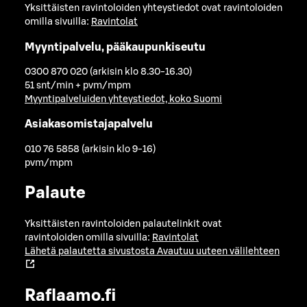
Yksittäisten ravintoloiden yhteystiedot ovat ravintoloiden
omilla sivuilla:
Ravintolat
Myyntipalvelu, pääkaupunkiseutu
0300 870 020 (arkisin klo 8.30-16.30)
51 snt/min + pvm/mpm
Myyntipalveluiden yhteystiedot, koko Suomi
Asiakasomistajapalvelu
010 76 5858 (arkisin klo 9-16)
pvm/mpm
Palaute
Yksittäisten ravintoloiden palautelinkit ovat
ravintoloiden omilla sivuilla:
Ravintolat
Lähetä palautetta sivustosta
Avautuu uuteen välilehteen
Raflaamo.fi