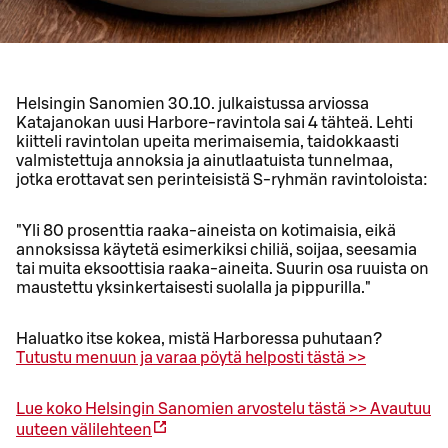
Helsingin Sanomien 30.10. julkaistussa arviossa
Katajanokan uusi Harbore-ravintola sai 4 tähteä. Lehti
kiitteli ravintolan upeita merimaisemia, taidokkaasti
valmistettuja annoksia ja ainutlaatuista tunnelmaa,
jotka erottavat sen perinteisistä S-ryhmän ravintoloista:
"Yli 80 prosenttia raaka-aineista on kotimaisia, eikä
annoksissa käytetä esimerkiksi chiliä, soijaa, seesamia
tai muita eksoottisia raaka-aineita. Suurin osa ruuista on
maustettu yksinkertaisesti suolalla ja pippurilla."
Haluatko itse kokea, mistä Harboressa puhutaan?
Tutustu menuun ja varaa pöytä helposti tästä >>
Lue koko Helsingin Sanomien arvostelu tästä >>
Avautuu
uuteen välilehteen