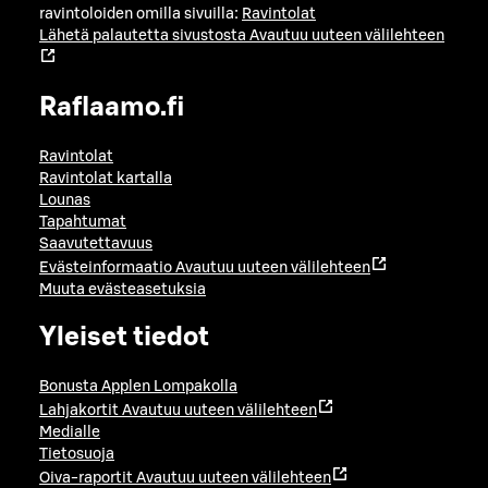
ravintoloiden omilla sivuilla:
Ravintolat
Lähetä palautetta sivustosta
Avautuu uuteen välilehteen
Raflaamo.fi
Ravintolat
Ravintolat kartalla
Lounas
Tapahtumat
Saavutettavuus
Evästeinformaatio
Avautuu uuteen välilehteen
Muuta evästeasetuksia
Yleiset tiedot
Bonusta Applen Lompakolla
Lahjakortit
Avautuu uuteen välilehteen
Medialle
Tietosuoja
Oiva-raportit
Avautuu uuteen välilehteen