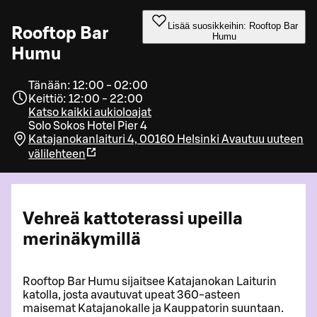
Lisää suosikkeihin: Rooftop Bar
Rooftop Bar
Humu
Humu
Tänään: 12:00 - 02:00
Keittiö: 12:00 - 22:00
Katso kaikki aukioloajat
Solo Sokos Hotel Pier 4
Katajanokanlaituri 4, 00160 Helsinki
Avautuu uuteen
välilehteen
Vehreä kattoterassi upeilla
merinäkymillä
Rooftop Bar Humu sijaitsee Katajanokan Laiturin
katolla, josta avautuvat upeat 360-asteen
maisemat Katajanokalle ja Kauppatorin suuntaan.