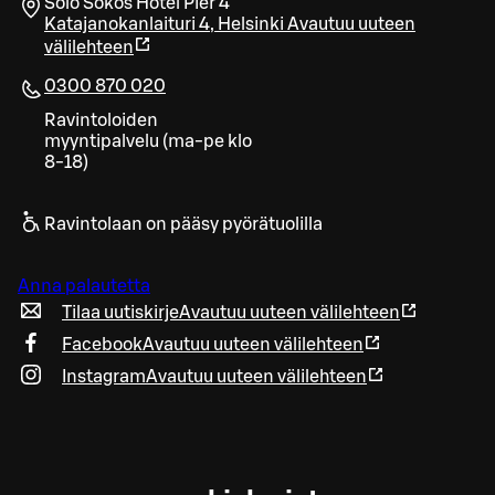
Solo Sokos Hotel Pier 4
Katajanokanlaituri 4
,
Helsinki
Avautuu uuteen
välilehteen
0300 870 020
Ravintoloiden
myyntipalvelu (ma-pe klo
8-18)
Ravintolaan on pääsy pyörätuolilla
Anna palautetta
Tilaa uutiskirje
Avautuu uuteen välilehteen
Facebook
Avautuu uuteen välilehteen
Instagram
Avautuu uuteen välilehteen