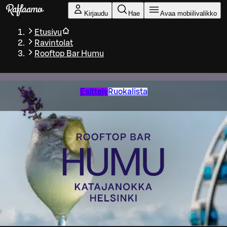
Siirry pääsisältöön
Kirjaudu
Hae
Avaa mobiilivalikko
Etusivu
Ravintolat
Rooftop Bar Humu
Esittely
Ruokalista