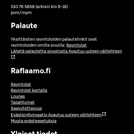
010 76 5858 (arkisin klo 9-16)
pvm/mpm
Palaute
Yksittäisten ravintoloiden palautelinkit ovat
ravintoloiden omilla sivuilla:
Ravintolat
Lähetä palautetta sivustosta
Avautuu uuteen välilehteen
Raflaamo.fi
Ravintolat
Ravintolat kartalla
Lounas
Tapahtumat
Saavutettavuus
Evästeinformaatio
Avautuu uuteen välilehteen
Muuta evästeasetuksia