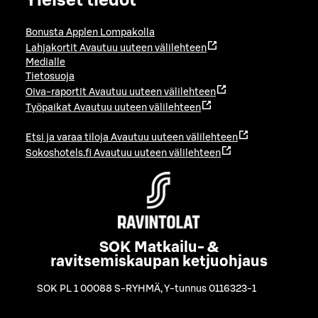
Yleiset tiedot
Bonusta Applen Lompakolla
Lahjakortit
Avautuu uuteen välilehteen
Medialle
Tietosuoja
Oiva-raportit
Avautuu uuteen välilehteen
Työpaikat
Avautuu uuteen välilehteen
Etsi ja varaa tiloja
Avautuu uuteen välilehteen
Sokoshotels.fi
Avautuu uuteen välilehteen
SOK Matkailu- &
ravitsemiskaupan ketjuohjaus
SOK PL 1 00088 S-RYHMÄ
,
Y-tunnus 0116323-1