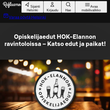
Siirry pääsisältöön
Sijainti
Avaa
Helsinki
Kirjaudu
Hae
mobiilivalikko
Varaa pöytä
Helsinki
Opiskelijaedut HOK-Elannon
ravintoloissa – Katso edut ja paikat!