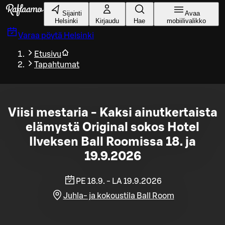
Siirry pääsisältöön
Sijainti
Avaa
Helsinki
Kirjaudu
Hae
mobiilivalikko
Varaa pöytä
Helsinki
Etusivu
Tapahtumat
Viisi mestaria - Kaksi ainutkertaista
elämystä Original sokos Hotel
Ilveksen Ball Roomissa 18. ja
19.9.2026
PE 18.9. - LA 19.9.2026
Juhla- ja kokoustila Ball Room