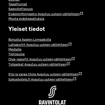
Tapahtumat
Saavutettavuus
Evästeinformaatio
Avautuu uuteen välilehteen
Muuta evästeasetuksia
Yleiset tiedot
Bonusta Applen Lompakolla
Lahjakortit
Avautuu uuteen välilehteen
Medialle
Tietosuoja
Oiva-raportit
Avautuu uuteen välilehteen
Työpaikat
Avautuu uuteen välilehteen
Etsi ja varaa tiloja
Avautuu uuteen välilehteen
Sokoshotels.fi
Avautuu uuteen välilehteen