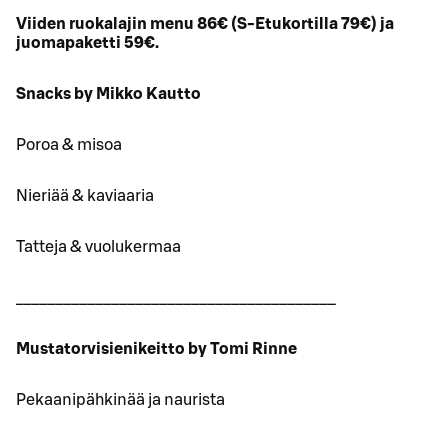
Viiden ruokalajin menu 86€ (S-Etukortilla 79€) ja
juomapaketti 59€.
Snacks by Mikko Kautto
Poroa & misoa
Nieriää & kaviaaria
Tatteja & vuolukermaa
________________________________________
Mustatorvisienikeitto by Tomi Rinne
Pekaanipähkinää ja naurista