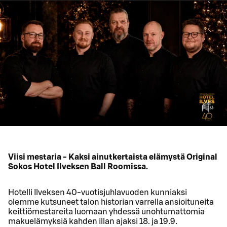
Viisi mestaria - Kaksi ainutkertaista elämystä Original
Sokos Hotel Ilveksen Ball Roomissa.
Hotelli Ilveksen 40‑vuotisjuhlavuoden kunniaksi
olemme kutsuneet talon historian varrella ansioituneita
keittiömestareita luomaan yhdessä unohtumattomia
makuelämyksiä kahden illan ajaksi 18. ja 19.9.