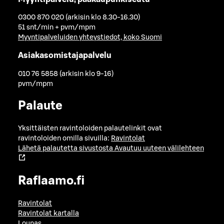
0300 870 020 (arkisin klo 8.30-16.30)
51 snt/min + pvm/mpm
Myyntipalveluiden yhteystiedot, koko Suomi
Asiakasomistajapalvelu
010 76 5858 (arkisin klo 9-16)
pvm/mpm
Palaute
Yksittäisten ravintoloiden palautelinkit ovat
ravintoloiden omilla sivuilla:
Ravintolat
Lähetä palautetta sivustosta
Avautuu uuteen välilehteen
Raflaamo.fi
Ravintolat
Ravintolat kartalla
Lounas