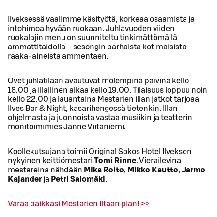
Ilveksessä vaalimme käsityötä, korkeaa osaamista ja
intohimoa hyvään ruokaan. Juhlavuoden viiden
ruokalajin menu on suunniteltu tinkimättömällä
ammattitaidolla – sesongin parhaista kotimaisista
raaka‑aineista ammentaen.
Ovet juhlatilaan avautuvat molempina päivinä kello
18.00 ja illallinen alkaa kello 19.00. Tilaisuus loppuu noin
kello 22.00 ja lauantaina Mestarien illan jatkot tarjoaa
Ilves Bar & Night, kasarihengessä tietenkin. Illan
ohjelmasta ja juonnoista vastaa musiikin ja teatterin
monitoimimies Janne Viitaniemi.
Koollekutsujana toimii Original Sokos Hotel Ilveksen
nykyinen keittiömestari
Tomi Rinne
. Vierailevina
mestareina nähdään
Mika Roito
,
Mikko Kautto
,
Jarmo
Kajander
ja
Petri Salomäki
.
Varaa paikkasi Mestarien Iltaan pian! >>