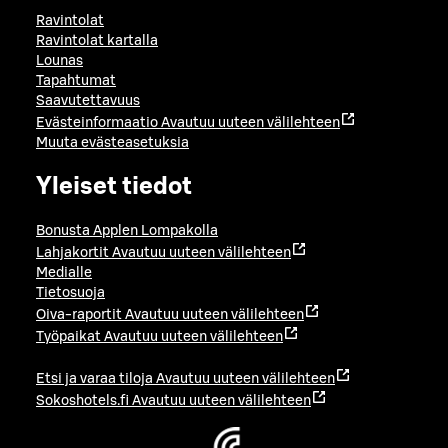
Ravintolat
Ravintolat kartalla
Lounas
Tapahtumat
Saavutettavuus
Evästeinformaatio
Avautuu uuteen välilehteen
Muuta evästeasetuksia
Yleiset tiedot
Bonusta Applen Lompakolla
Lahjakortit
Avautuu uuteen välilehteen
Medialle
Tietosuoja
Oiva-raportit
Avautuu uuteen välilehteen
Työpaikat
Avautuu uuteen välilehteen
Etsi ja varaa tiloja
Avautuu uuteen välilehteen
Sokoshotels.fi
Avautuu uuteen välilehteen