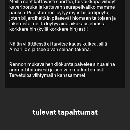
Meillä näet kattavasti sporttia, tai vaikkapa viihdyt
kaveriporukalla kattavan seurapelivalikoimamme
parissa. Pubistamme löytyy myös biljardipöytä,
joten biljardihaitkin pääsevät hiomaan taitojaan ja
lukemista meiltä löytyy aina aikakauslehdistä
korkkareihin (kyllä korkkareihin) asti!
Nälän yllättäessä ei tarvitse kauas kulkea, sillä
Amarillo sijaitsee aivan seinän takana.
Rennon mukava henkilökunta palvelee sinua aina
ammattitaitoisesti ja sopivan mutkattomasti.
Tervetuloa viihtymään kanssamme!
tulevat tapahtumat