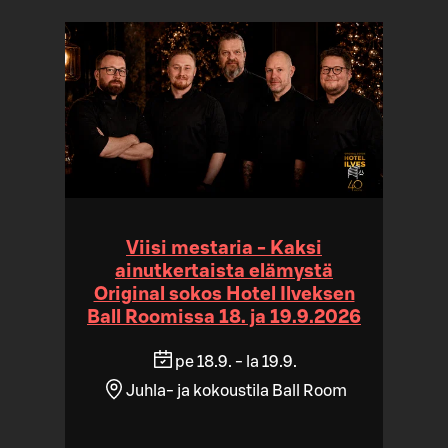
Viisi mestaria - Kaksi
ainutkertaista elämystä
Original sokos Hotel Ilveksen
Ball Roomissa 18. ja 19.9.2026
pe 18.9. - la 19.9.
Juhla- ja kokoustila Ball Room