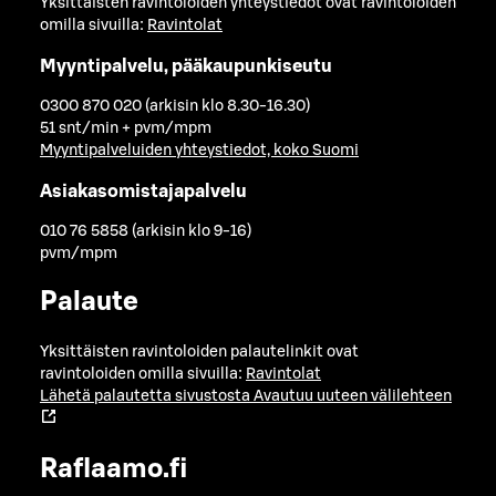
Yksittäisten ravintoloiden yhteystiedot ovat ravintoloiden
omilla sivuilla:
Ravintolat
Myyntipalvelu, pääkaupunkiseutu
0300 870 020 (arkisin klo 8.30-16.30)
51 snt/min + pvm/mpm
Myyntipalveluiden yhteystiedot, koko Suomi
Asiakasomistajapalvelu
010 76 5858 (arkisin klo 9-16)
pvm/mpm
Palaute
Yksittäisten ravintoloiden palautelinkit ovat
ravintoloiden omilla sivuilla:
Ravintolat
Lähetä palautetta sivustosta
Avautuu uuteen välilehteen
Raflaamo.fi