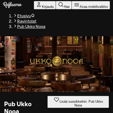
Siirry pääsisältöön
Kirjaudu
Hae
Avaa mobiilivalikko
Etusivu
Ravintolat
Pub Ukko Nooa
Lisää suosikkeihin: Pub Ukko
Pub Ukko
Nooa
Nooa