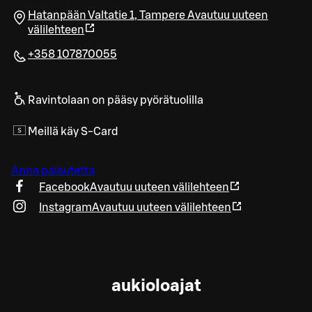
Hatanpään Valtatie 1
,
Tampere
Avautuu uuteen
välilehteen
+358 107870055
Ravintolaan on pääsy pyörätuolilla
Meillä käy S-Card
Anna palautetta
Facebook
Avautuu uuteen välilehteen
Instagram
Avautuu uuteen välilehteen
aukioloajat