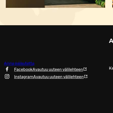
A
Anna palautetta
Ke
Facebook
Avautuu uuteen välilehteen
Instagram
Avautuu uuteen välilehteen