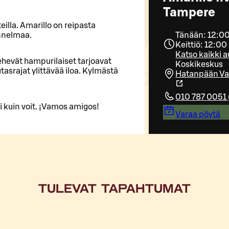
Tampere
eilla. Amarillo on reipasta
unnelmaa.
Tänään: 12:00
Keittiö: 12:00
Katso kaikki a
mehevät hampurilaiset tarjoavat
Koskikeskus
tasrajat ylittävää iloa. Kylmästä
Hatanpään Val
010 787 0051
ti kuin voit. ¡Vamos amigos!
Varaa pöytä
TULEVAT TAPAHTUMAT