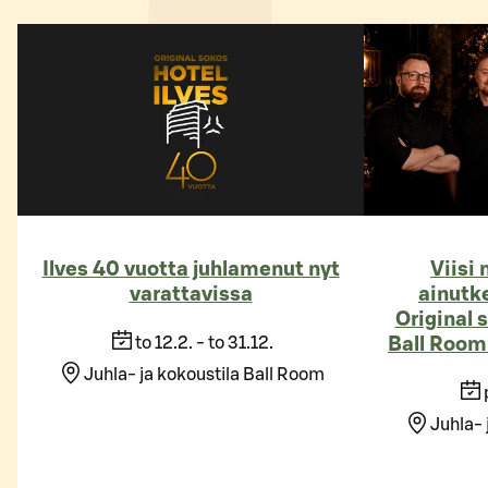
Ilves 40 vuotta juhlamenut nyt
Viisi
varattavissa
ainutk
Original 
to 12.2. - to 31.12.
Ball Roomi
Juhla- ja kokoustila Ball Room
Juhla- 