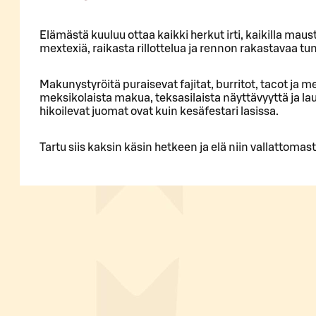
Elämästä kuuluu ottaa kaikki herkut irti, kaikilla maust
mextexiä, raikasta rillottelua ja rennon rakastavaa t
Makunystyröitä puraisevat fajitat, burritot, tacot ja 
meksikolaista makua, teksasilaista näyttävyyttä ja lau
hikoilevat juomat ovat kuin kesäfestari lasissa.
Tartu siis kaksin käsin hetkeen ja elä niin vallattomas