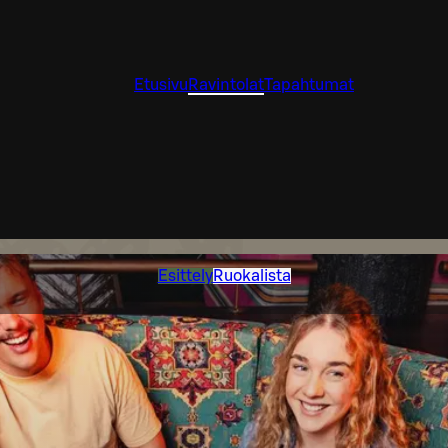
Etusivu
Ravintolat
Tapahtumat
Esittely
Ruokalista