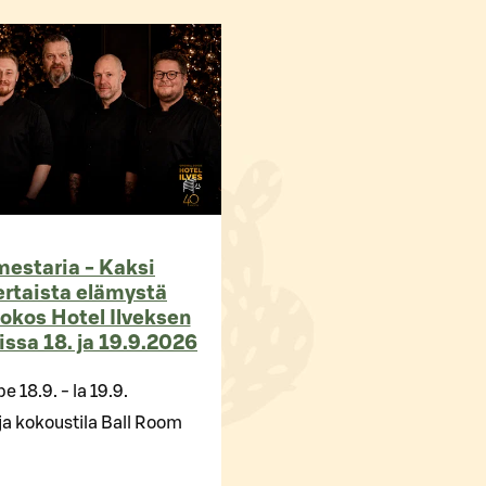
 mestaria - Kaksi
ertaista elämystä
sokos Hotel Ilveksen
ssa 18. ja 19.9.2026
pe 18.9. - la 19.9.
ja kokoustila Ball Room