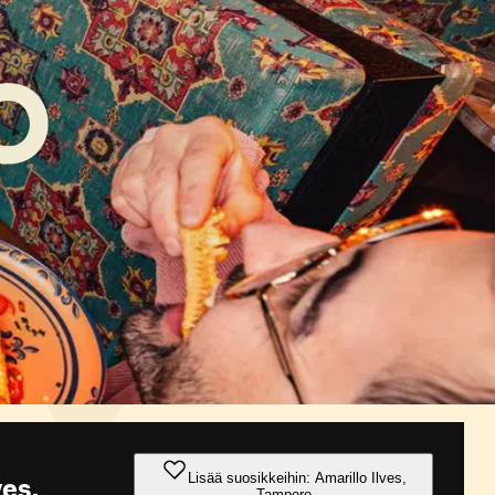
Lisää suosikkeihin: Amarillo Ilves,
ves,
Tampere