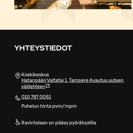
YHTEYSTIEDOT
Koskikeskus
Hatanpään Valtatie 1
,
Tampere
Avautuu uuteen
välilehteen
010 787 0051
Puhelun hinta pvm/mpm
Ravintolaan on pääsy pyörätuolilla