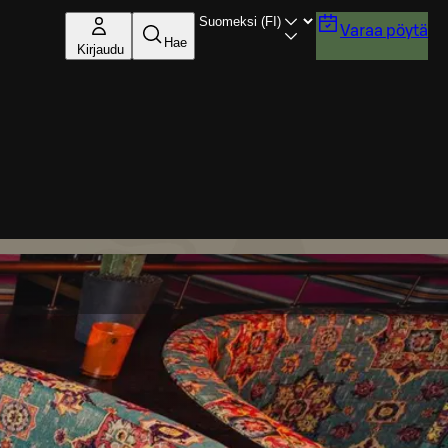
Varaa pöytä
Hae
Kirjaudu