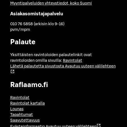
Myyntipalveluiden yhteystiedot, koko Suomi
Asiakasomistajapalvelu
010 76 5858 (arkisin klo 9-16)
pvm/mpm
Palaute
Yksittäisten ravintoloiden palautelinkit ovat
ravintoloiden omilla sivuilla:
Ravintolat
Lähetä palautetta sivustosta
Avautuu uuteen välilehteen
Raflaamo.fi
Ravintolat
Ravintolat kartalla
Lounas
Tapahtumat
Saavutettavuus
Evästeinformaatio
Avautuu uuteen välilehteen