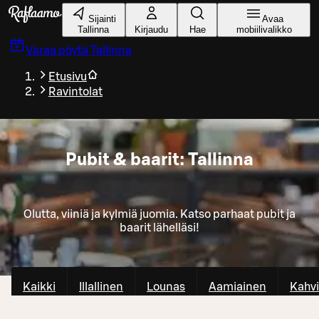
Siirry pääsisältöön
Sijainti
Avaa
Tallinna
Kirjaudu
Hae
mobiilivalikko
Varaa pöytä
Tallinna
Etusivu
Ravintolat
Pubit & baarit: Tallinna
Olutta, viiniä ja kylmiä juomia. Katso parhaat pubit ja
baarit lähelläsi!
Kaikki
Illallinen
Lounas
Aamiainen
Kahvi