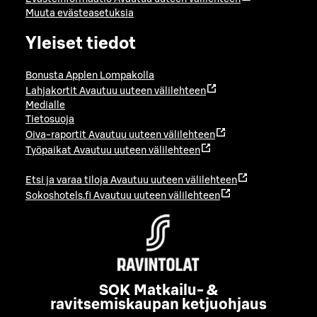
Muuta evästeasetuksia
Yleiset tiedot
Bonusta Applen Lompakolla
Lahjakortit
Avautuu uuteen välilehteen
Medialle
Tietosuoja
Oiva-raportit
Avautuu uuteen välilehteen
Työpaikat
Avautuu uuteen välilehteen
Etsi ja varaa tiloja
Avautuu uuteen välilehteen
Sokoshotels.fi
Avautuu uuteen välilehteen
SOK Matkailu- &
ravitsemiskaupan ketjuohjaus