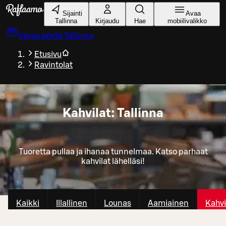
Siirry pääsisältöön
Sijainti
Avaa
Tallinna
Kirjaudu
Hae
mobiilivalikko
Varaa pöytä
Tallinna
Etusivu
Ravintolat
Kahvilat: Tallinna
Tuoretta pullaa ja ihanaa tunnelmaa. Katso parhaat
kahvilat lähelläsi!
Kaikki
Illallinen
Lounas
Aamiainen
Kahvi