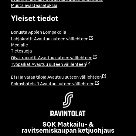
Muuta evästeasetuksia
Yleiset tiedot
Bonusta Applen Lompakolla
Lahjakortit
Avautuu uuteen välilehteen
Medialle
Tietosuoja
Oiva-raportit
Avautuu uuteen välilehteen
Työpaikat
Avautuu uuteen välilehteen
Etsi ja varaa tiloja
Avautuu uuteen välilehteen
Sokoshotels.fi
Avautuu uuteen välilehteen
SOK Matkailu- &
ravitsemiskaupan ketjuohjaus