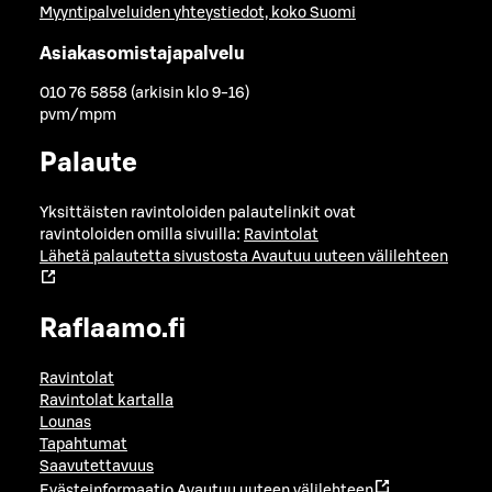
Myyntipalveluiden yhteystiedot, koko Suomi
Asiakasomistajapalvelu
010 76 5858 (arkisin klo 9-16)
pvm/mpm
Palaute
Yksittäisten ravintoloiden palautelinkit ovat
ravintoloiden omilla sivuilla:
Ravintolat
Lähetä palautetta sivustosta
Avautuu uuteen välilehteen
Raflaamo.fi
Ravintolat
Ravintolat kartalla
Lounas
Tapahtumat
Saavutettavuus
Evästeinformaatio
Avautuu uuteen välilehteen