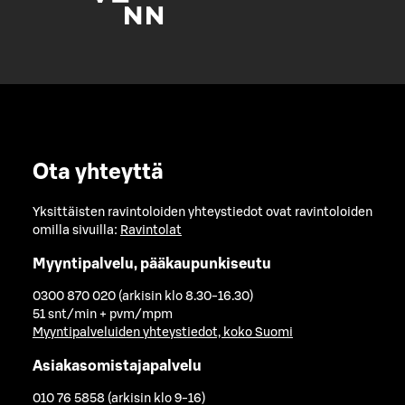
Ota yhteyttä
Yksittäisten ravintoloiden yhteystiedot ovat ravintoloiden
omilla sivuilla:
Ravintolat
Myyntipalvelu, pääkaupunkiseutu
0300 870 020 (arkisin klo 8.30-16.30)
51 snt/min + pvm/mpm
Myyntipalveluiden yhteystiedot, koko Suomi
Asiakasomistajapalvelu
010 76 5858 (arkisin klo 9-16)