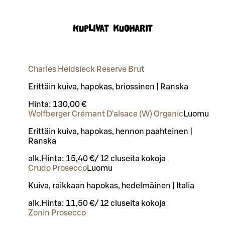
Kuplivat kuoharit
Charles Heidsieck Reserve Brut
Erittäin kuiva, hapokas, briossinen | Ranska
Hinta:
130,00 €
Wolfberger Crémant D’alsace (W) Organic
Luomu
Erittäin kuiva, hapokas, hennon paahteinen |
Ranska
alk.
Hinta:
15,40 €
/
12 cl
useita kokoja
Crudo Prosecco
Luomu
Kuiva, raikkaan hapokas, hedelmäinen | Italia
alk.
Hinta:
11,50 €
/
12 cl
useita kokoja
Zonin Prosecco