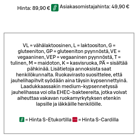
Asiakasomistajahinta:
49,90 €
Hinta:
89,90 €
VL = vähälaktoosinen, L = laktoositon, G =
gluteeniton, GP = gluteeniton pyynnöstä, VE =
vegaaninen, VEP = vegaaninen pyynnöstä, T =
tulinen, M = maidoton, K = kasvisruoka, PÄ = sisältää
pähkinää. Lisätietoja annoksista saat
henkilökunnalta.
Ruokavirasto suosittelee, että
jauhelihapihvit syödään aina täysin kypsennettyinä.
Laadukkaassakin medium-kypsennetyssä
jauhelihassa voi olla EHEC-bakteereita, jotka voivat
aiheuttaa vakavan ruokamyrkytyksen etenkin
lapsille ja iäkkäille henkilöille.
=
Hinta S-Etukortilla
=
Hinta S-Cardilla