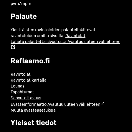
pvm/mpm
Palaute
Yksittäisten ravintoloiden palautelinkit ovat
ravintoloiden omilla sivuilla:
Ravintolat
Lähetä palautetta sivustosta
Avautuu uuteen välilehteen
Raflaamo.fi
Ravintolat
Ravintolat kartalla
Lounas
Tapahtumat
Saavutettavuus
Evästeinformaatio
Avautuu uuteen välilehteen
Muuta evästeasetuksia
Yleiset tiedot