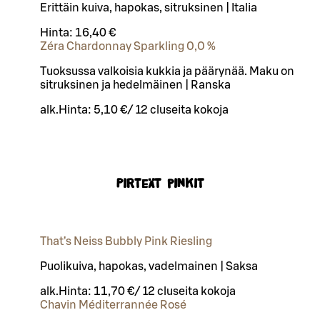
Erittäin kuiva, hapokas, sitruksinen | Italia
Hinta:
16,40 €
Zéra Chardonnay Sparkling 0,0 %
Tuoksussa valkoisia kukkia ja päärynää. Maku on
sitruksinen ja hedelmäinen | Ranska
alk.
Hinta:
5,10 €
/
12 cl
useita kokoja
Pirteät pinkit
That’s Neiss Bubbly Pink Riesling
Puolikuiva, hapokas, vadelmainen | Saksa
alk.
Hinta:
11,70 €
/
12 cl
useita kokoja
Chavin Méditerrannée Rosé