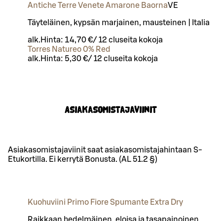
Antiche Terre Venete Amarone Baorna
VE
Täyteläinen, kypsän marjainen, mausteinen | Italia
alk.
Hinta:
14,70 €
/
12 cl
useita kokoja
Torres Natureo 0% Red
alk.
Hinta:
5,30 €
/
12 cl
useita kokoja
Asiakasomistajaviinit
Asiakasomistajaviinit saat asiakasomistajahintaan S-
Etukortilla. Ei kerrytä Bonusta. (AL 51.2 §)
Kuohuviini Primo Fiore Spumante Extra Dry
Raikkaan hedelmäinen, eloisa ja tasapainoinen