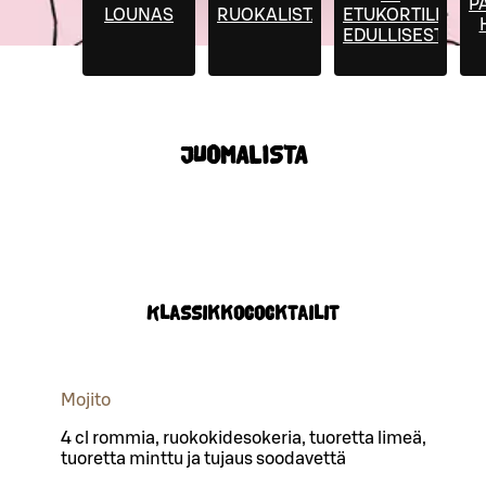
P
LOUNAS
RUOKALISTA
ETUKORTILLA
EDULLISESTI
JUOMALISTA
Klassikkococktailit
Mojito
4 cl rommia, ruokokidesokeria, tuoretta limeä,
tuoretta minttu ja tujaus soodavettä