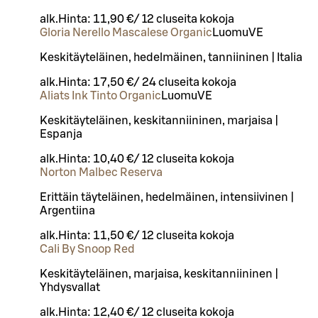
alk.
Hinta:
11,90 €
/
12 cl
useita kokoja
Gloria Nerello Mascalese Organic
Luomu
VE
Keskitäyteläinen, hedelmäinen, tanniininen | Italia
alk.
Hinta:
17,50 €
/
24 cl
useita kokoja
Aliats Ink Tinto Organic
Luomu
VE
Keskitäyteläinen, keskitanniininen, marjaisa |
Espanja
alk.
Hinta:
10,40 €
/
12 cl
useita kokoja
Norton Malbec Reserva
Erittäin täyteläinen, hedelmäinen, intensiivinen |
Argentiina
alk.
Hinta:
11,50 €
/
12 cl
useita kokoja
Cali By Snoop Red
Keskitäyteläinen, marjaisa, keskitanniininen |
Yhdysvallat
alk.
Hinta:
12,40 €
/
12 cl
useita kokoja