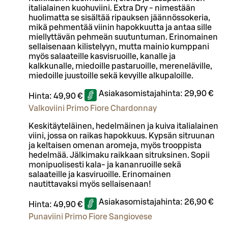
italialainen kuohuviini. Extra Dry - nimestään
huolimatta se sisältää ripauksen jäännössokeria,
mikä pehmentää viinin hapokkuutta ja antaa sille
miellyttävän pehmeän suutuntuman. Erinomainen
sellaisenaan kilistelyyn, mutta mainio kumppani
myös salaateille kasvisruoille, kanalle ja
kalkkunalle, miedoille pastaruoille, mereneläville,
miedoille juustoille sekä kevyille alkupaloille.
Asiakasomistajahinta:
29,90 €
Hinta:
49,90 €
Valkoviini Primo Fiore Chardonnay
Keskitäyteläinen, hedelmäinen ja kuiva italialainen
viini, jossa on raikas hapokkuus. Kypsän sitruunan
ja keltaisen omenan aromeja, myös trooppista
hedelmää. Jälkimaku raikkaan sitruksinen. Sopii
monipuolisesti kala- ja kananruoille sekä
salaateille ja kasviruoille. Erinomainen
nautittavaksi myös sellaisenaan!
Asiakasomistajahinta:
26,90 €
Hinta:
49,90 €
Punaviini Primo Fiore Sangiovese