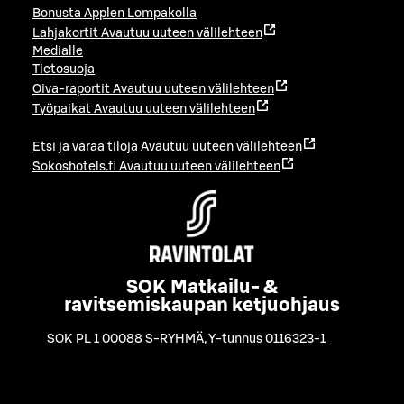
Bonusta Applen Lompakolla
Lahjakortit
Avautuu uuteen välilehteen
Medialle
Tietosuoja
Oiva-raportit
Avautuu uuteen välilehteen
Työpaikat
Avautuu uuteen välilehteen
Etsi ja varaa tiloja
Avautuu uuteen välilehteen
Sokoshotels.fi
Avautuu uuteen välilehteen
SOK Matkailu- &
ravitsemiskaupan ketjuohjaus
SOK PL 1 00088 S-RYHMÄ
,
Y-tunnus 0116323-1