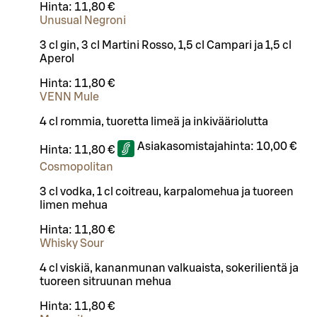
Hinta:
11,80 €
Unusual Negroni
3 cl gin, 3 cl Martini Rosso, 1,5 cl Campari ja 1,5 cl
Aperol
Hinta:
11,80 €
VENN Mule
4 cl rommia, tuoretta limeä ja inkivääriolutta
Asiakasomistajahinta:
10,00 €
Hinta:
11,80 €
Cosmopolitan
3 cl vodka, 1 cl coitreau, karpalomehua ja tuoreen
limen mehua
Hinta:
11,80 €
Whisky Sour
4 cl viskiä, kananmunan valkuaista, sokerilientä ja
tuoreen sitruunan mehua
Hinta:
11,80 €