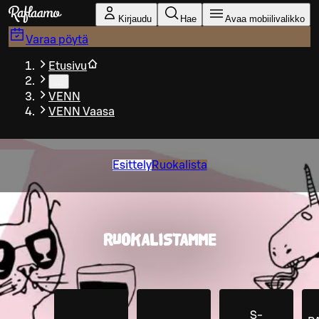
Siirry pääsisältöön
Kirjaudu
Hae
Avaa mobiilivalikko
Varaa pöytä
Etusivu
…
VENN
VENN Vaasa
Esittely
Ruokalista
RUOKALISTAMME
S-