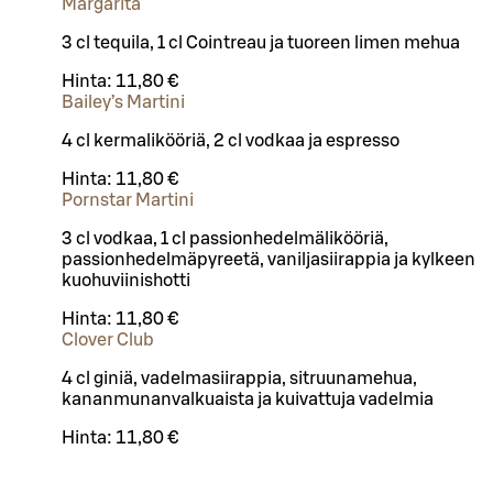
Margarita
3 cl tequila, 1 cl Cointreau ja tuoreen limen mehua
Hinta:
11,80 €
Bailey’s Martini
4 cl kermalikööriä, 2 cl vodkaa ja espresso
Hinta:
11,80 €
Pornstar Martini
3 cl vodkaa, 1 cl passionhedelmälikööriä,
passionhedelmäpyreetä, vaniljasiirappia ja kylkeen
kuohuviinishotti
Hinta:
11,80 €
Clover Club
4 cl giniä, vadelmasiirappia, sitruunamehua,
kananmunanvalkuaista ja kuivattuja vadelmia
Hinta:
11,80 €