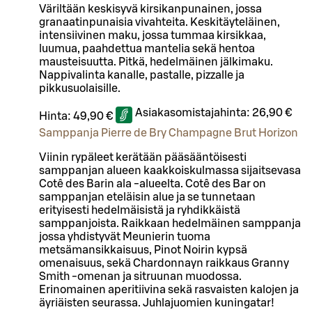
Väriltään keskisyvä kirsikanpunainen, jossa
granaatinpunaisia vivahteita. Keskitäyteläinen,
intensiivinen maku, jossa tummaa kirsikkaa,
luumua, paahdettua mantelia sekä hentoa
mausteisuutta. Pitkä, hedelmäinen jälkimaku.
Nappivalinta kanalle, pastalle, pizzalle ja
pikkusuolaisille.
Asiakasomistajahinta:
26,90 €
Hinta:
49,90 €
Samppanja Pierre de Bry Champagne Brut Horizon
Viinin rypäleet kerätään pääsääntöisesti
samppanjan alueen kaakkoiskulmassa sijaitsevasa
Cotê des Barin ala -alueelta. Cotê des Bar on
samppanjan eteläisin alue ja se tunnetaan
erityisesti hedelmäisistä ja ryhdikkäistä
samppanjoista. Raikkaan hedelmäinen samppanja
jossa yhdistyvät Meunierin tuoma
metsämansikkaisuus, Pinot Noirin kypsä
omenaisuus, sekä Chardonnayn raikkaus Granny
Smith -omenan ja sitruunan muodossa.
Erinomainen aperitiivina sekä rasvaisten kalojen ja
äyriäisten seurassa. Juhlajuomien kuningatar!