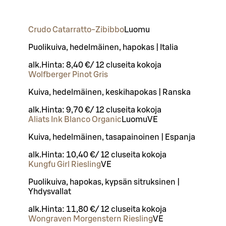
Crudo Catarratto-Zibibbo
Luomu
Puolikuiva, hedelmäinen, hapokas | Italia
alk.
Hinta:
8,40 €
/
12 cl
useita kokoja
Wolfberger Pinot Gris
Kuiva, hedelmäinen, keskihapokas | Ranska
alk.
Hinta:
9,70 €
/
12 cl
useita kokoja
Aliats Ink Blanco Organic
Luomu
VE
Kuiva, hedelmäinen, tasapainoinen | Espanja
alk.
Hinta:
10,40 €
/
12 cl
useita kokoja
Kungfu Girl Riesling
VE
Puolikuiva, hapokas, kypsän sitruksinen |
Yhdysvallat
alk.
Hinta:
11,80 €
/
12 cl
useita kokoja
Wongraven Morgenstern Riesling
VE