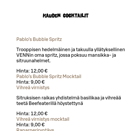
Kauden cocktailit
Pablo’s Bubble Spritz
Trooppisen hedelmäinen ja takuulla yllätyksellinen
VENNin oma spritz, jossa poksuu mansikka- ja
sitruunahelmet.
Hinta:
12,00 €
Pablo’s Bubble Spritz Mocktail
Hinta:
9,00 €
Vihreä virnistys
Sitruksisen raikas yhdistelmä basilikaa ja vihreää
teetä Beefeaterillä höystettynä
Hinta:
12,00 €
Vihreä virnistys mocktail
Hinta:
9,00 €
Raparperiryntäys