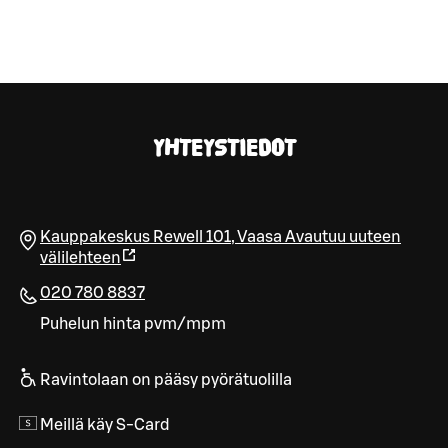
YHTEYSTIEDOT
Kauppakeskus Rewell 101
,
Vaasa
Avautuu uuteen
välilehteen
020 780 8837
Puhelun hinta pvm/mpm
Ravintolaan on pääsy pyörätuolilla
Meillä käy S-Card