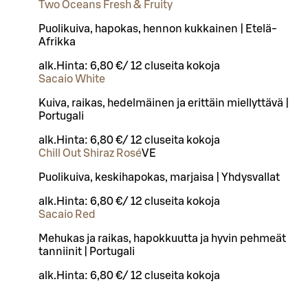
Two Oceans Fresh & Fruity
Puolikuiva, hapokas, hennon kukkainen | Etelä-
Afrikka
alk.
Hinta:
6,80 €
/
12 cl
useita kokoja
Sacaio White
Kuiva, raikas, hedelmäinen ja erittäin miellyttävä |
Portugali
alk.
Hinta:
6,80 €
/
12 cl
useita kokoja
Chill Out Shiraz Rosé
VE
Puolikuiva, keskihapokas, marjaisa | Yhdysvallat
alk.
Hinta:
6,80 €
/
12 cl
useita kokoja
Sacaio Red
Mehukas ja raikas, hapokkuutta ja hyvin pehmeät
tanniinit | Portugali
alk.
Hinta:
6,80 €
/
12 cl
useita kokoja