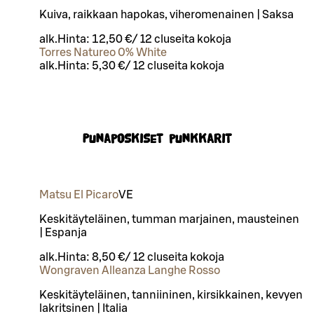
Kuiva, raikkaan hapokas, viheromenainen | Saksa
alk.
Hinta:
12,50 €
/
12 cl
useita kokoja
Torres Natureo 0% White
alk.
Hinta:
5,30 €
/
12 cl
useita kokoja
Punaposkiset punkkarit
Matsu El Picaro
VE
Keskitäyteläinen, tumman marjainen, mausteinen
| Espanja
alk.
Hinta:
8,50 €
/
12 cl
useita kokoja
Wongraven Alleanza Langhe Rosso
Keskitäyteläinen, tanniininen, kirsikkainen, kevyen
lakritsinen | Italia