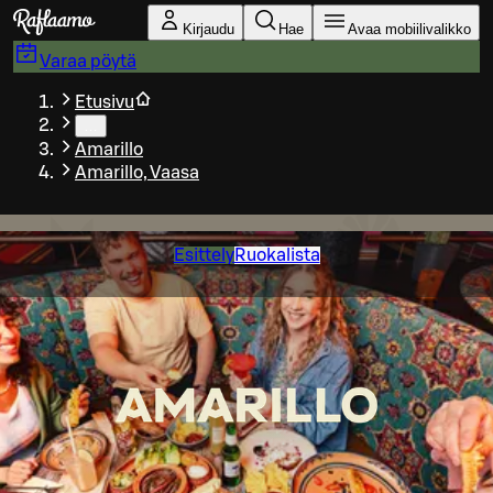
Siirry pääsisältöön
Kirjaudu
Hae
Avaa mobiilivalikko
Varaa pöytä
Etusivu
…
Amarillo
Amarillo, Vaasa
Esittely
Ruokalista