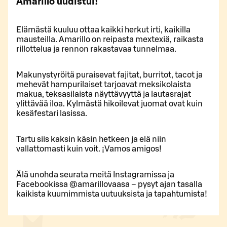
Amarillo uudistui!
Elämästä kuuluu ottaa kaikki herkut irti, kaikilla
mausteilla. Amarillo on reipasta mextexiä, raikasta
rillottelua ja rennon rakastavaa tunnelmaa.
Makunystyröitä puraisevat fajitat, burritot, tacot ja
mehevät hampurilaiset tarjoavat meksikolaista
makua, teksasilaista näyttävyyttä ja lautasrajat
ylittävää iloa. Kylmästä hikoilevat juomat ovat kuin
kesäfestari lasissa.
Tartu siis kaksin käsin hetkeen ja elä niin
vallattomasti kuin voit. ¡Vamos amigos!
Älä unohda seurata meitä Instagramissa ja
Facebookissa @amarillovaasa – pysyt ajan tasalla
kaikista kuumimmista uutuuksista ja tapahtumista!