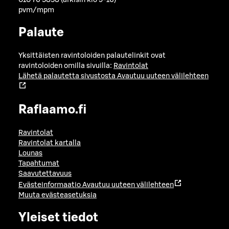
010 76 5858 (arkisin klo 9-16)
pvm/mpm
Palaute
Yksittäisten ravintoloiden palautelinkit ovat
ravintoloiden omilla sivuilla:
Ravintolat
Lähetä palautetta sivustosta
Avautuu uuteen välilehteen
Raflaamo.fi
Ravintolat
Ravintolat kartalla
Lounas
Tapahtumat
Saavutettavuus
Evästeinformaatio
Avautuu uuteen välilehteen
Muuta evästeasetuksia
Yleiset tiedot