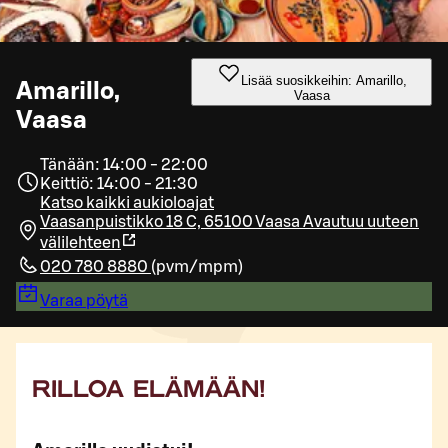
Lisää suosikkeihin: Amarillo,
Amarillo,
Vaasa
Vaasa
Tänään: 14:00 - 22:00
Keittiö: 14:00 - 21:30
Katso kaikki aukioloajat
Vaasanpuistikko 18 C, 65100 Vaasa
Avautuu uuteen
välilehteen
020 780 8880
(
pvm/mpm
)
Varaa pöytä
RILLOA ELÄMÄÄN!