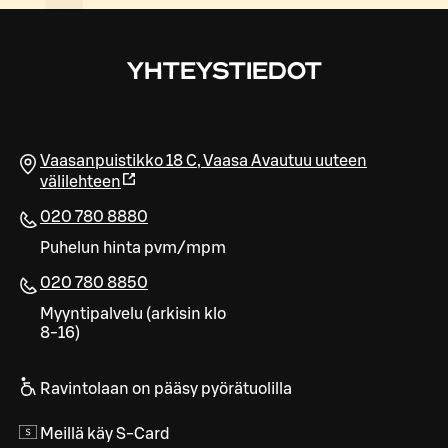
YHTEYSTIEDOT
Vaasanpuistikko 18 C
,
Vaasa
Avautuu uuteen
välilehteen
020 780 8880
Puhelun hinta pvm/mpm
020 780 8850
Myyntipalvelu (arkisin klo
8-16)
Ravintolaan on pääsy pyörätuolilla
Meillä käy S-Card