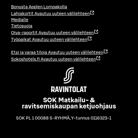
Bonusta Applen Lompakolla
Lahjakortit
Avautuu uuteen välilehteen
Medialle
Tietosuoja
Oiva-raportit
Avautuu uuteen välilehteen
Työpaikat
Avautuu uuteen välilehteen
Etsi ja varaa tiloja
Avautuu uuteen välilehteen
Sokoshotels.fi
Avautuu uuteen välilehteen
SOK Matkailu- &
ravitsemiskaupan ketjuohjaus
SOK PL 1 00088 S-RYHMÄ
,
Y-tunnus 0116323-1