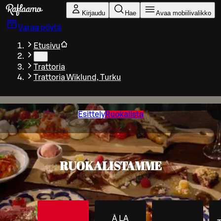
Siirry pääsisältöön
Kirjaudu
Hae
Avaa mobiilivalikko
Varaa pöytä
Etusivu
…
Trattoria
Trattoria Wiklund, Turku
Esittely
Ruokalista
RUOKALISTAMME
À LA