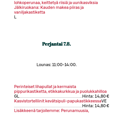
lohkoperunaa, keittetyä riisiä ja uunikasviksia
Jälkiruokana: Kauden makea piiras ja
vaniljakastiketta
L
Perjantai
7.8.
Lounas: 11:00-14:00.
Perinteiset lihapullat ja kermaista
pippurikastiketta, etikkakurkkua ja puolukkahilloa
G
L
Hinta:
14,80 €
Kasvistortelliinit kevätsipuli-papukastikkeessa
VE
Hinta:
14,80 €
Lisäkkeenä tarjoilemme: Perunamuusia,