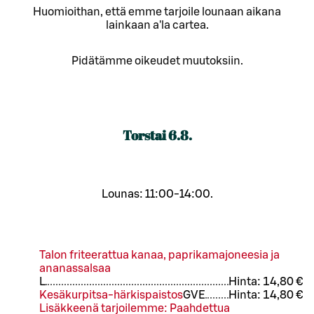
Huomioithan, että emme tarjoile lounaan aikana
lainkaan a'la cartea.
Pidätämme oikeudet muutoksiin.
Torstai
6.8.
Lounas: 11:00-14:00.
Talon friteerattua kanaa, paprikamajoneesia ja
ananassalsaa
L
Hinta:
14,80 €
Kesäkurpitsa-härkispaistos
G
VE
Hinta:
14,80 €
Lisäkkeenä tarjoilemme: Paahdettua