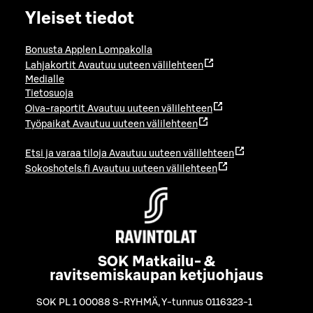
Yleiset tiedot
Bonusta Applen Lompakolla
Lahjakortit
Avautuu uuteen välilehteen
Medialle
Tietosuoja
Oiva-raportit
Avautuu uuteen välilehteen
Työpaikat
Avautuu uuteen välilehteen
Etsi ja varaa tiloja
Avautuu uuteen välilehteen
Sokoshotels.fi
Avautuu uuteen välilehteen
SOK Matkailu- &
ravitsemiskaupan ketjuohjaus
SOK PL 1 00088 S-RYHMÄ
,
Y-tunnus 0116323-1