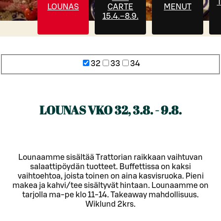
T
LOUNAS
CARTE
MENUT
15.4.–8.9.
32
33
34
LOUNAS VKO 32, 3.8. - 9.8.
Lounaamme sisältää Trattorian raikkaan vaihtuvan
salaattipöydän tuotteet. Buffettissa on kaksi
vaihtoehtoa, joista toinen on aina kasvisruoka. Pieni
makea ja kahvi/tee sisältyvät hintaan. Lounaamme on
tarjolla ma-pe klo 11-14. Takeaway mahdollisuus.
Wiklund 2krs.