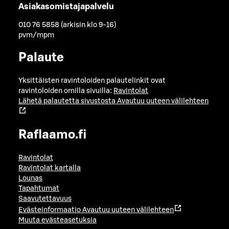
Asiakasomistajapalvelu
010 76 5858 (arkisin klo 9-16)
pvm/mpm
Palaute
Yksittäisten ravintoloiden palautelinkit ovat
ravintoloiden omilla sivuilla:
Ravintolat
Lähetä palautetta sivustosta
Avautuu uuteen välilehteen
Raflaamo.fi
Ravintolat
Ravintolat kartalla
Lounas
Tapahtumat
Saavutettavuus
Evästeinformaatio
Avautuu uuteen välilehteen
Muuta evästeasetuksia