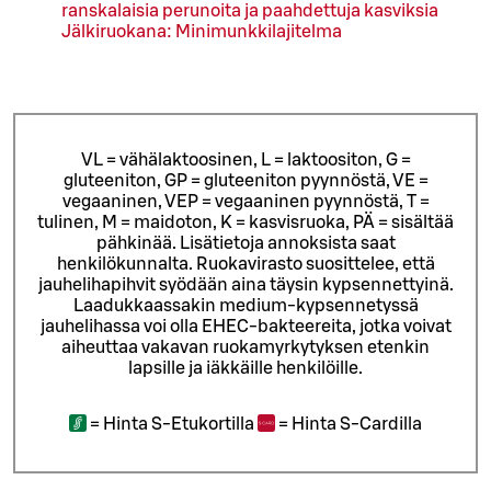
ranskalaisia perunoita ja paahdettuja kasviksia
Jälkiruokana: Minimunkkilajitelma
VL = vähälaktoosinen, L = laktoositon, G =
gluteeniton, GP = gluteeniton pyynnöstä, VE =
vegaaninen, VEP = vegaaninen pyynnöstä, T =
tulinen, M = maidoton, K = kasvisruoka, PÄ = sisältää
pähkinää. Lisätietoja annoksista saat
henkilökunnalta.
Ruokavirasto suosittelee, että
jauhelihapihvit syödään aina täysin kypsennettyinä.
Laadukkaassakin medium-kypsennetyssä
jauhelihassa voi olla EHEC-bakteereita, jotka voivat
aiheuttaa vakavan ruokamyrkytyksen etenkin
lapsille ja iäkkäille henkilöille.
=
Hinta S-Etukortilla
=
Hinta S-Cardilla