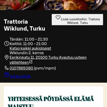
Lisää suosikkeihin: Trattoria
Trattoria
Wiklund, Turku
Wiklund, Turku
Tänään: 11:00 - 21:30
Keittiö: 11:00 - 21:00
Katso kaikki aukioloajat
Wiklundin 2. kerros
Eerikinkatu 11, 20100 Turku
Avautuu uuteen
välilehteen
0107865080
(
pvm/mpm
)
Varaa pöytä
YHTEISESSÄ PÖYDÄSSÄ ELÄMÄ
MAISTUU