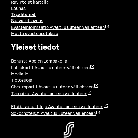
Ravintolat kartalla
Lounas
Tapahtumat
Saavutettavuus
Evästeinformaatio
Avautuu uuteen välilehteen
Muuta evästeasetuksia
Yleiset tiedot
Bonusta Applen Lompakolla
Lahjakortit
Avautuu uuteen välilehteen
Medialle
Tietosuoja
Oiva-raportit
Avautuu uuteen välilehteen
Työpaikat
Avautuu uuteen välilehteen
Etsi ja varaa tiloja
Avautuu uuteen välilehteen
Sokoshotels.fi
Avautuu uuteen välilehteen