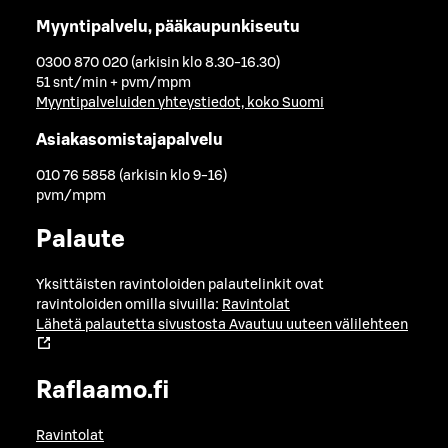
Myyntipalvelu, pääkaupunkiseutu
0300 870 020 (arkisin klo 8.30-16.30)
51 snt/min + pvm/mpm
Myyntipalveluiden yhteystiedot, koko Suomi
Asiakasomistajapalvelu
010 76 5858 (arkisin klo 9-16)
pvm/mpm
Palaute
Yksittäisten ravintoloiden palautelinkit ovat
ravintoloiden omilla sivuilla:
Ravintolat
Lähetä palautetta sivustosta
Avautuu uuteen välilehteen
Raflaamo.fi
Ravintolat