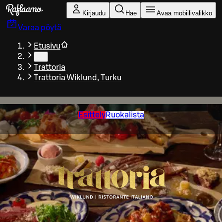
Siirry pääsisältöön
Kirjaudu
Hae
Avaa mobiilivalikko
Varaa pöytä
Etusivu
…
Trattoria
Trattoria Wiklund, Turku
Esittely
Ruokalista