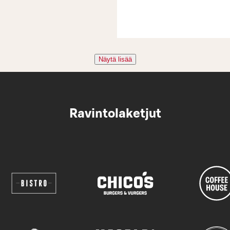
Näytä lisää
Ravintolaketjut