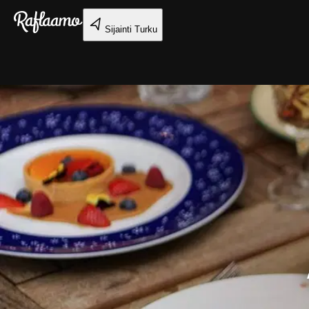
Siirry pääsisältöön
Sijainti
Turku