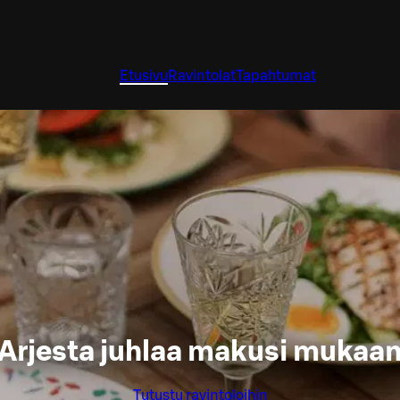
Etusivu
Ravintolat
Tapahtumat
Arjesta juhlaa makusi mukaa
Tutustu ravintoloihin