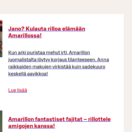
Jano? Kulauta rilloa elämään
Amarillossa!
Kun arki puristaa mehut irti, Amarillon
juomalistalta löytyy korjaus tilanteeseen. Anna
raikkaiden makujen virkistää kuin sadekuuro
keskellä aavikkoa!
Lue lisää
Amarillon fantastiset fajitat – rillottele
amigojen kanssa!