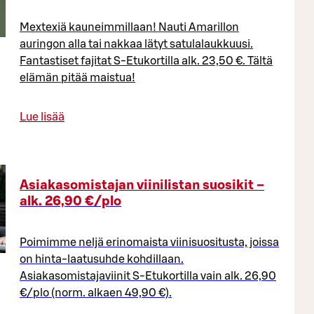
Mextexiä kauneimmillaan! Nauti Amarillon
auringon alla tai nakkaa lätyt satulalaukkuusi.
Fantastiset fajitat S-Etukortilla alk. 23,50 €. Tältä
elämän pitää maistua!
Lue lisää
Asiakasomistajan viinilistan suosikit –
alk. 26,90 €/plo​
Poimimme neljä erinomaista viinisuositusta, joissa
on hinta-laatusuhde kohdillaan.
Asiakasomistajaviinit S-Etukortilla vain alk. 26,90
€/plo (norm. alkaen 49,90 €).