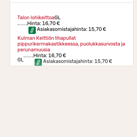
Talon lohikeittoa
G
L
Hinta:
16,70 €
Asiakasomistajahinta:
15,70 €
Kulman Keittiön lihapullat
pippurikermakastikkeessa, puolukkasurvosta ja
perunamuusia
Hinta:
16,70 €
G
L
Asiakasomistajahinta:
15,70 €
Paneroitua Maalaiskanaa ja sitruuna-
tartarkastiketta
Hinta:
16,70 €
G
L
Asiakasomistajahinta:
15,70 €
Falafelpihvejä, salsaverdeä ja paahdettuja
juureksia
Hinta:
16,70 €
G
VE
K
Asiakasomistajahinta:
15,70 €
Jälkiruoka: Pannacottaa mango-
persikkakastikkeella
G
L