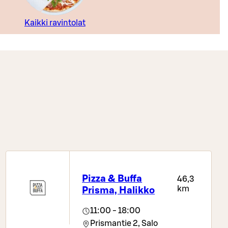
Kaikki ravintolat
Pizza & Buffa
46,3
km
Prisma, Halikko
11:00 - 18:00
Prismantie 2,
Salo