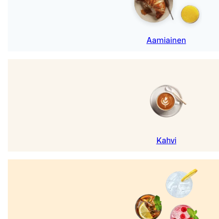
Aamiainen
Kahvi