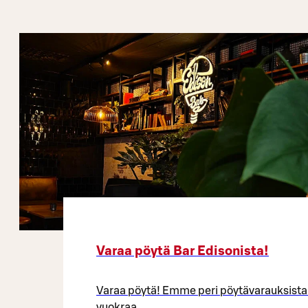
Lasten lounas
Varaa pöytä Bar Edisonista!
Varaa pöytä! Emme peri pöytävarauksista t
vuokraa.