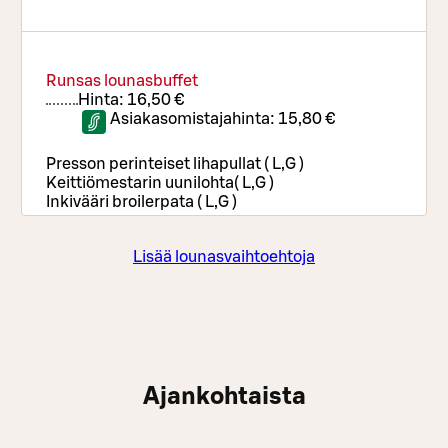
Runsas lounasbuffet
Hinta:
16,50 €
Asiakasomistajahinta:
15,80 €
Presson perinteiset lihapullat ( L,G )
Keittiömestarin uunilohta( L,G )
Inkivääri broilerpata ( L,G )
Runsas salaattibuffet
Hinta:
12,60 €
Lisää lounasvaihtoehtoja
Asiakasomistajahinta:
12,20 €
Salaattibuffa sisältää salaattipöydän, päivän
lämpimän lisäkkeen sekä leivät, ruokajuomat ja
kahvi/tee
Ajankohtaista