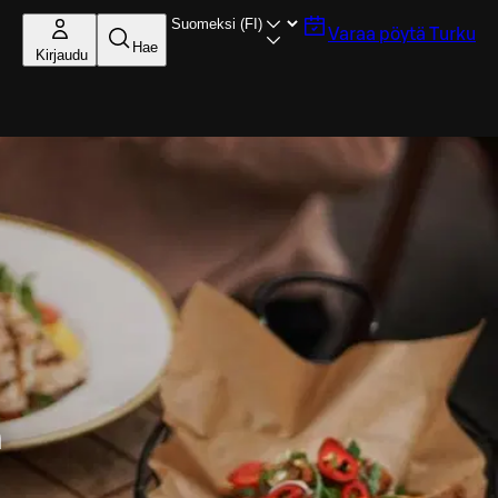
Varaa pöytä
Turku
Hae
Kirjaudu
n