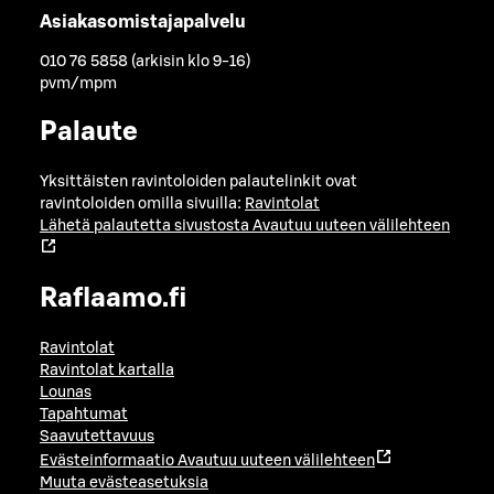
Asiakasomistajapalvelu
010 76 5858 (arkisin klo 9-16)
pvm/mpm
Palaute
Yksittäisten ravintoloiden palautelinkit ovat
ravintoloiden omilla sivuilla:
Ravintolat
Lähetä palautetta sivustosta
Avautuu uuteen välilehteen
Raflaamo.fi
Ravintolat
Ravintolat kartalla
Lounas
Tapahtumat
Saavutettavuus
Evästeinformaatio
Avautuu uuteen välilehteen
Muuta evästeasetuksia