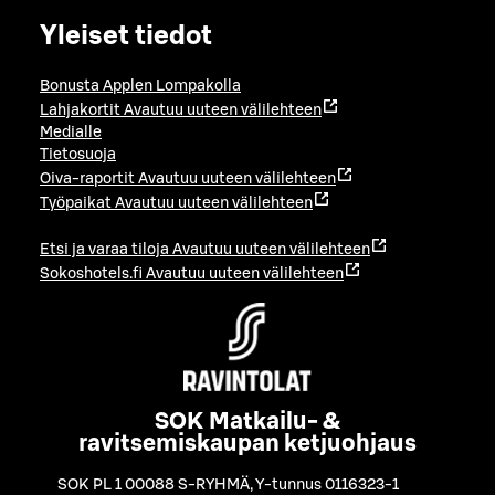
Yleiset tiedot
Bonusta Applen Lompakolla
Lahjakortit
Avautuu uuteen välilehteen
Medialle
Tietosuoja
Oiva-raportit
Avautuu uuteen välilehteen
Työpaikat
Avautuu uuteen välilehteen
Etsi ja varaa tiloja
Avautuu uuteen välilehteen
Sokoshotels.fi
Avautuu uuteen välilehteen
SOK Matkailu- &
ravitsemiskaupan ketjuohjaus
SOK PL 1 00088 S-RYHMÄ
,
Y-tunnus 0116323-1