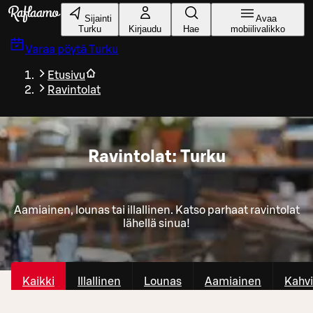
Siirry pääsisältöön
Sijainti
Avaa
Turku
Kirjaudu
Hae
mobiilivalikko
Varaa pöytä
Turku
Etusivu
Ravintolat
Ravintolat: Turku
Aamiainen, lounas tai illallinen. Katso parhaat ravintolat
lähellä sinua!
Kaikki
Illallinen
Lounas
Aamiainen
Kahvi