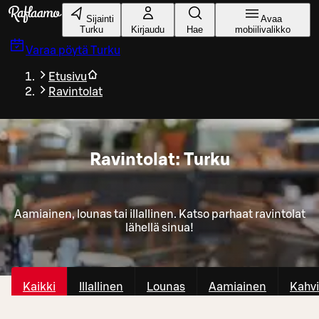
Siirry pääsisältöön
Sijainti
Avaa
Turku
Kirjaudu
Hae
mobiilivalikko
Varaa pöytä
Turku
Etusivu
Ravintolat
Ravintolat: Turku
Aamiainen, lounas tai illallinen. Katso parhaat ravintolat
lähellä sinua!
Kaikki
Illallinen
Lounas
Aamiainen
Kahvi