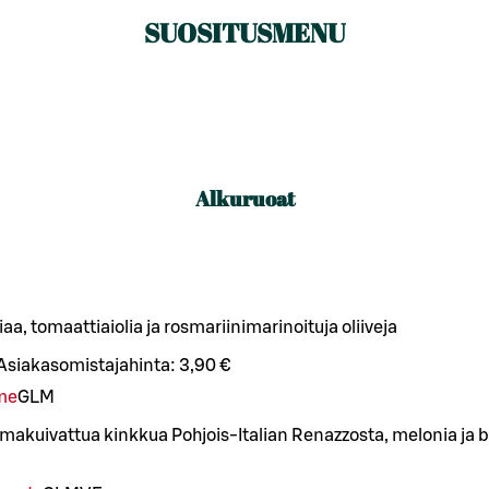
SUOSITUSMENU
Alkuruoat
aa, tomaattiaiolia ja rosmariinimarinoituja oliiveja
Asiakasomistajahinta:
3,90 €
ame
G
L
M
lmakuivattua kinkkua Pohjois-Italian Renazzosta, melonia ja