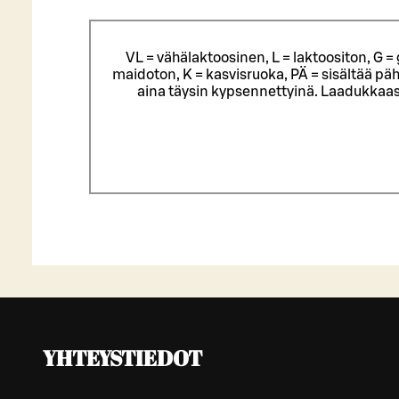
VL = vähälaktoosinen, L = laktoositon, G 
maidoton, K = kasvisruoka, PÄ = sisältää päh
aina täysin kypsennettyinä. Laadukkaas
YHTEYSTIEDOT