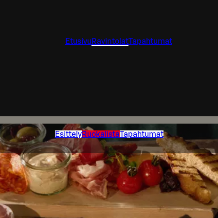
Etusivu
Ravintolat
Tapahtumat
Esittely
Ruokalista
Tapahtumat