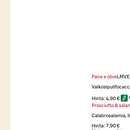
Pane e olive
L
M
VE
Valkosipulifocacci
Hinta:
4,90 €
Prosciutto & sal
Calabrosalamia, i
Hinta:
7,90 €