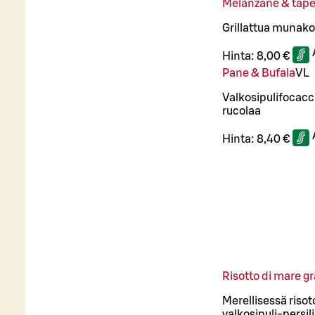
Melanzane & tap
Grillattua munako
Hinta:
8,00 €
Pane & Bufala
VL
Valkosipulifocacci
rucolaa
Hinta:
8,40 €
Risotto di mare g
Merellisessä risot
valkosipuli-persil