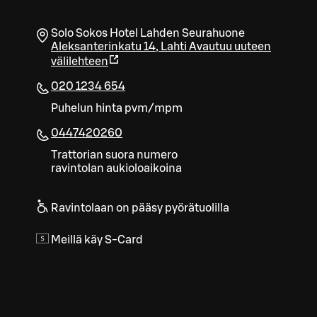
Solo Sokos Hotel Lahden Seurahuone
Aleksanterinkatu 14
,
Lahti
Avautuu uuteen
välilehteen
020 1234 654
Puhelun hinta pvm/mpm
0447420260
Trattorian suora numero
ravintolan aukioloaikoina
Ravintolaan on pääsy pyörätuolilla
Meillä käy S-Card