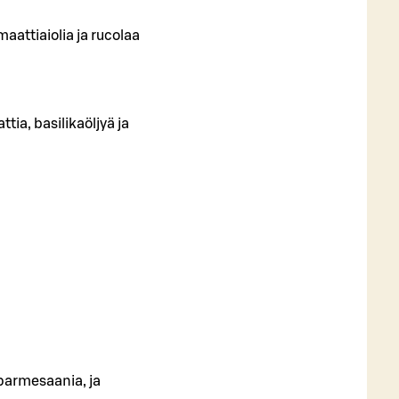
attiaiolia ja rucolaa
ia, basilikaöljyä ja
 parmesaania, ja