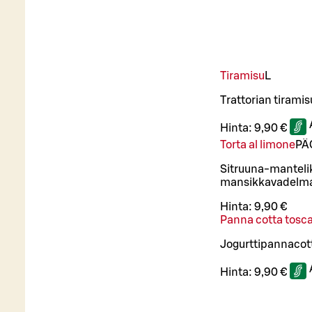
Tiramisu
L
Trattorian tirami
Hinta:
9,90 €
Torta al limone
PÄ
Sitruuna-mantelik
mansikkavadelma
Hinta:
9,90 €
Panna cotta tosc
Jogurttipannacott
Hinta:
9,90 €