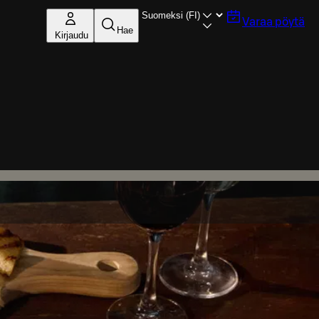
Varaa pöytä
Hae
Kirjaudu