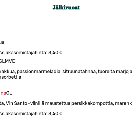
Jälkiruoat
sua
Asiakasomistajahinta:
8,40 €
G
L
M
VE
akkua, passionmarmeladia, sitruunatahnaa, tuoreita marjoja
sorbettia
ana
G
L
a, Vin Santo -viinillä maustettua persikkakompottia, marenki
Asiakasomistajahinta:
8,40 €