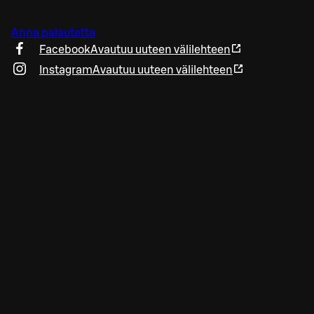
Anna palautetta
Facebook
Avautuu uuteen välilehteen
Instagram
Avautuu uuteen välilehteen