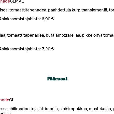
enade
G
L
M
VE
isoa, tomaattitapenadea, paahdettuja kurpitsansiemeniä, toma
Asiakasomistajahinta:
6,90 €
aa, tomaattitapenadea, bufalamozzarellaa, pikkelöityä tomaatt
Asiakasomistajahinta:
7,20 €
Pääruoat
rande
G
L
ossa chilimarinoituja jättirapuja, sinisimpukkaa, mustekalaa,
jaöljyä