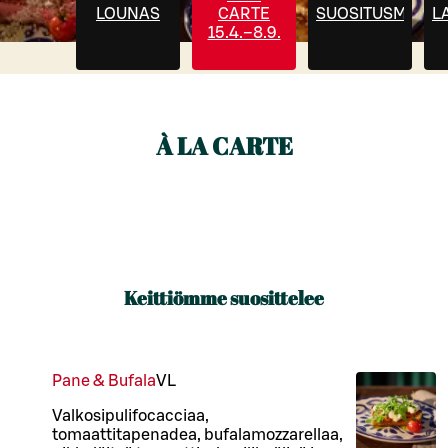
LOUNAS
CARTE
SUOSITUSMENU
L
15.4.–8.9.
À LA CARTE
Keittiömme suosittelee
Pane & Bufala
VL
Valkosipulifocacciaa,
tomaattitapenadea, bufalamozzarellaa,