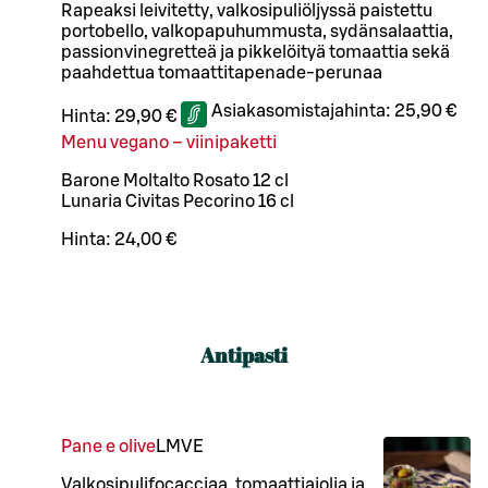
Rapeaksi leivitetty, valkosipuliöljyssä paistettu
portobello, valkopapuhummusta, sydänsalaattia,
passionvinegretteä ja pikkelöityä tomaattia sekä
paahdettua tomaattitapenade-perunaa
Asiakasomistajahinta:
25,90 €
Hinta:
29,90 €
Menu vegano – viinipaketti
Barone Moltalto Rosato 12 cl
Lunaria Civitas Pecorino 16 cl
Hinta:
24,00 €
Antipasti
Pane e olive
L
M
VE
Valkosipulifocacciaa, tomaattiaiolia ja