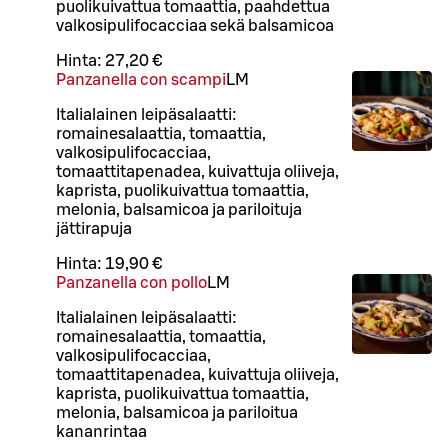
puolikuivattua tomaattia, paahdettua
valkosipulifocacciaa sekä balsamicoa
Hinta:
27,20 €
Panzanella con scampi
L
M
Italialainen leipäsalaatti:
romainesalaattia, tomaattia,
valkosipulifocacciaa,
tomaattitapenadea, kuivattuja oliiveja,
kaprista, puolikuivattua tomaattia,
melonia, balsamicoa ja pariloituja
jättirapuja
Hinta:
19,90 €
Panzanella con pollo
L
M
Italialainen leipäsalaatti:
romainesalaattia, tomaattia,
valkosipulifocacciaa,
tomaattitapenadea, kuivattuja oliiveja,
kaprista, puolikuivattua tomaattia,
melonia, balsamicoa ja pariloitua
kananrintaa