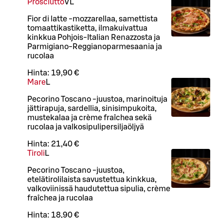
Prosciutto
VL
Fior di latte -mozzarellaa, samettista
tomaattikastiketta, ilmakuivattua
kinkkua Pohjois-Italian Renazzosta ja
Parmigiano-Reggianoparmesaania ja
rucolaa
Hinta:
19,90 €
Mare
L
Pecorino Toscano -juustoa, marinoituja
jättirapuja, sardellia, sinisimpukoita,
mustekalaa ja crème fraîchea sekä
rucolaa ja valkosipulipersiljaöljyä
Hinta:
21,40 €
Tiroli
L
Pecorino Toscano -juustoa,
etelätirolilaista savustettua kinkkua,
valkoviinissä haudutettua sipulia, crème
fraîchea ja rucolaa
Hinta:
18,90 €