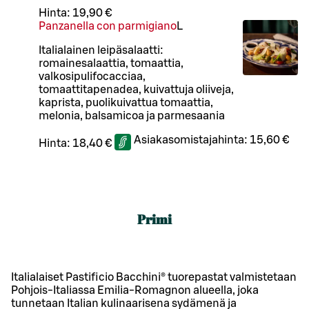
Hinta:
19,90 €
Panzanella con parmigiano
L
Italialainen leipäsalaatti:
romainesalaattia, tomaattia,
valkosipulifocacciaa,
tomaattitapenadea, kuivattuja oliiveja,
kaprista, puolikuivattua tomaattia,
melonia, balsamicoa ja parmesaania
Asiakasomistajahinta:
15,60 €
Hinta:
18,40 €
Primi
Italialaiset Pastificio Bacchini® tuorepastat valmistetaan
Pohjois-Italiassa Emilia-Romagnon alueella, joka
tunnetaan Italian kulinaarisena sydämenä ja