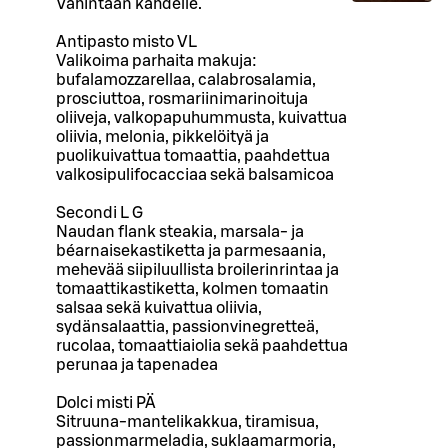
Vähintään kahdelle.
Antipasto misto VL
Valikoima parhaita makuja:
bufalamozzarellaa, calabrosalamia,
prosciuttoa, rosmariinimarinoituja
oliiveja, valkopapuhummusta, kuivattua
oliivia, melonia, pikkelöityä ja
puolikuivattua tomaattia, paahdettua
valkosipulifocacciaa sekä balsamicoa
Secondi L G
Naudan flank steakia, marsala- ja
béarnaisekastiketta ja parmesaania,
mehevää siipiluullista broilerinrintaa ja
tomaattikastiketta, kolmen tomaatin
salsaa sekä kuivattua oliivia,
sydänsalaattia, passionvinegretteä,
rucolaa, tomaattiaiolia sekä paahdettua
perunaa ja tapenadea
Dolci misti PÄ
Sitruuna-mantelikakkua, tiramisua,
passionmarmeladia, suklaamarmoria,