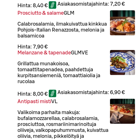
Asiakasomistajahinta:
7,20 €
Hinta:
8,40 €
Prosciutto & salame
G
L
M
Calabrosalamia, ilmakuivattua kinkkua
Pohjois-Italian Renazzosta, melonia ja
balsamicoa
Hinta:
7,90 €
Melanzane & tapenade
G
L
M
VE
Grillattua munakoisoa,
tomaattitapenadea, paahdettuja
kurpitsansiemeniä, tomaattiaiolia ja
rucolaa
Asiakasomistajahinta:
6,90 €
Hinta:
8,00 €
Antipasti misti
VL
Valikoima parhaita makuja:
bufalamozzarellaa, calabrosalamia,
prosciuttoa, rosmariinimarinoituja
oliiveja, valkopapuhummusta, kuivattua
oliivia, melonia, pikkelöityä ja