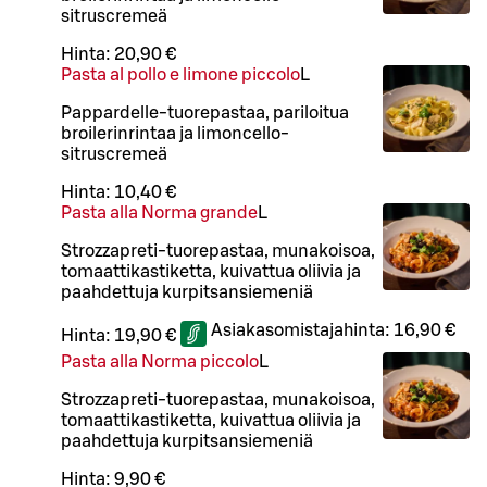
sitruscremeä
Hinta:
20,90 €
Pasta al pollo e limone piccolo
L
Pappardelle-tuorepastaa, pariloitua
broilerinrintaa ja limoncello-
sitruscremeä
Hinta:
10,40 €
Pasta alla Norma grande
L
Strozzapreti-tuorepastaa, munakoisoa,
tomaattikastiketta, kuivattua oliivia ja
paahdettuja kurpitsansiemeniä
Asiakasomistajahinta:
16,90 €
Hinta:
19,90 €
Pasta alla Norma piccolo
L
Strozzapreti-tuorepastaa, munakoisoa,
tomaattikastiketta, kuivattua oliivia ja
paahdettuja kurpitsansiemeniä
Hinta:
9,90 €