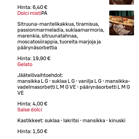
Hinta:
6,40 €
Dolci misti
PÄ
Sitruuna-mantelikakkua, tiramisua,
passionmarmeladia, suklaamarmoria,
marenkia, sitruunatahnaa,
moscatosiirappia, tuoreita marjoja ja
päärynäsorbettia
Hinta:
19,90 €
Gelato
Jäätelövaihtoehdot:
mansikka L G • suklaa L G • vanilja L G • mansikka-
vadelmasorbetti L M G VE • päärynäsorbetti L M G
VE
Hinta:
4,00 €
Salse dolci
Kastikkeet: suklaa • lakritsi • mansikka • kinuski
Hinta:
1,50 €