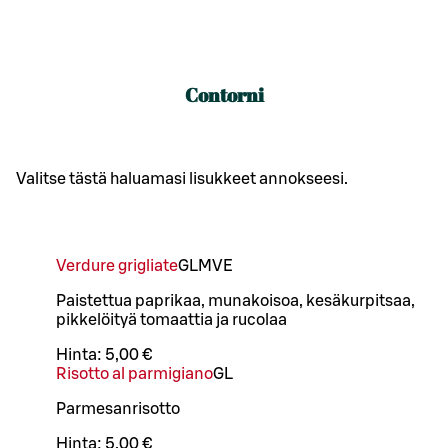
Contorni
Valitse tästä haluamasi lisukkeet annokseesi.
Verdure grigliate
G
L
M
VE
Paistettua paprikaa, munakoisoa, kesäkurpitsaa,
pikkelöityä tomaattia ja rucolaa
Hinta:
5,00 €
Risotto al parmigiano
G
L
Parmesanrisotto
Hinta:
5,00 €