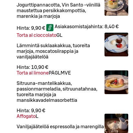
Jogurttipannacotta, Vin Santo -viinillä
maustettua persikkakompottia,
marenkia ja marjoja
Asiakasomistajahinta:
8,40 €
Hinta:
9,90 €
Torta al cioccolato
G
L
Lämmintä suklaakakkua, tuoreita
marjoja, moscatosiirappia ja
vaniljajäätelöä
Hinta:
10,90 €
Torta al limone
PÄ
G
L
M
VE
Sitruuna-mantelikakkua,
passionmarmeladia, sitruunatahnaa,
tuoreita marjoja ja
mansikkavadelmasorbettia
Hinta:
9,90 €
Affogato
L
Vaniljajäätelöä espressolla ja marengilla