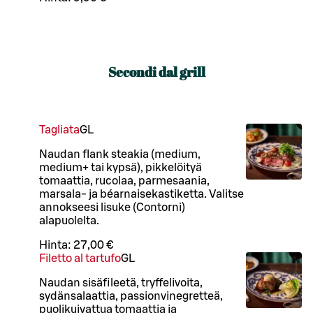
Secondi dal grill
Tagliata
G
L
Naudan flank steakia (medium,
medium+ tai kypsä), pikkelöityä
tomaattia, rucolaa, parmesaania,
marsala- ja béarnaisekastiketta. Valitse
annokseesi lisuke (Contorni)
alapuolelta.
Hinta:
27,00 €
Filetto al tartufo
G
L
Naudan sisäfileetä, tryffelivoita,
sydänsalaattia, passionvinegretteä,
puolikuivattua tomaattia ja