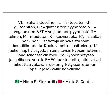
VL = vähälaktoosinen, L = laktoositon, G =
gluteeniton, GP = gluteeniton pyynnöstä, VE =
vegaaninen, VEP = vegaaninen pyynnöstä, T =
tulinen, M = maidoton, K = kasvisruoka, PÄ = sisältää
pähkinää. Lisätietoja annoksista saat
henkilökunnalta.
Ruokavirasto suosittelee, että
jauhelihapihvit syödään aina täysin kypsennettyinä.
Laadukkaassakin medium-kypsennetyssä
jauhelihassa voi olla EHEC-bakteereita, jotka voivat
aiheuttaa vakavan ruokamyrkytyksen etenkin
lapsille ja iäkkäille henkilöille.
=
Hinta S-Etukortilla
=
Hinta S-Cardilla