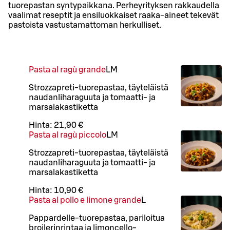
tuorepastan syntypaikkana. Perheyrityksen rakkaudella
vaalimat reseptit ja ensiluokkaiset raaka-aineet tekevät
pastoista vastustamattoman herkulliset.
Pasta al ragù grande
L
M
Strozzapreti-tuorepastaa, täyteläistä
naudanliharaguuta ja tomaatti- ja
marsalakastiketta
Hinta:
21,90 €
Pasta al ragù piccolo
L
M
Strozzapreti-tuorepastaa, täyteläistä
naudanliharaguuta ja tomaatti- ja
marsalakastiketta
Hinta:
10,90 €
Pasta al pollo e limone grande
L
Pappardelle-tuorepastaa, pariloitua
broilerinrintaa ja limoncello-