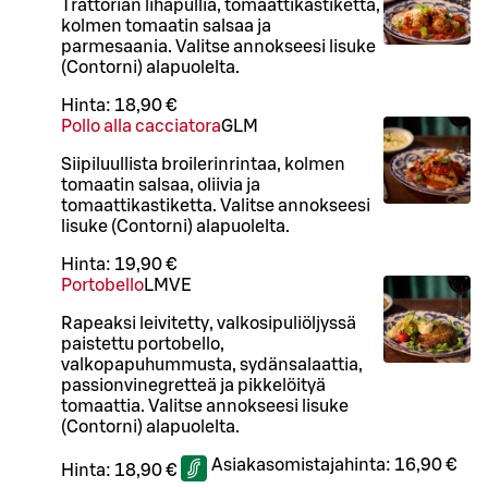
Trattorian lihapullia, tomaattikastiketta,
kolmen tomaatin salsaa ja
parmesaania. Valitse annokseesi lisuke
(Contorni) alapuolelta.
Hinta:
18,90 €
Pollo alla cacciatora
G
L
M
Siipiluullista broilerinrintaa, kolmen
tomaatin salsaa, oliivia ja
tomaattikastiketta. Valitse annokseesi
lisuke (Contorni) alapuolelta.
Hinta:
19,90 €
Portobello
L
M
VE
Rapeaksi leivitetty, valkosipuliöljyssä
paistettu portobello,
valkopapuhummusta, sydänsalaattia,
passionvinegretteä ja pikkelöityä
tomaattia. Valitse annokseesi lisuke
(Contorni) alapuolelta.
Asiakasomistajahinta:
16,90 €
Hinta:
18,90 €