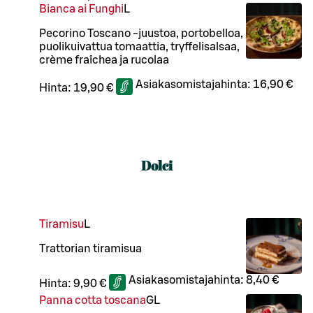
Bianca ai Funghi
L
Pecorino Toscano -juustoa, portobelloa,
puolikuivattua tomaattia, tryffelisalsaa,
crème fraîchea ja rucolaa
Asiakasomistajahinta:
16,90 €
Hinta:
19,90 €
Dolci
Tiramisu
L
Trattorian tiramisua
Asiakasomistajahinta:
8,40 €
Hinta:
9,90 €
Panna cotta toscana
G
L