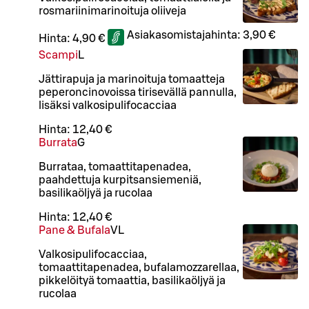
rosmariinimarinoituja oliiveja
Asiakasomistajahinta:
3,90 €
Hinta:
4,90 €
Scampi
L
Jättirapuja ja marinoituja tomaatteja
peperoncinovoissa tirisevällä pannulla,
lisäksi valkosipulifocacciaa
Hinta:
12,40 €
Burrata
G
Burrataa, tomaattitapenadea,
paahdettuja kurpitsansiemeniä,
basilikaöljyä ja rucolaa
Hinta:
12,40 €
Pane & Bufala
VL
Valkosipulifocacciaa,
tomaattitapenadea, bufalamozzarellaa,
pikkelöityä tomaattia, basilikaöljyä ja
rucolaa