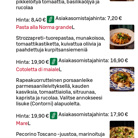
pikkelöityä tomaattia, basilikaöljyä ja
rucolaa
Asiakasomistajahinta:
7,20 €
Hinta:
8,40 €
Pasta alla Norma grande
L
Strozzapreti-tuorepastaa, munakoisoa,
tomaattikastiketta, kuivattua oliivia ja
paahdettuja kurpitsansiemeniä
Asiakasomistajahinta:
16,90 €
Hinta:
19,90 €
Cotoletta di maiale
L
Rapeakuorrutteinen porsaanleike
parmesaanileivityksellä, kauden
kasviksia, tomaattiaiolia, sitruunaa,
kaprista ja rucolaa. Valitse annokseesi
lisuke (Contorni) alapuolelta.
Asiakasomistajahinta:
17,90 €
Hinta:
19,90 €
Mare
L
Pecorino Toscano -juustoa, marinoituja