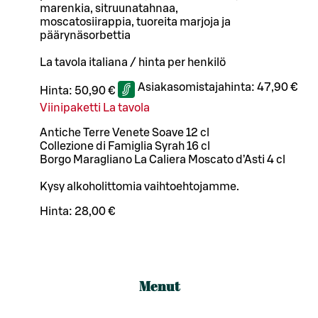
marenkia, sitruunatahnaa,
moscatosiirappia, tuoreita marjoja ja
päärynäsorbettia
La tavola italiana / hinta per henkilö
Asiakasomistajahinta:
47,90 €
Hinta:
50,90 €
Viinipaketti La tavola
Antiche Terre Venete Soave 12 cl
Collezione di Famiglia Syrah 16 cl
Borgo Maragliano La Caliera Moscato d’Asti 4 cl
Kysy alkoholittomia vaihtoehtojamme.
Hinta:
28,00 €
Menut