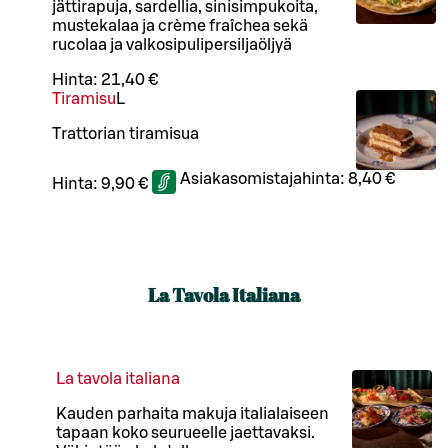
jättirapuja, sardellia, sinisimpukoita,
mustekalaa ja crème fraîchea sekä
rucolaa ja valkosipulipersiljaöljyä
Hinta:
21,40 €
Tiramisu
L
Trattorian tiramisua
Asiakasomistajahinta:
8,40 €
Hinta:
9,90 €
La Tavola Italiana
La tavola italiana
Kauden parhaita makuja italialaiseen
tapaan koko seurueelle jaettavaksi.