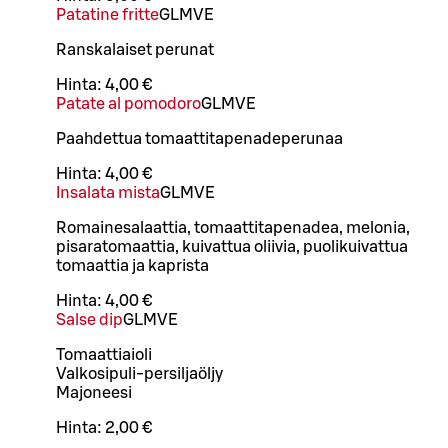
Patatine fritte
G
L
M
VE
Ranskalaiset perunat
Hinta:
4,00 €
Patate al pomodoro
G
L
M
VE
Paahdettua tomaattitapenadeperunaa
Hinta:
4,00 €
Insalata mista
G
L
M
VE
Romainesalaattia, tomaattitapenadea, melonia,
pisaratomaattia, kuivattua oliivia, puolikuivattua
tomaattia ja kaprista
Hinta:
4,00 €
Salse dip
G
L
M
VE
Tomaattiaioli
Valkosipuli-persiljaöljy
Majoneesi
Hinta:
2,00 €