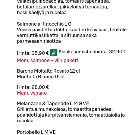
Valkosipulifocacciaa, tomaattitapenadea,
bufalamozzarellaa, pikkelöityä tomaattia,
basilikaöljyä ja rucolaa
Salmone al finocchio L G
Voissa paistettua lohta, kauden kasviksia, fenkoli-
vermuttikastiketta ja sitruunaa sekä
parmesaanirisottoa
Asiakasomistajahinta:
32,90 €
Hinta:
35,90 €
Menu salmone – viinipaketti
Barone Moltalto Rosato 12 cl
Montalto Bianco 16 cl
Hinta:
28,00 €
Menu vegano
Melanzane & Tapenade L M G VE
Grillattua munakoisoa, tomaattitapenadea,
paahdettuja kurpitsansiemeniä, tomaattiaiolia ja
rucolaa
Portobello L M VE