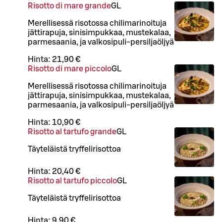
Risotto di mare grande
G
L
Merellisessä risotossa chilimarinoituja
jättirapuja, sinisimpukkaa, mustekalaa,
parmesaania, ja valkosipuli-persiljaöljyä
Hinta:
21,90 €
Risotto di mare piccolo
G
L
Merellisessä risotossa chilimarinoituja
jättirapuja, sinisimpukkaa, mustekalaa,
parmesaania, ja valkosipuli-persiljaöljyä
Hinta:
10,90 €
Risotto al tartufo grande
G
L
Täyteläistä tryffelirisottoa
Hinta:
20,40 €
Risotto al tartufo piccolo
G
L
Täyteläistä tryffelirisottoa
Hinta:
9,90 €