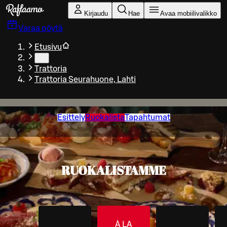
Siirry pääsisältöön
Kirjaudu
Hae
Avaa mobiilivalikko
Varaa pöytä
Etusivu
…
Trattoria
Trattoria Seurahuone, Lahti
Esittely
Ruokalista
Tapahtumat
RUOKALISTAMME
À LA