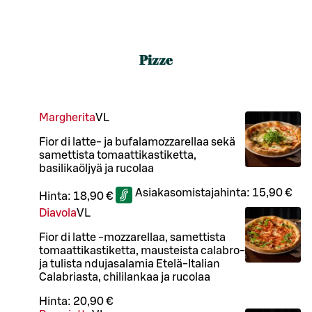
Pizze
Margherita
VL
Fior di latte- ja bufalamozzarellaa sekä
samettista tomaattikastiketta,
basilikaöljyä ja rucolaa
Asiakasomistajahinta:
15,90 €
Hinta:
18,90 €
Diavola
VL
Fior di latte -mozzarellaa, samettista
tomaattikastiketta, mausteista calabro-
ja tulista ndujasalamia Etelä-Italian
Calabriasta, chililankaa ja rucolaa
Hinta:
20,90 €