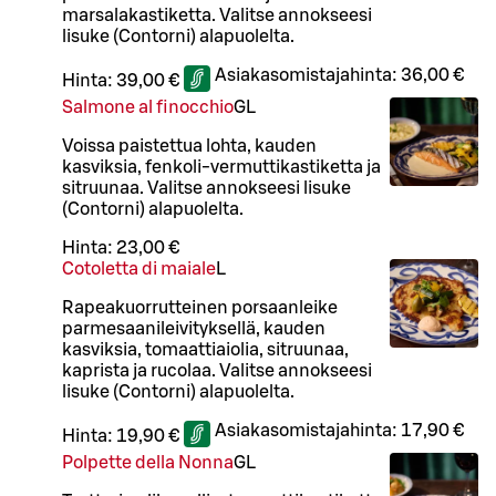
marsalakastiketta. Valitse annokseesi
lisuke (Contorni) alapuolelta.
Asiakasomistajahinta:
36,00 €
Hinta:
39,00 €
Salmone al finocchio
G
L
Voissa paistettua lohta, kauden
kasviksia, fenkoli-vermuttikastiketta ja
sitruunaa. Valitse annokseesi lisuke
(Contorni) alapuolelta.
Hinta:
23,00 €
Cotoletta di maiale
L
Rapeakuorrutteinen porsaanleike
parmesaanileivityksellä, kauden
kasviksia, tomaattiaiolia, sitruunaa,
kaprista ja rucolaa. Valitse annokseesi
lisuke (Contorni) alapuolelta.
Asiakasomistajahinta:
17,90 €
Hinta:
19,90 €
Polpette della Nonna
G
L