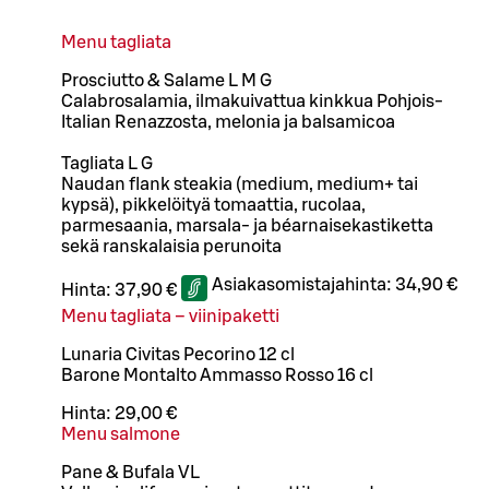
Menu tagliata
Prosciutto & Salame L M G
Calabrosalamia, ilmakuivattua kinkkua Pohjois-
Italian Renazzosta, melonia ja balsamicoa
Tagliata L G
Naudan flank steakia (medium, medium+ tai
kypsä), pikkelöityä tomaattia, rucolaa,
parmesaania, marsala- ja béarnaisekastiketta
sekä ranskalaisia perunoita
Asiakasomistajahinta:
34,90 €
Hinta:
37,90 €
Menu tagliata – viinipaketti
Lunaria Civitas Pecorino 12 cl
Barone Montalto Ammasso Rosso 16 cl
Hinta:
29,00 €
Menu salmone
Pane & Bufala VL