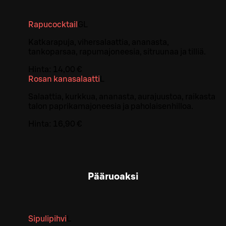
Rapucocktail
G
L
Katkarapuja, vihersalaattia, ananasta,
tankoparsaa, rapumajoneesia, sitruunaa ja tilliä.
Hinta:
14,00 €
Rosan kanasalaatti
L
Salaattia, kurkkua, ananasta, aurajuustoa, raikasta
talon paprikamajoneesia ja paholaisenhilloa.
Hinta:
16,90 €
Pääruoaksi
Sipulipihvi
L