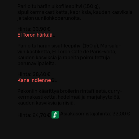
Pariloitu härän ulkofileepihvi (150 g),
sipulikermakastiketta, kapriksia, kauden kasviksia
ja talon uunilohkoperunoita.
Hinta:
33,90 €
El Toron härkää
L
Pariloitu härän sisäfileepihvi (150 g), Marsala-
viinikastiketta, El Toron Cafe de Paris-voita,
kauden kasviksia ja rapeita poimutettuja
perunaviipaleita.
Hinta:
38,40 €
Kana Indienne
G
L
Pekoniin käärittyä broilerin rintafileetä, curry-
kermakastiketta, hedelmää ja marjahyytelöä,
kauden kasviksia ja riisiä.
Asiakasomistajahinta:
22,00 €
Hinta:
24,70 €