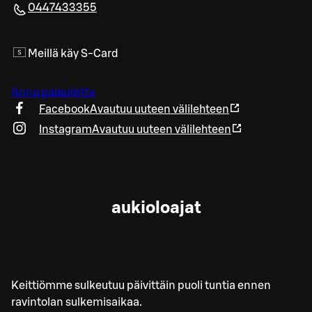
0447433355
Meillä käy S-Card
Anna palautetta
Facebook
Avautuu uuteen välilehteen
Instagram
Avautuu uuteen välilehteen
aukioloajat
Keittiömme sulkeutuu päivittäin puoli tuntia ennen
ravintolan sulkemisaikaa.