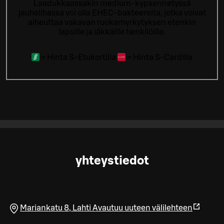
Laadukkaassakin medium-kypsennetyssä
jauhelihassa voi olla EHEC-bakteereita, jotka voivat
aiheuttaa vakavan ruokamyrkytyksen etenkin
lapsille ja iäkkäille henkilöille.
=
Hinta S-Etukortilla
=
Hinta S-Cardilla
yhteystiedot
Mariankatu 8
,
Lahti
Avautuu uuteen välilehteen