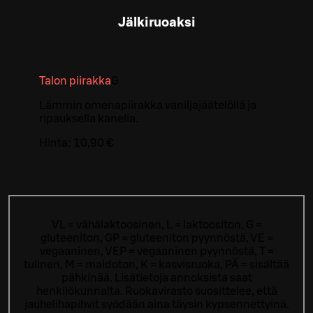
Jälkiruoaksi
Talon piirakka
G
Lämmin omenapiirakka vaniljajäätelöllä ja
ripauksella kanelia.
Hinta:
10,90 €
VL = vähälaktoosinen, L = laktoositon, G =
gluteeniton, GP = gluteeniton pyynnöstä, VE =
vegaaninen, VEP = vegaaninen pyynnöstä, T =
tulinen, M = maidoton, K = kasvisruoka, PÄ = sisältää
pähkinää. Lisätietoja annoksista saat
henkilökunnalta.
Ruokavirasto suosittelee, että
jauhelihapihvit syödään aina täysin kypsennettyinä.