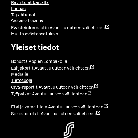
Ravintolat kartalla
Lounas
Tapahtumat
Saavutettavuus
Evästeinformaatio
Avautuu uuteen välilehteen
Muuta evästeasetuksia
Yleiset tiedot
Bonusta Applen Lompakolla
Lahjakortit
Avautuu uuteen välilehteen
Medialle
Tietosuoja
Oiva-raportit
Avautuu uuteen välilehteen
Työpaikat
Avautuu uuteen välilehteen
Etsi ja varaa tiloja
Avautuu uuteen välilehteen
Sokoshotels.fi
Avautuu uuteen välilehteen