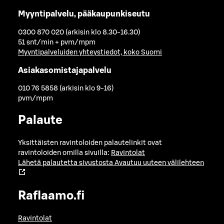
Myyntipalvelu, pääkaupunkiseutu
0300 870 020 (arkisin klo 8.30-16.30)
51 snt/min + pvm/mpm
Myyntipalveluiden yhteystiedot, koko Suomi
Asiakasomistajapalvelu
010 76 5858 (arkisin klo 9-16)
pvm/mpm
Palaute
Yksittäisten ravintoloiden palautelinkit ovat
ravintoloiden omilla sivuilla:
Ravintolat
Lähetä palautetta sivustosta
Avautuu uuteen välilehteen
Raflaamo.fi
Ravintolat