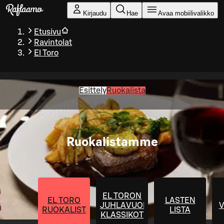
Siirry pääsisältöön
Kirjaudu
Hae
Avaa mobiilivalikko
Etusivu
Ravintolat
El Toro
Esittely
Ruokalista
Ruokalistamme
EL TORON
EL TORO
LASTEN
JUHLAVUODEN
V
RUOKALISTA
LISTA
KLASSIKOT