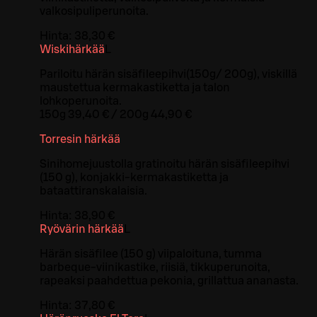
valkosipuliperunoita.
Hinta:
38,30 €
Wiskihärkää
L
Pariloitu härän sisäfileepihvi(150g/ 200g), viskillä
maustettua kermakastiketta ja talon
lohkoperunoita.
150g 39,40 € / 200g 44,90 €
Torresin härkää
Sinihomejuustolla gratinoitu härän sisäfileepihvi
(150 g), konjakki-kermakastiketta ja
bataattiranskalaisia.
Hinta:
38,90 €
Ryövärin härkää
L
Härän sisäfilee (150 g) viipaloituna, tumma
barbeque-viinikastike, riisiä, tikkuperunoita,
rapeaksi paahdettua pekonia, grillattua ananasta.
Hinta:
37,80 €