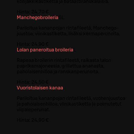
konjakkikastiketta ja bataattiranskalaisia.
Hinta:
24,70 €
Manchegobroileria
G
L
Pariloitua kananpojan rintafileetä, Manchego-
juustoa, viinikastiketta, lisäksi kermaperunoita.
Hinta:
24,90 €
Lolan paneroitua broileria
L
Rapeaa broilerin rintafileetä, raikasta talon
paprikamajoneesia, grillattua ananasta,
paholaisenhilloa ja ranskanperunoita.
Hinta:
24,50 €
Vuoristolaisen kanaa
Pariloitua kananpojan rintafileetä, vuohenjuustoa
ja paholaisenhilloa, viinikastiketta ja poimutetut
viipaleperunat.
Hinta:
24,90 €