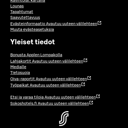
Ravintolat kartalla
Lounas
Tapahtumat
Saavutettavuus
Evästeinformaatio
Avautuu uuteen välilehteen
Muuta evästeasetuksia
Yleiset tiedot
Bonusta Applen Lompakolla
Lahjakortit
Avautuu uuteen välilehteen
Medialle
Tietosuoja
Oiva-raportit
Avautuu uuteen välilehteen
Työpaikat
Avautuu uuteen välilehteen
Etsi ja varaa tiloja
Avautuu uuteen välilehteen
Sokoshotels.fi
Avautuu uuteen välilehteen