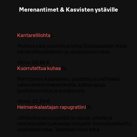
Merenantimet & Kasvisten ystäville
Kantarellilohta
L
Mehevä pala paistettua lohta (Salpausselän Kala)
kantarellikastikkeen ja uuniperunan kera.
Hinta:
28,90 €
Kuorrutettua kuhaa
G
L
Perinteinen kalaherkku; paistettu kuhafileetä,
valkoviinikermakastiketta, katkarapuja,
juustokuorrutus ja uuniperuna.
Hinta:
31,20 €
Helmenkalastajan rapugratiini
G
L
Jättikatkaravunpystöjä ja rapuja, yrteille ja
valkosipulille tuoksuvaa tomaatti-kermakastiketta,
juustokuorrutus. Tarjotaan riisin kera.