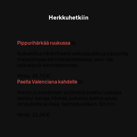
Herkkuhetkiin
Pippurihärkää ruukussa
G
L
Suikaloitua häränfileetä valkosipulilla ja pippurilla
maustetussa kermakastikkeessa, uuni- tai
valkosipuli-kermaperunaa.
Hinta:
25,70 €
Paella Valenciana kahdelle
G
L
Meren ja mantereen antimista koottu ruokaisa
herkku: kanaa, härkää, pekonia, katkarapuja,
simpukoita ja riisiä. Valmistusaika n. 50 min.
Hinta:
31,00 €