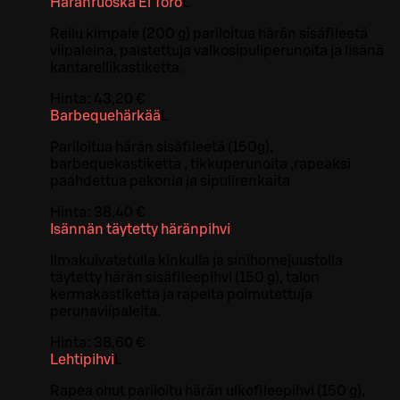
Häränruoska El Toro
L
Reilu kimpale (200 g) pariloitua härän sisäfileetä
viipaleina, paistettuja valkosipuliperunoita ja lisänä
kantarellikastiketta.
Hinta:
43,20 €
Barbequehärkää
L
Pariloitua härän sisäfileetä (150g),
barbequekastiketta , tikkuperunoita ,rapeaksi
paahdettua pekonia ja sipulirenkaita
Hinta:
38,40 €
Isännän täytetty häränpihvi
Ilmakuivatetulla kinkulla ja sinihomejuustolla
täytetty härän sisäfileepihvi (150 g), talon
kermakastiketta ja rapeita poimutettuja
perunaviipaleita.
Hinta:
38,60 €
Lehtipihvi
L
Rapea ohut pariloitu härän ulkofileepihvi (150 g),