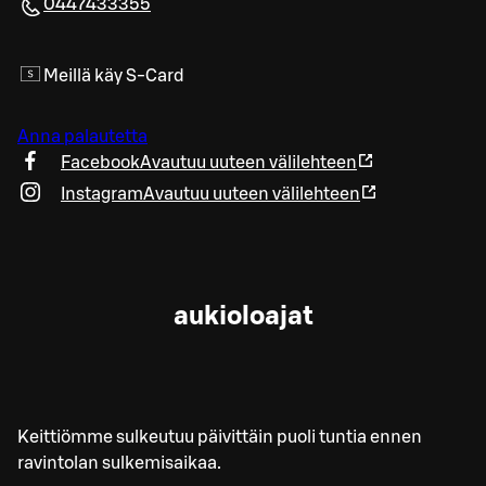
0447433355
Meillä käy S-Card
Anna palautetta
Facebook
Avautuu uuteen välilehteen
Instagram
Avautuu uuteen välilehteen
aukioloajat
Keittiömme sulkeutuu päivittäin puoli tuntia ennen
ravintolan sulkemisaikaa.