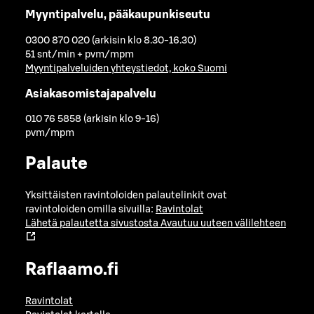
Myyntipalvelu, pääkaupunkiseutu
0300 870 020 (arkisin klo 8.30-16.30)
51 snt/min + pvm/mpm
Myyntipalveluiden yhteystiedot, koko Suomi
Asiakasomistajapalvelu
010 76 5858 (arkisin klo 9-16)
pvm/mpm
Palaute
Yksittäisten ravintoloiden palautelinkit ovat
ravintoloiden omilla sivuilla:
Ravintolat
Lähetä palautetta sivustosta
Avautuu uuteen välilehteen
Raflaamo.fi
Ravintolat