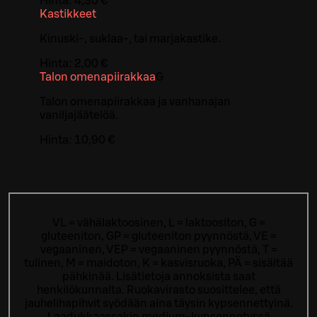
Hinta:
4,30 €
Kastikkeet
Kinuski-, suklaa-, tai marjakastike.
Hinta:
2,00 €
Talon omenapiirakkaa
G
Talon omenapiirakkaa ja vanhanajan
vaniljajäätelöä.
Hinta:
10,90 €
VL = vähälaktoosinen, L = laktoositon, G =
gluteeniton, GP = gluteeniton pyynnöstä, VE =
vegaaninen, VEP = vegaaninen pyynnöstä, T =
tulinen, M = maidoton, K = kasvisruoka, PÄ = sisältää
pähkinää. Lisätietoja annoksista saat
henkilökunnalta.
Ruokavirasto suosittelee, että
jauhelihapihvit syödään aina täysin kypsennettyinä.
Laadukkaassakin medium-kypsennetyssä