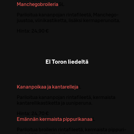
Manchegobroileria
G
L
Pariloitua kananpojan rintafileetä, Manchego-
juustoa, viinikastiketta, lisäksi kermaperunoita.
Hinta:
24,90 €
El Toron liedeltä
Kananpoikaa ja kantarelleja
L
Pariloitua kananpojan rintafileetä, kermaista
kantarellikastiketta ja uuniperuna.
Hinta:
24,70 €
Emännän kermaista pippurikanaa
L
Pariloitua broilerin rintafileetä, kermaista pippuri-