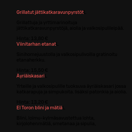
Grillatut jättikatkaravunpyrstöt
L
Grillattuja ja yrttimarinoituja
jättikatkaravunpyrstöjä, aiolia ja valkosipulileipää.
Hinta:
13,80 €
Viinitarhan etanat
L
Sinihomejuustolla ja valkosipulivoilla gratinoitu
etanaherkku.
Hinta:
15,50 €
Äyriäiskasari
L
Yrteille ja valkosipulille tuoksuva äyriäiskasari jossa
katkarapuja ja simpukoita. lisäksi patonkia ja aiolia.
Hinta:
13,20 €
El Toron blini ja mätiä
L
Blini, loimu-kylmäsavustettua lohta,
kirjolohenmätiä, smetanaa ja sipulia,