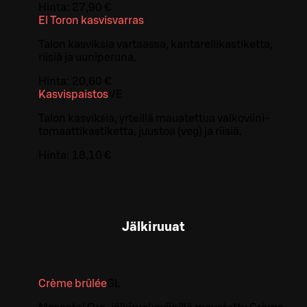
Hinta:
27,90 €
El Toron kasvisvarras
Talon kasviksia vartaassa, kantarellikastiketta,
riisiä ja uuniperuna.
Hinta:
20,60 €
Kasvispaistos
VE
Talon kasviksia, yrteillä mauatettua valkoviini-
tomaattikastiketta, juustoa (veg) ja riisiä.
Hinta:
18,10 €
Jälkiruuat
Crème brûlée
G
L