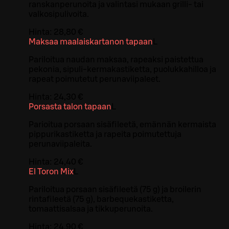
ranskanperunoita ja valintasi mukaan grilli- tai
valkosipulivoita.
Hinta:
28,80 €
Maksaa maalaiskartanon tapaan
L
Pariloitua naudan maksaa, rapeaksi paistettua
pekonia, sipuli-kermakastiketta, puolukkahilloa ja
rapeat poimutetut perunaviipaleet.
Hinta:
24,30 €
Porsasta talon tapaan
L
Parioitua porsaan sisäfileetä, emännän kermaista
pippurikastiketta ja rapeita poimutettuja
perunaviipaleita.
Hinta:
24,40 €
El Toron Mix
L
Pariloitua porsaan sisäfileetä (75 g) ja broilerin
rintafileetä (75 g), barbequekastiketta,
tomaattisalsaa ja tikkuperunoita.
Hinta:
24,90 €