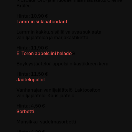
Moscatel Oro-jälkiruokaviinillä maustettu Crème
Brûlée.
Hinta:
10,90 €
Lämmin suklaafondant
Lämmin kakku, sisällä valuvaa suklaata,
vaniljajäätelöä ja marjakastiketta.
Hinta:
11,90 €
El Toron appelsiini helado
G
Bayleys jäätelöä appelsiinikastikkeen kera.
Hinta:
11,50 €
Jäätelöpallot
Vanhanajan vaniljajäätelö, Laktoositon
vaniljajäätelö, Kausijäätelö.
Hinta:
4,50 €
Sorbetti
Mansikka-vadelmasorbetti