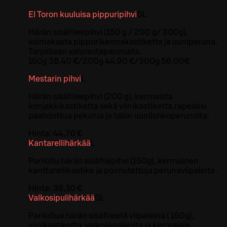
El Toron kuuluisa pippuripihvi
G
L
Härän sisäfileepihvi (150 g / 200 g/ 300g),
voimakasta pippurikermakastiketta ja uuniperuna.
Tarjoillaan valurautapannusta.
150g 38,40 €/200g 44,90 €/300g 56,00€
Mestarin pihvi
L
Härän sisäfileepihvi (200 g), kermaista
konjakkikastiketta sekä viinikastiketta,rapeaksi
paahdettua pekonia ja talon uunilohkoperunoita.
Hinta:
44,70 €
Kantarellihärkää
L
Pariloitu härän sisäfilepihvi (150g), kermainen
kanttarellikastike ja poimutettuja perunaviipaleita .
Hinta:
38,30 €
Valkosipulihärkää
G
L
Pariloitua härän sisäfileetä viipaleina ( 150g),
viinikastiketta, valkosipulivoita ja kermaisia