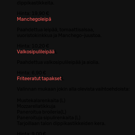
dippikastikkeita.
Hinta:
19,90 €
Manchegoleipä
Paahdettua leipää, tomaattisalsaa,
vuoristokinkkua ja Manchego-juustoa.
Hinta:
10,20 €
Valkosipulileipää
L
Paahdettua valkosipulileipää ja aiolia.
Hinta:
6,90 €
Friteeratut tapakset
L
Valinnan mukaan jokin alla olevista vaihtoehdoista:
Mustekalarenkaita (L)
Mozzarellatikkuja
Paneroitua broileria(L)
Paneroituja sipulirenkaita (L)
Tarjoillaan talon dippikastikkeiden kera.
Hinta:
9,00 €