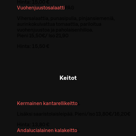
Hinta:
15,00 €
Vuohenjuustosalaatti
PÄ
G
Vihersalaattia, punasipulia, pinjansiemeniä,
aurinkokuivattua tomaattia, pariloitua
vuohenjuustoa ja paholaisenhilloa.
Pieni 15,50€/ Iso 21,90
Hinta:
15,50 €
Keitot
Kermainen kantarellikeitto
L
Lisäksi saaristolaisleipää. Pieni/iso 13,80€/16,20€
Hinta:
13,80 €
Andalucialainen kalakeitto
L