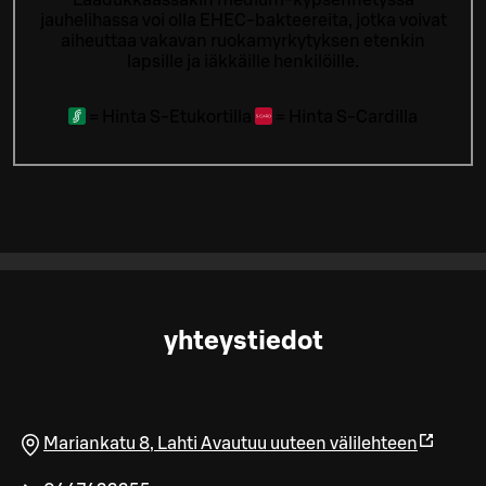
jauhelihassa voi olla EHEC-bakteereita, jotka voivat
aiheuttaa vakavan ruokamyrkytyksen etenkin
lapsille ja iäkkäille henkilöille.
=
Hinta S-Etukortilla
=
Hinta S-Cardilla
yhteystiedot
Mariankatu 8
,
Lahti
Avautuu uuteen välilehteen