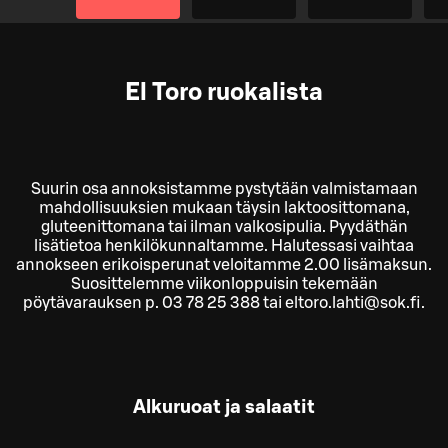
El Toro ruokalista
Suurin osa annoksistamme pystytään valmistamaan
mahdollisuuksien mukaan täysin laktoosittomana,
gluteenittomana tai ilman valkosipulia. Pyydäthän
lisätietoa henkilökunnaltamme. Halutessasi vaihtaa
annokseen erikoisperunat veloitamme 2.00 lisämaksun.
Suosittelemme viikonloppuisin tekemään
pöytävarauksen p. 03 78 25 388 tai eltoro.lahti@sok.fi.
Alkuruoat ja salaatit