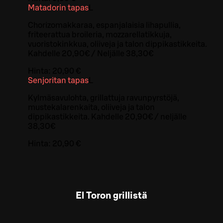
Matadorin tapas
L
Chorizomakkaraa, espanjalaisia lihapullia,
friteerattua broileria, mozzarellatikkuja,
vuoristokinkkua, oliiveja ja talon dippikastikkeita.
Kahdelle 20,90€ / Neljälle 38,30€
Hinta:
20,90 €
Senjoritan tapas
L
Kylmäsavulohta, grillattuja ravunpyrstöjä,
mustekalarenkaita, oliiveja ja talon
dippikastikkeita. Kahdelle 20,90€ / neljälle
38,30€
Hinta:
20,90 €
El Toron grillistä