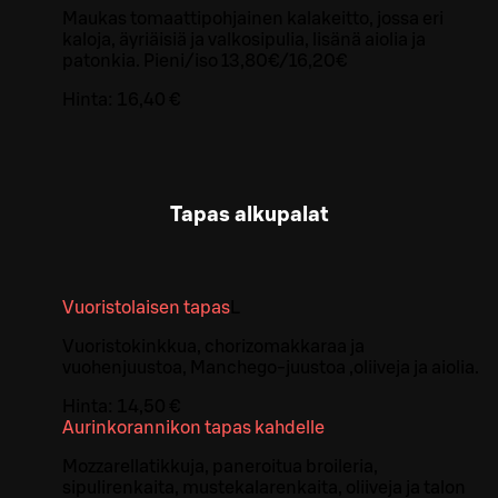
Maukas tomaattipohjainen kalakeitto, jossa eri
kaloja, äyriäisiä ja valkosipulia, lisänä aiolia ja
patonkia. Pieni/iso 13,80€/16,20€
Hinta:
16,40 €
Tapas alkupalat
Vuoristolaisen tapas
L
Vuoristokinkkua, chorizomakkaraa ja
vuohenjuustoa, Manchego-juustoa ,oliiveja ja aiolia.
Hinta:
14,50 €
Aurinkorannikon tapas kahdelle
Mozzarellatikkuja, paneroitua broileria,
sipulirenkaita, mustekalarenkaita, oliiveja ja talon