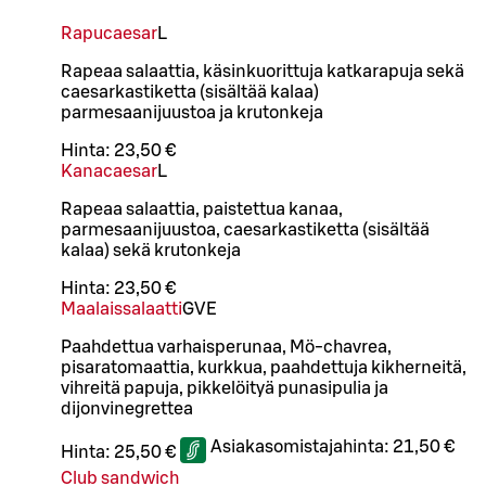
Rapucaesar
L
Rapeaa salaattia, käsinkuorittuja katkarapuja sekä
caesarkastiketta (sisältää kalaa)
parmesaanijuustoa ja krutonkeja
Hinta:
23,50 €
Kanacaesar
L
Rapeaa salaattia, paistettua kanaa,
parmesaanijuustoa, caesarkastiketta (sisältää
kalaa) sekä krutonkeja
Hinta:
23,50 €
Maalaissalaatti
G
VE
Paahdettua varhaisperunaa, Mö-chavrea,
pisaratomaattia, kurkkua, paahdettuja kikherneitä,
vihreitä papuja, pikkelöityä punasipulia ja
dijonvinegrettea
Asiakasomistajahinta:
21,50 €
Hinta:
25,50 €
Club sandwich