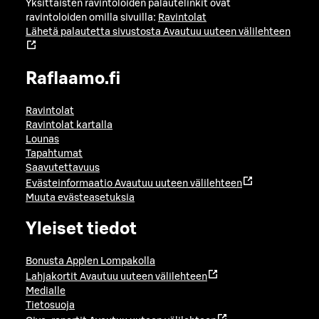
Yksittäisten ravintoloiden palautelinkit ovat
ravintoloiden omilla sivuilla:
Ravintolat
Lähetä palautetta sivustosta
Avautuu uuteen välilehteen
Raflaamo.fi
Ravintolat
Ravintolat kartalla
Lounas
Tapahtumat
Saavutettavuus
Evästeinformaatio
Avautuu uuteen välilehteen
Muuta evästeasetuksia
Yleiset tiedot
Bonusta Applen Lompakolla
Lahjakortit
Avautuu uuteen välilehteen
Medialle
Tietosuoja