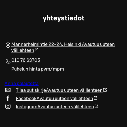
yhteystiedot
Mannerheimintie 22-24
,
Helsinki
Avautuu uuteen
välilehteen
010 76 63705
Puhelun hinta pvm/mpm
Anna palautetta
Tilaa uutiskirje
Avautuu uuteen välilehteen
Facebook
Avautuu uuteen välilehteen
Instagram
Avautuu uuteen välilehteen