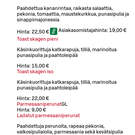
Paahdettua kananrintaa, raikasta salaattia,
pekonia, tomaattia, maustekurkkua, punasipulia ja
sinappimajoneesia
Asiakasomistajahinta:
19,00 €
Hinta:
22,50 €
Toast skagen pieni
Käsinkuorittuja katkarapuja, tilliä, marinoitua
punasipulia ja paahtoleipää
Hinta:
15,00 €
Toast skagen iso
Käsinkuorittuja katkarapuja, tilliä, marinoitua
punasipulia ja paahtoleipää
Hinta:
22,00 €
Parmesaaniperunat
G
L
Hinta:
9,00 €
Ladatut parmesaaniperunat
Paahdettuja perunoita, rapeaa pekonia,
valkosipuliaiolia, parmesaania sekä kevätsipulia