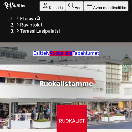
Siirry pääsisältöön
Kirjaudu
Hae
Avaa mobiilivalikko
Etusivu
Ravintolat
Terassi Lasipalatsi
Esittely
Ruokalista
Tapahtumat
Ruokalistamme
RUOKALISTA