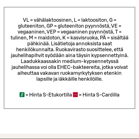
VL = vähälaktoosinen, L = laktoositon, G =
gluteeniton, GP = gluteeniton pyynnöstä, VE =
vegaaninen, VEP = vegaaninen pyynnöstä, T =
tulinen, M = maidoton, K = kasvisruoka, PÄ = sisältää
pähkinää. Lisätietoja annoksista saat
henkilökunnalta.
Ruokavirasto suosittelee, että
jauhelihapihvit syödään aina täysin kypsennettyinä.
Laadukkaassakin medium-kypsennetyssä
jauhelihassa voi olla EHEC-bakteereita, jotka voivat
aiheuttaa vakavan ruokamyrkytyksen etenkin
lapsille ja iäkkäille henkilöille.
=
Hinta S-Etukortilla
=
Hinta S-Cardilla