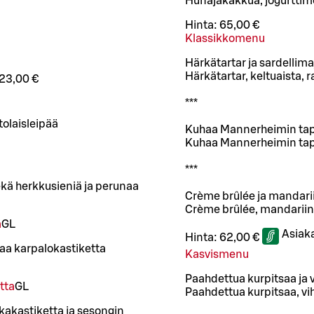
Hunajakakkua, jogurttim
Hinta:
65,00 €
Klassikkomenu
Härkätartar ja sardellimaj
Härkätartar, keltuaista,
23,00 €
***
tolaisleipää
Kuhaa Mannerheimin tap
Kuhaa Mannerheimin tapa
***
kä herkkusieniä ja perunaa
Crème brûlée ja mandarii
Crème brûlée, mandariin
a
G
L
Asiak
Hinta:
62,00 €
maa karpalokastiketta
Kasvismenu
Paahdettua kurpitsaa ja
tta
G
L
Paahdettua kurpitsaa, v
kakastiketta ja sesongin