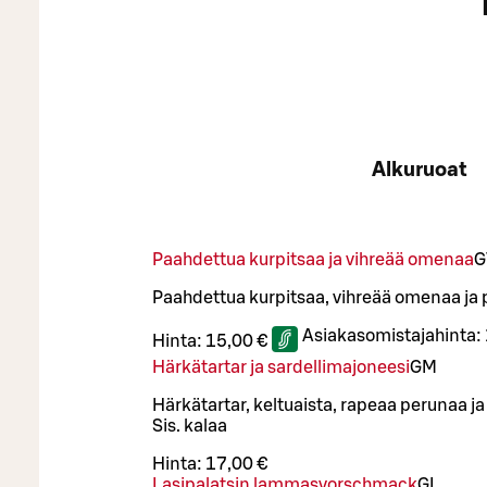
Alkuruoat
Paahdettua kurpitsaa ja vihreää omenaa
G
Paahdettua kurpitsaa, vihreää omenaa j
Asiakasomistajahinta:
Hinta:
15,00 €
Härkätartar ja sardellimajoneesi
G
M
Härkätartar, keltuaista, rapeaa perunaa j
Sis. kalaa
Hinta:
17,00 €
Lasipalatsin lammasvorschmack
G
L