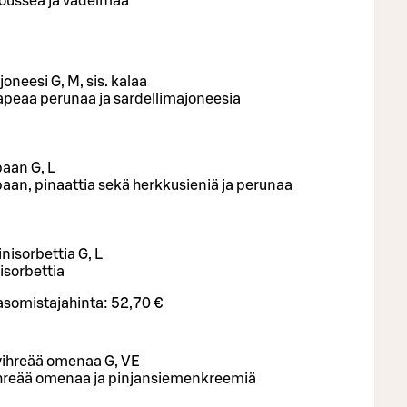
oussea ja vadelmaa
oneesi G, M, sis. kalaa
 rapeaa perunaa ja sardellimajoneesia
aan G, L
an, pinaattia sekä herkkusieniä ja perunaa
nisorbettia G, L
isorbettia
asomistajahinta:
52,70 €
 vihreää omenaa G, VE
ihreää omenaa ja pinjansiemenkreemiä