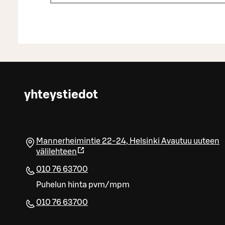
yhteystiedot
Mannerheimintie 22-24
,
Helsinki
Avautuu uuteen
välilehteen
010 76 63700
Puhelun hinta pvm/mpm
010 76 63700​