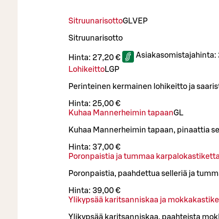
Sitruunarisotto
G
L
VEP
Sitruunarisotto
Asiakasomistajahinta:
Hinta:
27,20 €
Lohikeitto
L
GP
Perinteinen kermainen lohikeitto ja saaris
Hinta:
25,00 €
Kuhaa Mannerheimin tapaan
G
L
Kuhaa Mannerheimin tapaan, pinaattia se
Hinta:
37,00 €
Poronpaistia ja tummaa karpalokastikett
Poronpaistia, paahdettua selleriä ja tum
Hinta:
39,00 €
Ylikypsää karitsanniskaa ja mokkakastike
Ylikypsää karitsanniskaa, paahteista mok