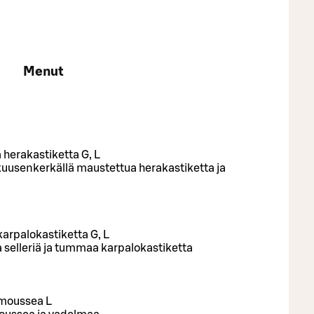
Menut
a herakastiketta G, L
 kuusenkerkällä maustettua herakastiketta ja
arpalokastiketta G, L
 selleriä ja tummaa karpalokastiketta
imoussea L