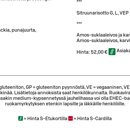
***
Sitruunarisotto G, L, VEP
***
ckia, punajuurta,
Amos-suklaaleivos ja kar
Amos-suklaaleivos, karvi
Asiak
Hinta:
52,00 €
= gluteeniton, GP = gluteeniton pyynnöstä, VE = vegaaninen, VE
kinää. Lisätietoja annoksista saat henkilökunnalta.
Ruokavira
sakin medium-kypsennetyssä jauhelihassa voi olla EHEC-bakt
ruokamyrkytyksen etenkin lapsille ja iäkkäille henkilöille.
=
Hinta S-Etukortilla
=
Hinta S-Cardilla