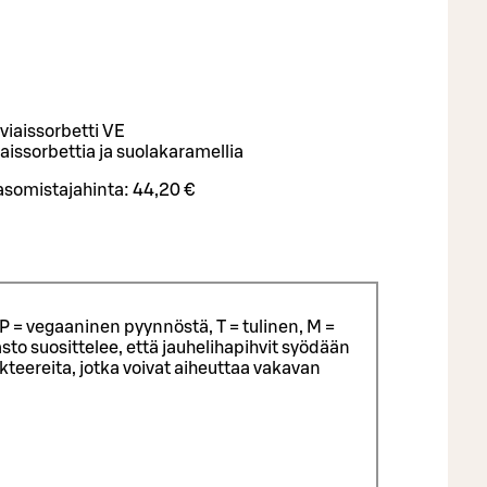
viaissorbetti VE
aissorbettia ja suolakaramellia
asomistajahinta:
44,20 €
P = vegaaninen pyynnöstä, T = tulinen, M =
sto suosittelee, että jauhelihapihvit syödään
eereita, jotka voivat aiheuttaa vakavan