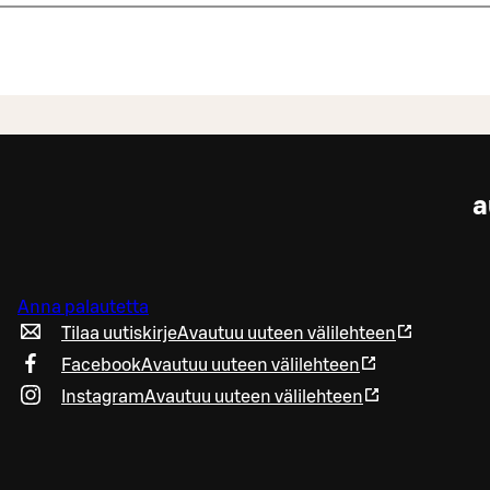
a
Anna palautetta
Tilaa uutiskirje
Avautuu uuteen välilehteen
Facebook
Avautuu uuteen välilehteen
Instagram
Avautuu uuteen välilehteen