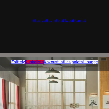
Etusivu
Ravintolat
Tapahtumat
Esittely
Ruokalista
Kokoustilat
Lasipalatsi Lounge