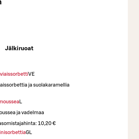
n
Jälkiruoat
viaissorbetti
VE
aissorbettia ja suolakaramellia
imoussea
L
oussea ja vadelmaa
asomistajahinta:
10,20 €
nisorbettia
G
L