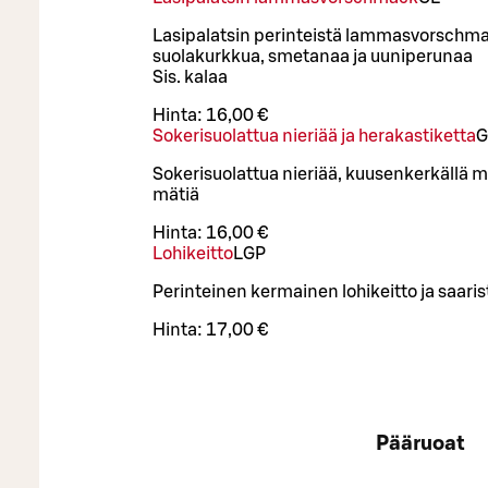
Lasipalatsin perinteistä lammasvorschma
suolakurkkua, smetanaa ja uuniperunaa
Sis. kalaa
Hinta:
16,00 €
Sokerisuolattua nieriää ja herakastiketta
G
Sokerisuolattua nieriää, kuusenkerkällä m
mätiä
Hinta:
16,00 €
Lohikeitto
L
GP
Perinteinen kermainen lohikeitto ja saaris
Hinta:
17,00 €
Pääruoat