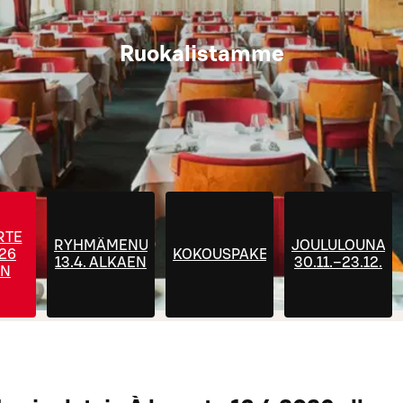
Ruokalistamme
RTE
RYHMÄMENUT
JOULULOUNAS
026
KOKOUSPAKETIT
13.4. ALKAEN
30.11.–23.12.
EN