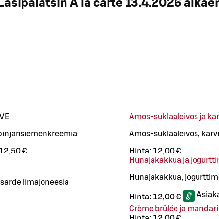
Lasipalatsin À la carte 13.4.2026 alkae
VE
Amos-suklaaleivos ja kar
a pinjansiemenkreemiä
Amos-suklaaleivos, karvi
12,50 €
Hinta:
12,00 €
Hunajakakkua ja jogurtt
Hunajakakkua, jogurttim
a sardellimajoneesia
Asiak
Hinta:
12,00 €
Crème brûlée ja mandarii
Hinta:
12,00 €