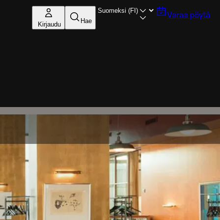
Varaa pöytä
Hae
Kirjaudu