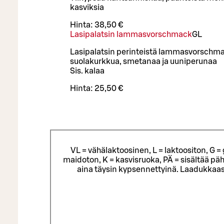
kasviksia
Hinta:
38,50 €
Lasipalatsin lammasvorschmack
G
L
Lasipalatsin perinteistä lammasvorschma
suolakurkkua, smetanaa ja uuniperunaa
Sis. kalaa
Hinta:
25,50 €
VL = vähälaktoosinen, L = laktoositon, G 
maidoton, K = kasvisruoka, PÄ = sisältää päh
aina täysin kypsennettyinä. Laadukkaas