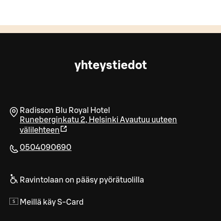
yhteystiedot
Radisson Blu Royal Hotel
Runeberginkatu 2
,
Helsinki
Avautuu uuteen
välilehteen
0504090690
Ravintolaan on pääsy pyörätuolilla
Meillä käy S-Card