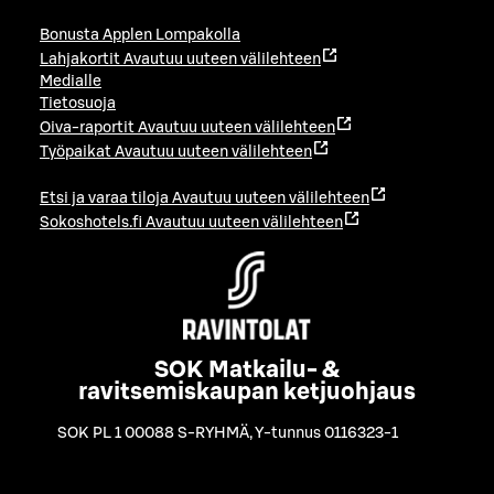
Bonusta Applen Lompakolla
Lahjakortit
Avautuu uuteen välilehteen
Medialle
Tietosuoja
Oiva-raportit
Avautuu uuteen välilehteen
Työpaikat
Avautuu uuteen välilehteen
Etsi ja varaa tiloja
Avautuu uuteen välilehteen
Sokoshotels.fi
Avautuu uuteen välilehteen
SOK Matkailu- &
ravitsemiskaupan ketjuohjaus
SOK PL 1 00088 S-RYHMÄ
,
Y-tunnus 0116323-1