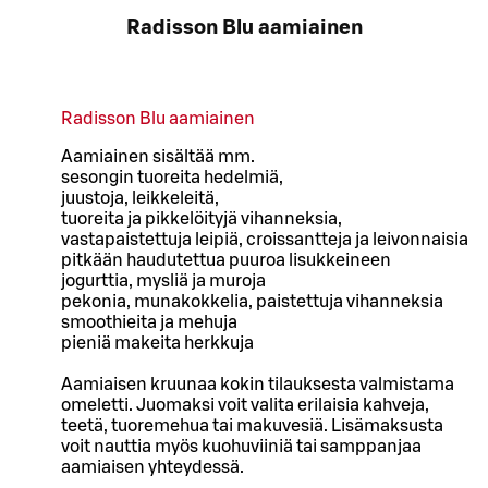
Radisson Blu aamiainen
Radisson Blu aamiainen
Aamiainen sisältää mm.
sesongin tuoreita hedelmiä,
juustoja, leikkeleitä,
tuoreita ja pikkelöityjä vihanneksia,
vastapaistettuja leipiä, croissantteja ja leivonnaisia
pitkään haudutettua puuroa lisukkeineen
jogurttia, mysliä ja muroja
pekonia, munakokkelia, paistettuja vihanneksia
smoothieita ja mehuja
pieniä makeita herkkuja
Aamiaisen kruunaa kokin tilauksesta valmistama
omeletti. Juomaksi voit valita erilaisia kahveja,
teetä, tuoremehua tai makuvesiä. Lisämaksusta
voit nauttia myös kuohuviiniä tai samppanjaa
aamiaisen yhteydessä.