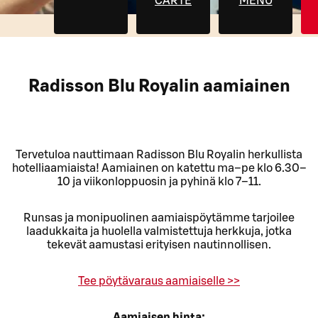
CARTE
MENU
Radisson Blu Royalin aamiainen
Tervetuloa nauttimaan Radisson Blu Royalin herkullista
hotelliaamiaista! Aamiainen on katettu ma–pe klo 6.30–
10 ja viikonloppuosin ja pyhinä klo 7–11.
Runsas ja monipuolinen aamiaispöytämme tarjoilee
laadukkaita ja huolella valmistettuja herkkuja, jotka
tekevät aamustasi erityisen nautinnollisen.
Tee pöytävaraus aamiaiselle >>
Aamiaisen hinta: