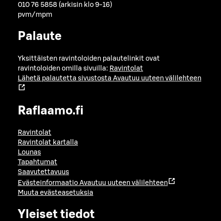
010 76 5858 (arkisin klo 9-16)
pvm/mpm
Palaute
Yksittäisten ravintoloiden palautelinkit ovat
ravintoloiden omilla sivuilla:
Ravintolat
Lähetä palautetta sivustosta
Avautuu uuteen välilehteen
Raflaamo.fi
Ravintolat
Ravintolat kartalla
Lounas
Tapahtumat
Saavutettavuus
Evästeinformaatio
Avautuu uuteen välilehteen
Muuta evästeasetuksia
Yleiset tiedot