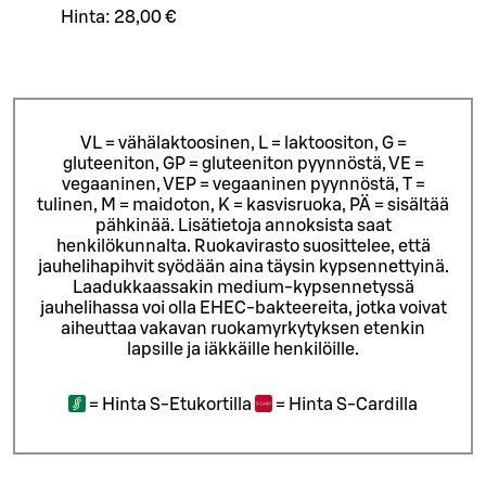
Hinta:
28,00 €
VL = vähälaktoosinen, L = laktoositon, G =
gluteeniton, GP = gluteeniton pyynnöstä, VE =
vegaaninen, VEP = vegaaninen pyynnöstä, T =
tulinen, M = maidoton, K = kasvisruoka, PÄ = sisältää
pähkinää. Lisätietoja annoksista saat
henkilökunnalta.
Ruokavirasto suosittelee, että
jauhelihapihvit syödään aina täysin kypsennettyinä.
Laadukkaassakin medium-kypsennetyssä
jauhelihassa voi olla EHEC-bakteereita, jotka voivat
aiheuttaa vakavan ruokamyrkytyksen etenkin
lapsille ja iäkkäille henkilöille.
=
Hinta S-Etukortilla
=
Hinta S-Cardilla