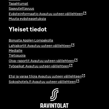
Tapahtumat
Saavutettavuus
Evästeinformaatio
Avautuu uuteen välilehteen
Muuta evästeasetuksia
Yleiset tiedot
Bonusta Applen Lompakolla
Lahjakortit
Avautuu uuteen välilehteen
Medialle
Tietosuoja
Oiva-raportit
Avautuu uuteen välilehteen
Työpaikat
Avautuu uuteen välilehteen
Etsi ja varaa tiloja
Avautuu uuteen välilehteen
Sokoshotels.fi
Avautuu uuteen välilehteen