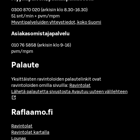
0300 870 020 (arkisin klo 8.30-16.30)
51 snt/min + pvm/mpm
Myyntipalveluiden yhteystiedot, koko Suomi
Asiakasomistajapalvelu
010 76 5858 (arkisin klo 9-16)
pvm/mpm
Palaute
Yksittäisten ravintoloiden palautelinkit ovat
ravintoloiden omilla sivuilla:
Ravintolat
Lähetä palautetta sivustosta
Avautuu uuteen välilehteen
Raflaamo.fi
Ravintolat
Ravintolat kartalla
Lounas