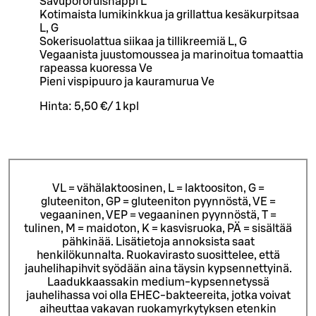
Savupororuisnappi L
Kotimaista lumikinkkua ja grillattua kesäkurpitsaa
L, G
Sokerisuolattua siikaa ja tillikreemiä L, G
Vegaanista juustomoussea ja marinoitua tomaattia
rapeassa kuoressa Ve
Pieni vispipuuro ja kauramurua Ve
Hinta:
5,50 €
/
1 kpl
VL = vähälaktoosinen, L = laktoositon, G =
gluteeniton, GP = gluteeniton pyynnöstä, VE =
vegaaninen, VEP = vegaaninen pyynnöstä, T =
tulinen, M = maidoton, K = kasvisruoka, PÄ = sisältää
pähkinää. Lisätietoja annoksista saat
henkilökunnalta.
Ruokavirasto suosittelee, että
jauhelihapihvit syödään aina täysin kypsennettyinä.
Laadukkaassakin medium-kypsennetyssä
jauhelihassa voi olla EHEC-bakteereita, jotka voivat
aiheuttaa vakavan ruokamyrkytyksen etenkin