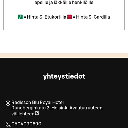
lapsille ja iäkkäille henkilöille.
=
Hinta S-Etukortilla
=
Hinta S-Cardilla
yhteystiedot
Radisson Blu Royal Hotel
Runeberginkatu 2
,
Helsinki
Avautuu uuteen
välilehteen
0504090690