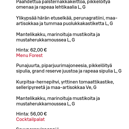
Paahdettua palsternakkakeittoa, pikkelöityä
omenaa ja rapeaa lehtikaalia L, G
Ylikypsää härän etuselkää, perunagratiini, maa-
artisokkaa ja tummaa puolukkakastiketta L, G
Mantelikakku, marinoituja mustikoita ja
mustaherukkamoussea L, G
Hinta:
62,00 €
Menu Forest
Punajuurta, piparjuurimajoneesia, pikkelöityä
sipulia, grand reserve juustoa ja rapeaa sipulia L, G
Kurpitsa-hernepihvi, yrttinen tomaattikastike,
selleripyreetä ja maa-artisokkaa Ve, G
Mantelikakku, marinoituja mustikoita ja
mustaherukkamoussea L, G
Hinta:
56,00 €
Cocktailpalat