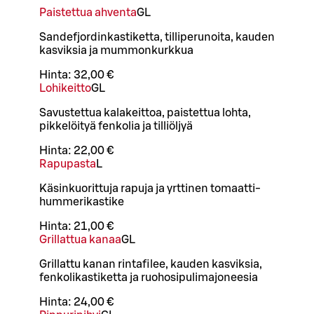
Paistettua ahventa
G
L
Sandefjordinkastiketta, tilliperunoita, kauden
kasviksia ja mummonkurkkua
Hinta:
32,00 €
Lohikeitto
G
L
Savustettua kalakeittoa, paistettua lohta,
pikkelöityä fenkolia ja tilliöljyä
Hinta:
22,00 €
Rapupasta
L
Käsinkuorittuja rapuja ja yrttinen tomaatti-
hummerikastike
Hinta:
21,00 €
Grillattua kanaa
G
L
Grillattu kanan rintafilee, kauden kasviksia,
fenkolikastiketta ja ruohosipulimajoneesia
Hinta:
24,00 €