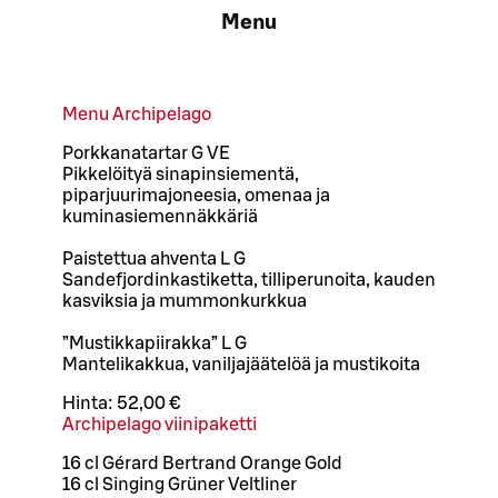
Menu
Menu Archipelago
Porkkanatartar G VE
Pikkelöityä sinapinsiementä,
piparjuurimajoneesia, omenaa ja
kuminasiemennäkkäriä
Paistettua ahventa L G
Sandefjordinkastiketta, tilliperunoita, kauden
kasviksia ja mummonkurkkua
”Mustikkapiirakka” L G
Mantelikakkua, vaniljajäätelöä ja mustikoita
Hinta:
52,00 €
Archipelago viinipaketti
16 cl Gérard Bertrand Orange Gold
16 cl Singing Grüner Veltliner