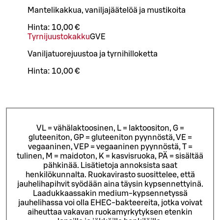
Mantelikakkua, vaniljajäätelöä ja mustikoita
Hinta:
10,00 €
Tyrnijuustokakku
G
VE
Vaniljatuorejuustoa ja tyrnihilloketta
Hinta:
10,00 €
VL = vähälaktoosinen, L = laktoositon, G =
gluteeniton, GP = gluteeniton pyynnöstä, VE =
vegaaninen, VEP = vegaaninen pyynnöstä, T =
tulinen, M = maidoton, K = kasvisruoka, PÄ = sisältää
pähkinää. Lisätietoja annoksista saat
henkilökunnalta.
Ruokavirasto suosittelee, että
jauhelihapihvit syödään aina täysin kypsennettyinä.
Laadukkaassakin medium-kypsennetyssä
jauhelihassa voi olla EHEC-bakteereita, jotka voivat
aiheuttaa vakavan ruokamyrkytyksen etenkin