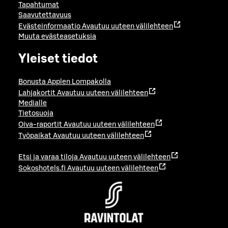
Tapahtumat
Saavutettavuus
Evästeinformaatio
Avautuu uuteen välilehteen
Muuta evästeasetuksia
Yleiset tiedot
Bonusta Applen Lompakolla
Lahjakortit
Avautuu uuteen välilehteen
Medialle
Tietosuoja
Oiva-raportit
Avautuu uuteen välilehteen
Työpaikat
Avautuu uuteen välilehteen
Etsi ja varaa tiloja
Avautuu uuteen välilehteen
Sokoshotels.fi
Avautuu uuteen välilehteen