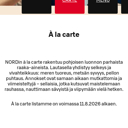
CARTE
MENU
À la carte
NORDin à la carte rakentuu pohjoisen luonnon parhaista
raaka-aineista. Lautasella yhdistyy selkeys ja
vivahteikkuus: meren tuoreus, metsän syvyys, pellon
puhtaus. Annokset ovat samaan aikaan mutkattomia ja
viimeisteltyjä – sellaisia, jotka kutsuvat maistelemaan
rauhassa, nauttimaan sävyistä ja viipymään vielä hetken.
À la carte listamme on voimassa 11.8.2026 alkaen.