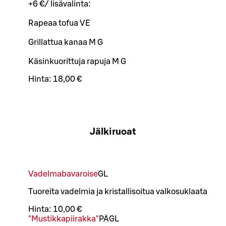
+6 €/ lisävalinta:
Rapeaa tofua VE
Grillattua kanaa M G
Käsinkuorittuja rapuja M G
Hinta:
18,00 €
Jälkiruoat
Vadelmabavaroise
G
L
Tuoreita vadelmia ja kristallisoitua valkosuklaata
Hinta:
10,00 €
"Mustikkapiirakka"
PÄ
G
L