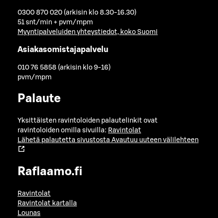
0300 870 020 (arkisin klo 8.30-16.30)
51 snt/min + pvm/mpm
Myyntipalveluiden yhteystiedot, koko Suomi
Asiakasomistajapalvelu
010 76 5858 (arkisin klo 9-16)
pvm/mpm
Palaute
Yksittäisten ravintoloiden palautelinkit ovat
ravintoloiden omilla sivuilla:
Ravintolat
Lähetä palautetta sivustosta
Avautuu uuteen välilehteen
Raflaamo.fi
Ravintolat
Ravintolat kartalla
Lounas