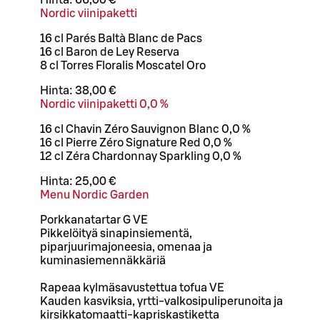
Hinta:
66,00 €
Nordic viinipaketti
16 cl Parés Baltà Blanc de Pacs
16 cl Baron de Ley Reserva
8 cl Torres Floralis Moscatel Oro
Hinta:
38,00 €
Nordic viinipaketti 0,0 %
16 cl Chavin Zéro Sauvignon Blanc 0,0 %
16 cl Pierre Zéro Signature Red 0,0 %
12 cl Zéra Chardonnay Sparkling 0,0 %
Hinta:
25,00 €
Menu Nordic Garden
Porkkanatartar G VE
Pikkelöityä sinapinsiementä,
piparjuurimajoneesia, omenaa ja
kuminasiemennäkkäriä
Rapeaa kylmäsavustettua tofua VE
Kauden kasviksia, yrtti-valkosipuliperunoita ja
kirsikkatomaatti-kapriskastiketta