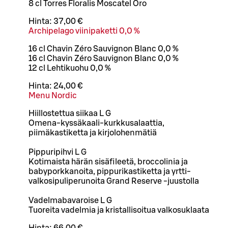
8 cl Torres Floralis Moscatel Oro
Hinta:
37,00 €
Archipelago viinipaketti 0,0 %
16 cl Chavin Zéro Sauvignon Blanc 0,0 %
16 cl Chavin Zéro Sauvignon Blanc 0,0 %
12 cl Lehtikuohu 0,0 %
Hinta:
24,00 €
Menu Nordic
Hiillostettua siikaa L G
Omena-kyssäkaali-kurkkusalaattia,
piimäkastiketta ja kirjolohenmätiä
Pippuripihvi L G
Kotimaista härän sisäfileetä, broccolinia ja
babyporkkanoita, pippurikastiketta ja yrtti-
valkosipuliperunoita Grand Reserve -juustolla
Vadelmabavaroise L G
Tuoreita vadelmia ja kristallisoitua valkosuklaata