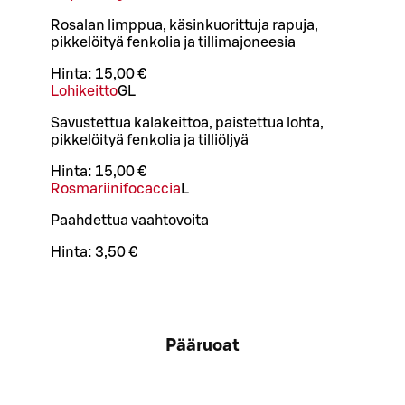
Rosalan limppua, käsinkuorittuja rapuja,
pikkelöityä fenkolia ja tillimajoneesia
Hinta:
15,00 €
Lohikeitto
G
L
Savustettua kalakeittoa, paistettua lohta,
pikkelöityä fenkolia ja tilliöljyä
Hinta:
15,00 €
Rosmariinifocaccia
L
Paahdettua vaahtovoita
Hinta:
3,50 €
Pääruoat