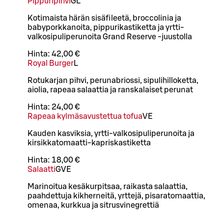
Pippuripihvi
G
L
Kotimaista härän sisäfileetä, broccolinia ja
babyporkkanoita, pippurikastiketta ja yrtti-
valkosipuliperunoita Grand Reserve -juustolla
Hinta:
42,00 €
Royal Burger
L
Rotukarjan pihvi, perunabriossi, sipulihilloketta,
aiolia, rapeaa salaattia ja ranskalaiset perunat
Hinta:
24,00 €
Rapeaa kylmäsavustettua tofua
VE
Kauden kasviksia, yrtti-valkosipuliperunoita ja
kirsikkatomaatti-kapriskastiketta
Hinta:
18,00 €
Salaatti
G
VE
Marinoitua kesäkurpitsaa, raikasta salaattia,
paahdettuja kikherneitä, yrttejä, pisaratomaattia,
omenaa, kurkkua ja sitrusvinegrettiä