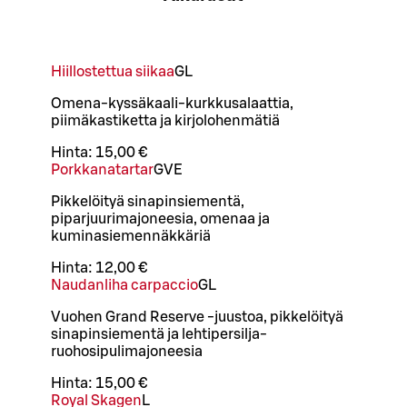
Hiillostettua siikaa
G
L
Omena-kyssäkaali-kurkkusalaattia,
piimäkastiketta ja kirjolohenmätiä
Hinta:
15,00 €
Porkkanatartar
G
VE
Pikkelöityä sinapinsiementä,
piparjuurimajoneesia, omenaa ja
kuminasiemennäkkäriä
Hinta:
12,00 €
Naudanliha carpaccio
G
L
Vuohen Grand Reserve -juustoa, pikkelöityä
sinapinsiementä ja lehtipersilja-
ruohosipulimajoneesia
Hinta:
15,00 €
Royal Skagen
L