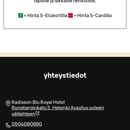
lapsille ja iäkkäille henkilöille.
=
Hinta S-Etukortilla
=
Hinta S-Cardilla
yhteystiedot
Radisson Blu Royal Hotel
Runeberginkatu 2
,
Helsinki
Avautuu uuteen
välilehteen
0504090690