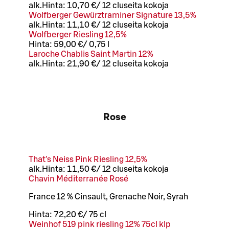
alk.
Hinta:
10,70 €
/
12 cl
useita kokoja
Wolfberger Gewürztraminer Signature 13,5%
alk.
Hinta:
11,10 €
/
12 cl
useita kokoja
Wolfberger Riesling 12,5%
Hinta:
59,00 €
/
0,75 l
Laroche Chablis Saint Martin 12%
alk.
Hinta:
21,90 €
/
12 cl
useita kokoja
Rose
That's Neiss Pink Riesling 12,5%
alk.
Hinta:
11,50 €
/
12 cl
useita kokoja
Chavin Méditerranée Rosé
France 12 % Cinsault, Grenache Noir, Syrah
Hinta:
72,20 €
/
75 cl
Weinhof 519 pink riesling 12% 75cl klp