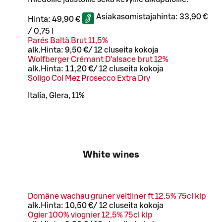
Asiakasomistajahinta:
33,90 €
Hinta:
49,90 €
/
0,75 l
Parés Baltà Brut 11,5%
alk.
Hinta:
9,50 €
/
12 cl
useita kokoja
Wolfberger Crémant D’alsace brut 12%
alk.
Hinta:
11,20 €
/
12 cl
useita kokoja
Soligo Col Mez Prosecco Extra Dry
Italia, Glera, 11%
White wines
Domäne wachau gruner veltliner ft 12.5% 75cl klp
alk.
Hinta:
10,50 €
/
12 cl
useita kokoja
Ogier 100% viognier 12,5% 75cl klp