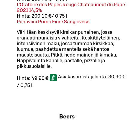
L’Oratoire des Papes Rouge Châteauneuf du Pape
2021 14,5%
Hinta:
200,10 €
/
0,75 l
Punaviini Primo Fiore Sangiovese
Väriltään keskisyvä kirsikanpunainen, jossa
granaatinpunaisia vivahteita. Keskitäyteläinen,
intensiivinen maku, jossa tummaa kirsikkaa,
luumua, paahdettua mantelia sekä hentoa
mausteisuutta. Pitkä, hedelmäinen jälkimaku.
Nappivalinta kanalle, pastalle, pizzalle ja
pikkusuolaisille.
Asiakasomistajahinta:
30,90 €
Hinta:
49,90 €
/
0,75 l
Beers