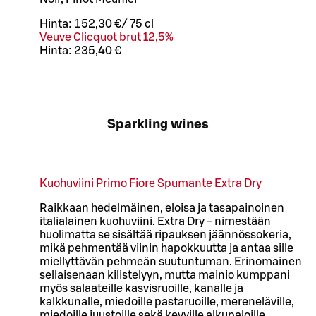
Hinta:
152,30 €
/
75 cl
Veuve Clicquot brut 12,5%
Hinta:
235,40 €
Sparkling wines
Kuohuviini Primo Fiore Spumante Extra Dry
Raikkaan hedelmäinen, eloisa ja tasapainoinen
italialainen kuohuviini. Extra Dry - nimestään
huolimatta se sisältää ripauksen jäännössokeria,
mikä pehmentää viinin hapokkuutta ja antaa sille
miellyttävän pehmeän suutuntuman. Erinomainen
sellaisenaan kilistelyyn, mutta mainio kumppani
myös salaateille kasvisruoille, kanalle ja
kalkkunalle, miedoille pastaruoille, mereneläville,
miedoille juustoille sekä kevyille alkupaloille.