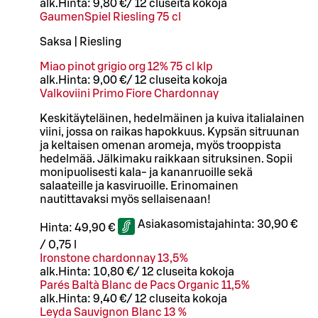
alk.
Hinta:
9,80 €
/
12 cl
useita kokoja
GaumenSpiel Riesling 75 cl
Saksa | Riesling
Miao pinot grigio org 12% 75 cl klp
alk.
Hinta:
9,00 €
/
12 cl
useita kokoja
Valkoviini Primo Fiore Chardonnay
Keskitäyteläinen, hedelmäinen ja kuiva italialainen
viini, jossa on raikas hapokkuus. Kypsän sitruunan
ja keltaisen omenan aromeja, myös trooppista
hedelmää. Jälkimaku raikkaan sitruksinen. Sopii
monipuolisesti kala- ja kananruoille sekä
salaateille ja kasviruoille. Erinomainen
nautittavaksi myös sellaisenaan!
Asiakasomistajahinta:
30,90 €
Hinta:
49,90 €
/
0,75 l
Ironstone chardonnay 13,5%
alk.
Hinta:
10,80 €
/
12 cl
useita kokoja
Parés Baltà Blanc de Pacs Organic 11,5%
alk.
Hinta:
9,40 €
/
12 cl
useita kokoja
Leyda Sauvignon Blanc 13 %