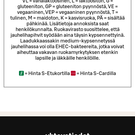
VL = vähälaktoosinen, L = laktoositon, G =
gluteeniton, GP = gluteeniton pyynnöstä, VE =
vegaaninen, VEP = vegaaninen pyynnöstä, T =
tulinen, M = maidoton, K = kasvisruoka, PÄ = sisältää
pähkinää. Lisätietoja annoksista saat
henkilökunnalta.
Ruokavirasto suosittelee, että
jauhelihapihvit syödään aina täysin kypsennettyinä.
Laadukkaassakin medium-kypsennetyssä
jauhelihassa voi olla EHEC-bakteereita, jotka voivat
aiheuttaa vakavan ruokamyrkytyksen etenkin
lapsille ja iäkkäille henkilöille.
=
Hinta S-Etukortilla
=
Hinta S-Cardilla