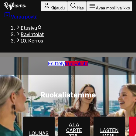
Siirry pääsisältöön
Kirjaudu
Hae
Avaa mobiilivalikko
Varaa pöytä
Etusivu
Ravintolat
10. Kerros
Esittely
Ruokalista
Ruokalistamme
À LA
CARTE
LASTEN
LOUNAS