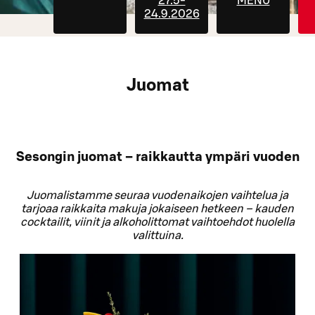
27.5-
MENU
24.9.2026
Juomat
Sesongin juomat – raikkautta ympäri vuoden
Juomalistamme seuraa vuodenaikojen vaihtelua ja
tarjoaa raikkaita makuja jokaiseen hetkeen – kauden
cocktailit, viinit ja alkoholittomat vaihtoehdot huolella
valittuina.