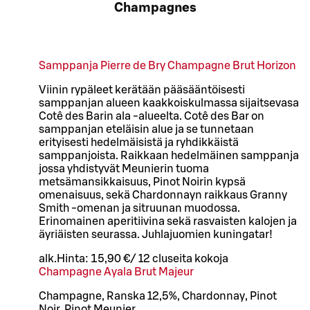
Champagnes
Samppanja Pierre de Bry Champagne Brut Horizon
Viinin rypäleet kerätään pääsääntöisesti
samppanjan alueen kaakkoiskulmassa sijaitsevasa
Cotê des Barin ala -alueelta. Cotê des Bar on
samppanjan eteläisin alue ja se tunnetaan
erityisesti hedelmäisistä ja ryhdikkäistä
samppanjoista. Raikkaan hedelmäinen samppanja
jossa yhdistyvät Meunierin tuoma
metsämansikkaisuus, Pinot Noirin kypsä
omenaisuus, sekä Chardonnayn raikkaus Granny
Smith -omenan ja sitruunan muodossa.
Erinomainen aperitiivina sekä rasvaisten kalojen ja
äyriäisten seurassa. Juhlajuomien kuningatar!
alk.
Hinta:
15,90 €
/
12 cl
useita kokoja
Champagne Ayala Brut Majeur
Champagne, Ranska 12,5%, Chardonnay, Pinot
Noir, Pinot Meunier