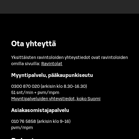
Ota yhteyttä
Yksittäisten ravintoloiden yhteystiedot ovat ravintoloiden
omilla sivuilla:
Ravintolat
Myyntipalvelu, pääkaupunkiseutu
0300 870 020 (arkisin klo 8.30-16.30)
51 snt/min + pvm/mpm
Myyntipalveluiden yhteystiedot, koko Suomi
Asiakasomistajapalvelu
010 76 5858 (arkisin klo 9-16)
pvm/mpm