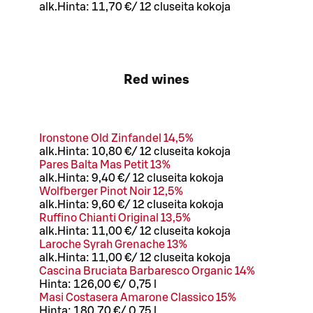
alk.
Hinta:
11,70 €
/
12 cl
useita kokoja
Red wines
Ironstone Old Zinfandel 14,5%
alk.
Hinta:
10,80 €
/
12 cl
useita kokoja
Pares Balta Mas Petit 13%
alk.
Hinta:
9,40 €
/
12 cl
useita kokoja
Wolfberger Pinot Noir 12,5%
alk.
Hinta:
9,60 €
/
12 cl
useita kokoja
Ruffino Chianti Original 13,5%
alk.
Hinta:
11,00 €
/
12 cl
useita kokoja
Laroche Syrah Grenache 13%
alk.
Hinta:
11,00 €
/
12 cl
useita kokoja
Cascina Bruciata Barbaresco Organic 14%
Hinta:
126,00 €
/
0,75 l
Masi Costasera Amarone Classico 15%
Hinta:
180,70 €
/
0,75 l