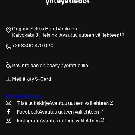
yhteystiedot
Original Sokos Hotel Vaakuna
Kaivokatu 3
,
Helsinki
Avautuu uuteen välilehteen
+358300 870 020
Ravintolaan on pääsy pyörätuolilla
Meillä käy S-Card
Anna palautetta
Tilaa uutiskirje
Avautuu uuteen välilehteen
Facebook
Avautuu uuteen välilehteen
Instagram
Avautuu uuteen välilehteen