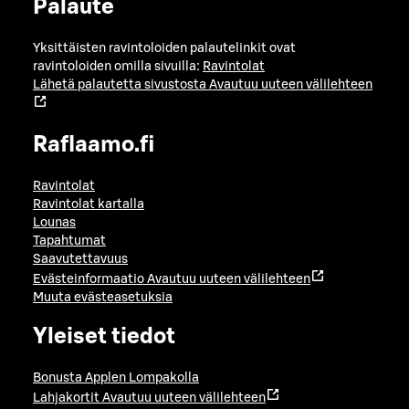
Palaute
Yksittäisten ravintoloiden palautelinkit ovat
ravintoloiden omilla sivuilla:
Ravintolat
Lähetä palautetta sivustosta
Avautuu uuteen välilehteen
Raflaamo.fi
Ravintolat
Ravintolat kartalla
Lounas
Tapahtumat
Saavutettavuus
Evästeinformaatio
Avautuu uuteen välilehteen
Muuta evästeasetuksia
Yleiset tiedot
Bonusta Applen Lompakolla
Lahjakortit
Avautuu uuteen välilehteen