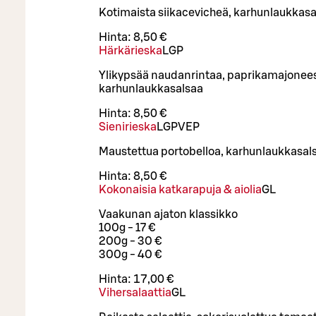
Kotimaista siikacevicheä, karhunlaukkasal
Hinta:
8,50 €
Härkärieska
L
GP
Ylikypsää naudanrintaa, paprikamajoneesia
karhunlaukkasalsaa
Hinta:
8,50 €
Sienirieska
L
GP
VEP
Maustettua portobelloa, karhunlaukkasals
Hinta:
8,50 €
Kokonaisia katkarapuja & aiolia
G
L
Vaakunan ajaton klassikko
100g - 17 €
200g - 30 €
300g - 40 €
Hinta:
17,00 €
Vihersalaattia
G
L