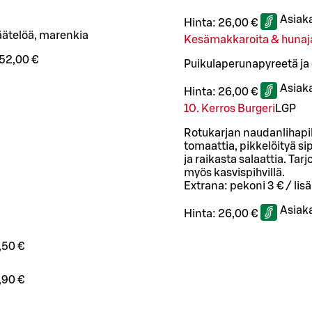
Asiak
Hinta:
26,00 €
äätelöä, marenkia
Kesämakkaroita & hunaj
52,00 €
Puikulaperunapyreetä ja 
Asiak
Hinta:
26,00 €
10. Kerros Burgeri
L
GP
Rotukarjan naudanlihapi
tomaattia, pikkelöityä sip
ja raikasta salaattia. Ta
myös kasvispihvillä.
Extrana: pekoni 3 € / lis
Asiak
Hinta:
26,00 €
,50 €
,90 €