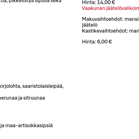
ia, pikkelöityä sipulia sekä
Hinta:
14,00 €
Vaakunan jäätelövalikoi
Makuvaihtoehdot: mansikk
jäätelö
Kastikevaihtoehdot: mans
Hinta:
6,00 €
irjolohta, saaristolaisleipää,
perunaa ja sitruunaa
ja maa-artisokkasipsiä