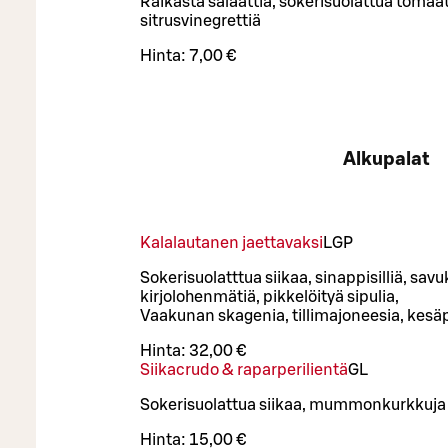
Raikasta salaattia, sokerisuolattua tomaatt
sitrusvinegrettiä
Hinta:
7,00 €
Alkupalat
Kalalautanen jaettavaksi
L
GP
Sokerisuolatttua siikaa, sinappisilliä, savuk
kirjolohenmätiä, pikkelöityä sipulia,
Vaakunan skagenia, tillimajoneesia, kesä
Hinta:
32,00 €
Siikacrudo & raparperilientä
G
L
Sokerisuolattua siikaa, mummonkurkkuja 
Hinta:
15,00 €