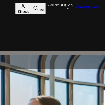
Varaa pöytä
Hae
Kirjaudu