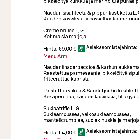
pikkelöityä kurkkua ja marinoitua punasip
Naudan sisäfileetä & pippurikastiketta L, 
Kauden kasviksia ja hasselbackanperunoi
Crème brûlée L, G
Kotimaisia marjoja
Asiakasomistajahinta:
Hinta:
69,00 €
Menu Armi
Naudanlihacarpaccioa & karhunlaukkamaj
Raastettua parmesaania, pikkelöityä sipul
friteerattua kaprista
Paistettua siikaa & Sandefjordin kastikett
Kesäperunaa, kauden kasviksia, tilliöljyä 
Suklaatrifle L, G
Suklaamoussea, valkosuklaamoussea,
mantelicrumblea, suolakinuskia ja marjoj
Asiakasomistajahinta:
Hinta:
64,00 €