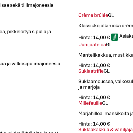
saa sekä tillimajoneesia
Crème brûlée
G
L
Klassikkojälkiruoka crèm
, pikkelöityä sipulia ja
Asiak
Hinta:
14,00 €
Uunijäätelöä
G
L
Mantelikakkua, mustikkap
aa ja valkosipulimajoneesia
Hinta:
14,00 €
Suklaatrifle
G
L
Suklaamoussea, valkosu
ja marjoja
Hinta:
14,00 €
Millefeuille
G
L
Marjahilloa, mansikoita j
Hinta:
14,00 €
Suklaakakkua & vaniljajä