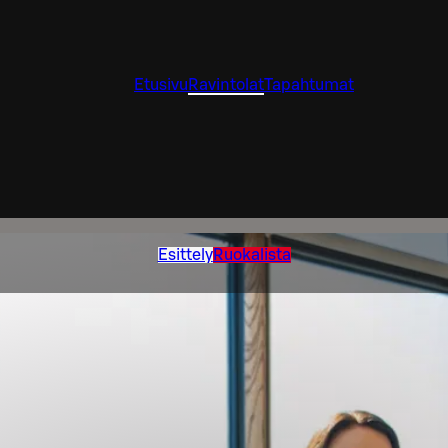
Etusivu
Ravintolat
Tapahtumat
Esittely
Ruokalista