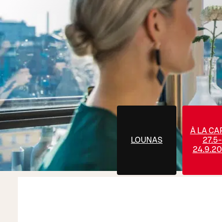
À LA CA
LOUNAS
27.5-
24.9.2