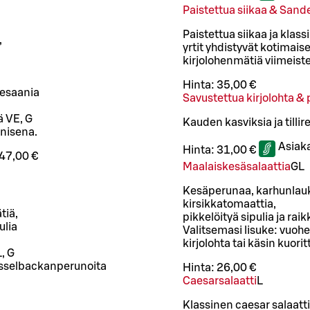
Paistettua siikaa & Sande
Paistettua siikaa ja klass
,
yrtit yhdistyvät kotimais
kirjolohenmätiä viimeistell
Hinta:
35,00 €
mesaania
Savustettua kirjolohta & 
ä VE, G
Kauden kasviksia ja till
nisena.
Asiak
Hinta:
31,00 €
47,00 €
Maalaiskesäsalaattia
G
L
Kesäperunaa, karhunlauk
kirsikkatomaattia,
tiä,
pikkelöityä sipulia ja raik
ulia
Valitsemasi lisuke: vuohen
kirjolohta tai käsin kuori
, G
hasselbackanperunoita
Hinta:
26,00 €
Caesarsalaatti
L
Klassinen caesar salaatti