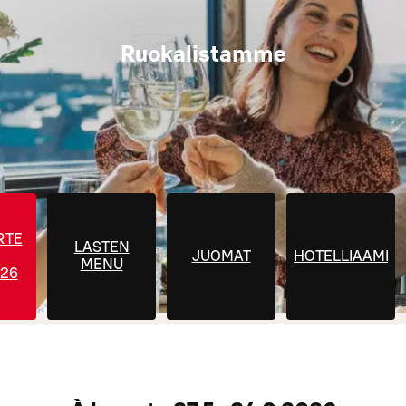
Ruokalistamme
RTE
LASTEN
JUOMAT
HOTELLIAAMIA
MENU
026