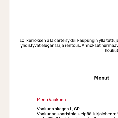
10. kerroksen à la carte sykkii kaupungin yllä tut
yhdistyvät eleganssi ja rentous. Annokset hurmaav
houkutt
Menut
Menu Vaakuna
Vaakuna skagen L, GP
Vaakunan saaristolaisleipää, kirjolohenmä