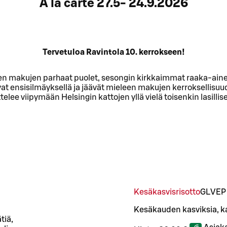
À la carte 27.5- 24.9.2026
Tervetuloa Ravintola 10. kerrokseen!
tujen makujen parhaat puolet, sesongin kirkkaimmat raaka-ainee
at ensisilmäyksellä ja jäävät mieleen makujen kerroksellisuud
elee viipymään Helsingin kattojen yllä vielä toisenkin lasillis
Kesäkasvisrisotto
G
L
VEP
Kesäkauden kasviksia, k
tiä,