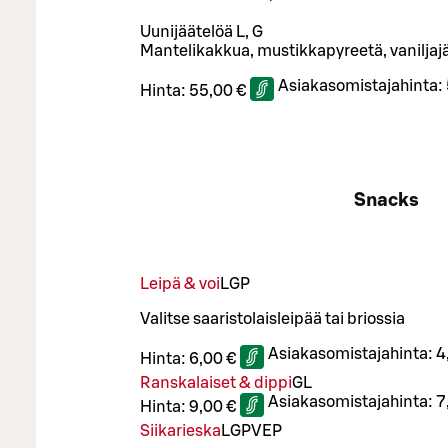
Uunijäätelöä L, G
Mantelikakkua, mustikkapyreetä, vaniljaj
Asiakasomistajahinta:
Hinta:
55,00 €
Snacks
Leipä & voi
L
GP
Valitse saaristolaisleipää tai briossia
Asiakasomistajahinta:
4
Hinta:
6,00 €
Ranskalaiset & dippi
G
L
Asiakasomistajahinta:
7
Hinta:
9,00 €
Siikarieska
L
GP
VEP