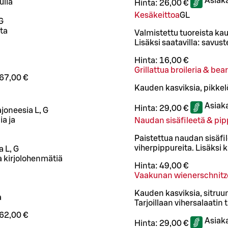
Asiak
ulia
Hinta:
26,00 €
Kesäkeittoa
G
L
G
ta
Valmistettu tuoreista ka
Lisäksi saatavilla: savust
Hinta:
16,00 €
Grillattua broileria & be
67,00 €
Kauden kasviksia, pikkel
Asiak
Hinta:
29,00 €
oneesia L, G
ia ja
Naudan sisäfileetä & pip
Paistettua naudan sisäfil
viherpippureita. Lisäksi
a L, G
ja kirjolohenmätiä
Hinta:
49,00 €
Vaakunan wienerschnitzel
Kauden kasviksia, sitruu
a
Tarjoillaan vihersalaatin
62,00 €
Asiak
Hinta:
29,00 €