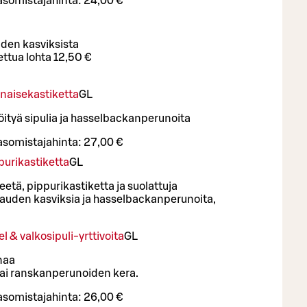
asomistajahinta:
24,00 €
uden kasviksista
ettua lohta 12,50 €
arnaisekastiketta
G
L
öityä sipulia ja hasselbackanperunoita
asomistajahinta:
27,00 €
purikastiketta
G
L
eetä, pippurikastiketta ja suolattuja
 kauden kasviksia ja hasselbackanperunoita,
 & valkosipuli-yrttivoita
G
L
naa
 tai ranskanperunoiden kera.
asomistajahinta:
26,00 €