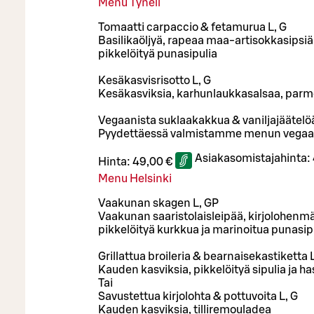
Menu Tynell
Tomaatti carpaccio & fetamurua L, G
Basilikaöljyä, rapeaa maa-artisokkasipsiä
pikkelöityä punasipulia
Kesäkasvisrisotto L, G
Kesäkasviksia, karhunlaukkasalsaa, par
Vegaanista suklaakakkua & vaniljajäätelö
Pyydettäessä valmistamme menun vegaa
Asiakasomistajahinta:
Hinta:
49,00 €
Menu Helsinki
Vaakunan skagen L, GP
Vaakunan saaristolaisleipää, kirjolohenmä
pikkelöityä kurkkua ja marinoitua punasip
Grillattua broileria & bearnaisekastiketta L
Kauden kasviksia, pikkelöityä sipulia ja 
Tai
Savustettua kirjolohta & pottuvoita L, G
Kauden kasviksia, tilliremouladea