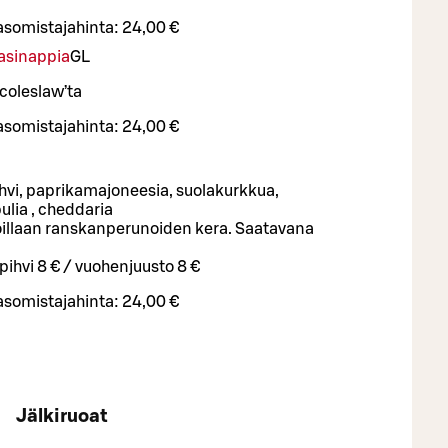
asomistajahinta:
24,00 €
asinappia
G
L
coleslaw’ta
asomistajahinta:
24,00 €
hvi, paprikamajoneesia, suolakurkkua,
ulia , cheddaria
rjoillaan ranskanperunoiden kera. Saatavana
äpihvi 8 € / vuohenjuusto 8 €
asomistajahinta:
24,00 €
Jälkiruoat