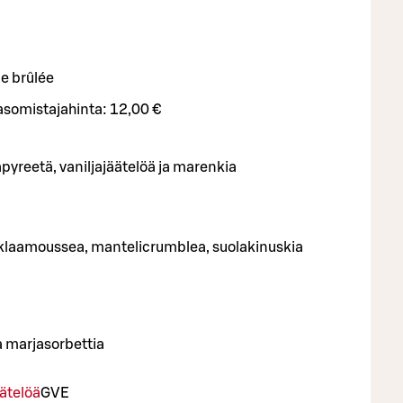
e brûlée
asomistajahinta:
12,00 €
yreetä, vaniljajäätelöä ja marenkia
klaamoussea, mantelicrumblea, suolakinuskia
a marjasorbettia
ätelöä
G
VE