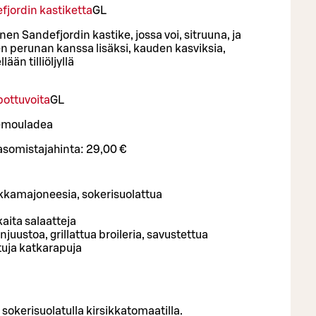
fjordin kastiketta
G
L
inen Sandefjordin kastike, jossa voi, sitruuna, ja
en perunan kanssa lisäksi, kauden kasviksia,
ään tilliöljyllä
pottuvoita
G
L
iremouladea
asomistajahinta:
29,00 €
kamajoneesia, sokerisuolattua
kaita salaatteja
juustoa, grillattua broileria, savustettua
ttuja katkarapuja
 sokerisuolatulla kirsikkatomaatilla.