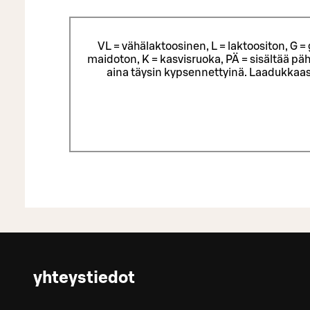
VL = vähälaktoosinen, L = laktoositon, G 
maidoton, K = kasvisruoka, PÄ = sisältää päh
aina täysin kypsennettyinä. Laadukkaas
yhteystiedot