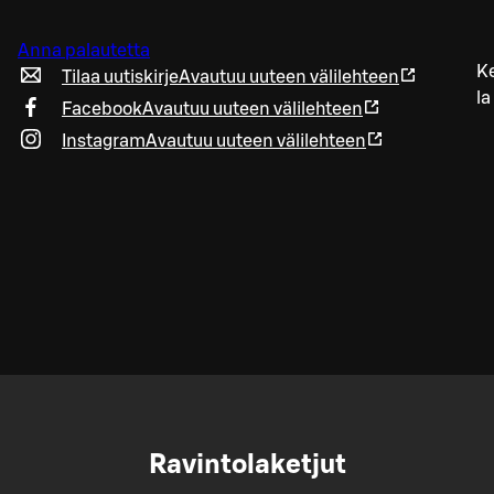
Anna palautetta
K
Tilaa uutiskirje
Avautuu uuteen välilehteen
l
Facebook
Avautuu uuteen välilehteen
Instagram
Avautuu uuteen välilehteen
Ravintolaketjut