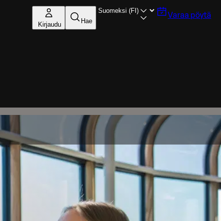
Varaa pöytä
Hae
Kirjaudu