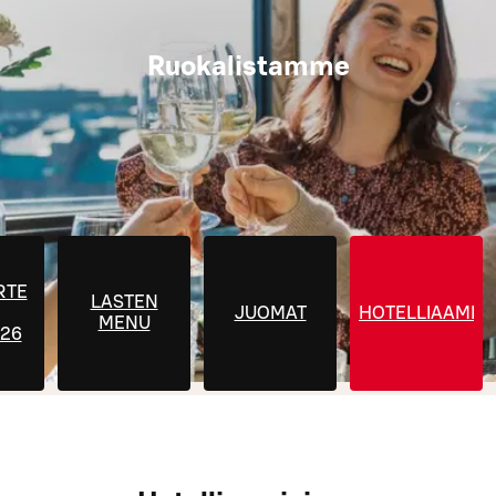
Ruokalistamme
RTE
LASTEN
JUOMAT
HOTELLIAAMIA
MENU
026