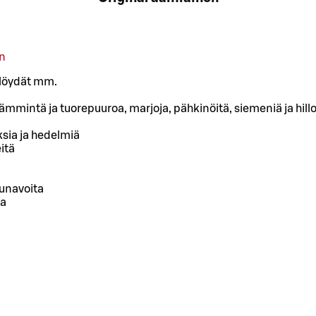
en
löydät mm.
lämmintä ja tuorepuuroa, marjoja, pähkinöitä, siemeniä ja hill
ksia ja hedelmiä
eitä
munavoita
ta