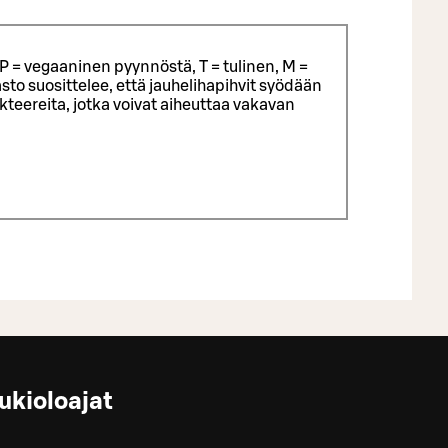
P = vegaaninen pyynnöstä, T = tulinen, M =
sto suosittelee, että jauhelihapihvit syödään
eereita, jotka voivat aiheuttaa vakavan
ukioloajat