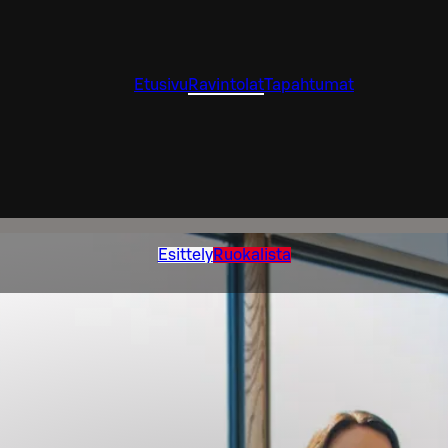
Etusivu
Ravintolat
Tapahtumat
Esittely
Ruokalista