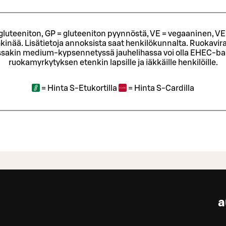
= gluteeniton, GP = gluteeniton pyynnöstä, VE = vegaaninen, VE
kinää. Lisätietoja annoksista saat henkilökunnalta.
Ruokavira
sakin medium-kypsennetyssä jauhelihassa voi olla EHEC-bakt
ruokamyrkytyksen etenkin lapsille ja iäkkäille henkilöille.
=
Hinta S-Etukortilla
=
Hinta S-Cardilla
a