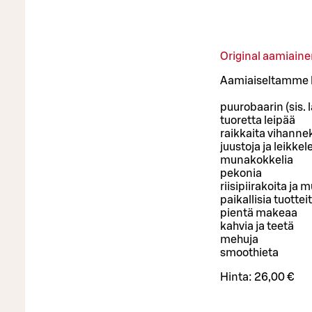
Original aamiain
Aamiaiseltamme 
puurobaarin (sis. 
tuoretta leipää
raikkaita vihanne
juustoja ja leikkel
munakokkelia
pekonia
riisipiirakoita ja 
paikallisia tuottei
pientä makeaa
kahvia ja teetä
mehuja
smoothieta
Hinta:
26,00 €