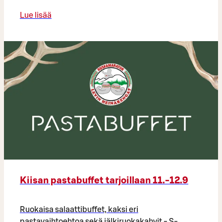
Lue lisää
Kiisan pastabuffet tarjoillaan 11.-12.9
Ruokaisa salaattibuffet, kaksi eri
pastavaihtoehtoa sekä jälkiruokakahvit - S-