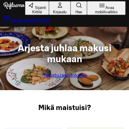
Siirry pääsisältöön
Sijainti
Avaa
Kittilä
Kirjaudu
Hae
mobiilivalikko
Varaa pöytä
Kittilä
Arjesta juhlaa makusi
mukaan
Tutustu ravintoloihin
Mikä maistuisi?