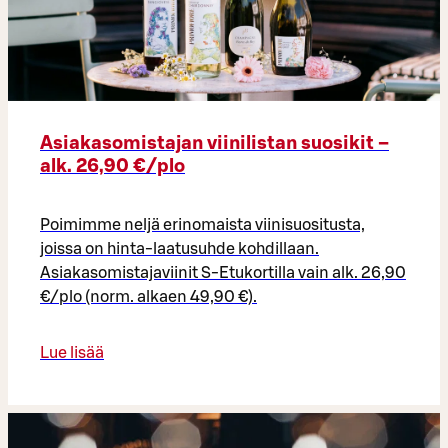
Asiakasomistajan viinilistan suosikit –
alk. 26,90 €/plo​
Poimimme neljä erinomaista viinisuositusta,
joissa on hinta-laatusuhde kohdillaan.
Asiakasomistajaviinit S-Etukortilla vain alk. 26,90
€/plo (norm. alkaen 49,90 €).
Lue lisää