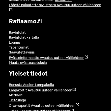
ravintoloiden omilla sivuilla:
Ravintolat
Lähetä palautetta sivustosta
Avautuu uuteen välilehteen
Raflaamo.fi
Ravintolat
Ravintolat kartalla
Lounas
Tapahtumat
Saavutettavuus
Evästeinformaatio
Avautuu uuteen välilehteen
Muuta evästeasetuksia
Yleiset tiedot
Bonusta Applen Lompakolla
Lahjakortit
Avautuu uuteen välilehteen
Medialle
Tietosuoja
Oiva-raportit
Avautuu uuteen välilehteen