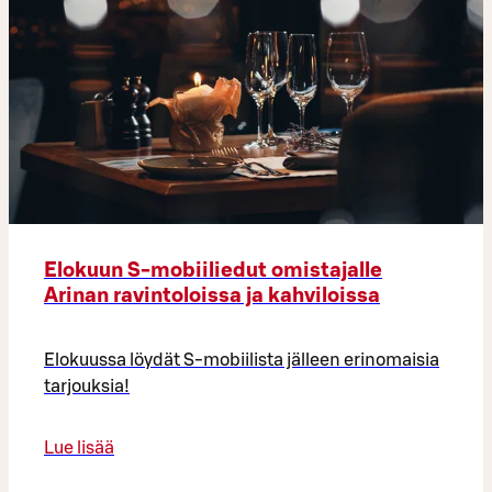
Elokuun S-mobiiliedut omistajalle
Arinan ravintoloissa ja kahviloissa
Elokuussa löydät S-mobiilista jälleen erinomaisia
tarjouksia!
Lue lisää