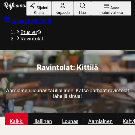
Siirry pääsisältöön
Sijainti
Avaa
Kittilä
Kirjaudu
Hae
mobiilivalikko
Varaa pöytä
Kittilä
Etusivu
Ravintolat
Ravintolat: Kittilä
Aamiainen, lounas tai illallinen. Katso parhaat ravintolat
lähellä sinua!
Kaikki
Illallinen
Lounas
Aamiainen
Kahvi