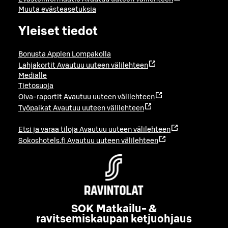
Muuta evästeasetuksia
Yleiset tiedot
Bonusta Applen Lompakolla
Lahjakortit
Avautuu uuteen välilehteen
Medialle
Tietosuoja
Oiva-raportit
Avautuu uuteen välilehteen
Työpaikat
Avautuu uuteen välilehteen
Etsi ja varaa tiloja
Avautuu uuteen välilehteen
Sokoshotels.fi
Avautuu uuteen välilehteen
SOK Matkailu- &
ravitsemiskaupan ketjuohjaus