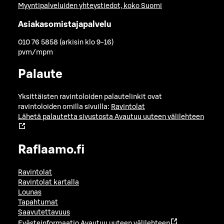
Myyntipalveluiden yhteystiedot, koko Suomi
Asiakasomistajapalvelu
010 76 5858 (arkisin klo 9-16)
pvm/mpm
Palaute
Yksittäisten ravintoloiden palautelinkit ovat
ravintoloiden omilla sivuilla:
Ravintolat
Lähetä palautetta sivustosta
Avautuu uuteen välilehteen
Raflaamo.fi
Ravintolat
Ravintolat kartalla
Lounas
Tapahtumat
Saavutettavuus
Evästeinformaatio
Avautuu uuteen välilehteen