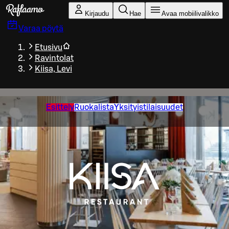
Siirry pääsisältöön
Kirjaudu
Hae
Avaa mobiilivalikko
Varaa pöytä
Etusivu
Ravintolat
Kiisa, Levi
Esittely
Ruokalista
Yksityistilaisuudet