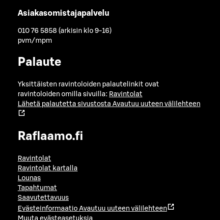
Asiakasomistajapalvelu
010 76 5858 (arkisin klo 9-16)
pvm/mpm
Palaute
Yksittäisten ravintoloiden palautelinkit ovat
ravintoloiden omilla sivuilla:
Ravintolat
Lähetä palautetta sivustosta
Avautuu uuteen välilehteen
Raflaamo.fi
Ravintolat
Ravintolat kartalla
Lounas
Tapahtumat
Saavutettavuus
Evästeinformaatio
Avautuu uuteen välilehteen
Muuta evästeasetuksia