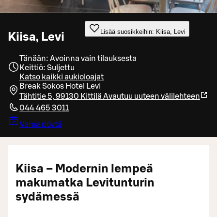
Lisää suosikkeihin: Kiisa, Levi
Kiisa, Levi
Tänään: Avoinna vain tilauksesta
Keittiö: Suljettu
Katso kaikki aukioloajat
Break Sokos Hotel Levi
Tähtitie 5, 99130 Kittilä
Avautuu uuteen välilehteen
044 465 3011
Varaa pöytä
Kiisa – Modernin lempeä
makumatka Levitunturin
sydämessä