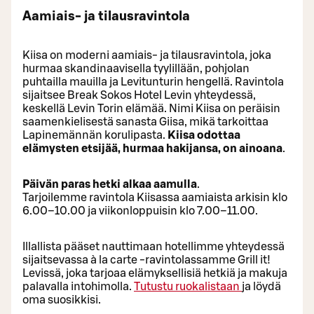
Aamiais- ja tilausravintola
Kiisa on moderni aamiais- ja tilausravintola, joka
hurmaa skandinaavisella tyylillään, pohjolan
puhtailla mauilla ja Levitunturin hengellä. Ravintola
sijaitsee Break Sokos Hotel Levin yhteydessä,
keskellä Levin Torin elämää. Nimi Kiisa on peräisin
saamenkielisestä sanasta Giisa, mikä tarkoittaa
Lapinemännän korulipasta.
Kiisa odottaa
elämysten etsijää, hurmaa hakijansa, on ainoana
.
Päivän paras hetki alkaa aamulla
.
Tarjoilemme ravintola Kiisassa aamiaista arkisin klo
6.00–10.00 ja viikonloppuisin klo 7.00–11.00.
Illallista pääset nauttimaan hotellimme yhteydessä
sijaitsevassa à la carte -ravintolassamme Grill it!
Levissä, joka tarjoaa elämyksellisiä hetkiä ja makuja
palavalla intohimolla.
Tutustu ruokalistaan
ja löydä
oma suosikkisi.