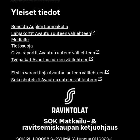
Yleiset tiedot
Bonusta Applen Lompakolla
Lahjakortit
Avautuu uuteen välilehteen
Medialle
Tietosuoja
Oiva-raportit
Avautuu uuteen välilehteen
Työpaikat
Avautuu uuteen välilehteen
Etsi ja varaa tiloja
Avautuu uuteen välilehteen
Sokoshotels.fi
Avautuu uuteen välilehteen
SOK Matkailu- &
ravitsemiskaupan ketjuohjaus
SOK PL 1 00088 S-RYHMÄ
,
Y-tunnus 0116323-1