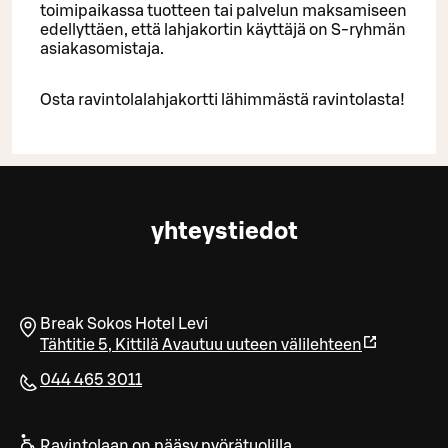
toimipaikassa tuotteen tai palvelun maksamiseen
edellyttäen, että lahjakortin käyttäjä on S-ryhmän
asiakasomistaja.
Osta ravintolalahjakortti lähimmästä ravintolasta!
yhteystiedot
Break Sokos Hotel Levi
Tähtitie 5
,
Kittilä
Avautuu uuteen välilehteen
044 465 3011
Ravintolaan on pääsy pyörätuolilla