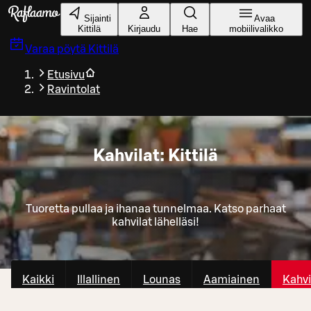
Siirry pääsisältöön
Sijainti
Avaa
Kittilä
Kirjaudu
Hae
mobiilivalikko
Varaa pöytä
Kittilä
Etusivu
Ravintolat
Kahvilat: Kittilä
Tuoretta pullaa ja ihanaa tunnelmaa. Katso parhaat
kahvilat lähelläsi!
Kaikki
Illallinen
Lounas
Aamiainen
Kahvi