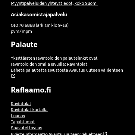
Myyntipalveluiden yhteystiedot, koko Suomi
Asiakasomistajapalvelu
010 76 5858 (arkisin klo 9-16)
pvm/mpm
Palaute
Yksittäisten ravintoloiden palautelinkit ovat
ravintoloiden omilla sivuilla:
Ravintolat
Lähetä palautetta sivustosta
Avautuu uuteen välilehteen
Raflaamo.fi
Ravintolat
Ravintolat kartalla
Lounas
Tapahtumat
Saavutettavuus
Evästeinformaatio
Avautuu uuteen välilehteen