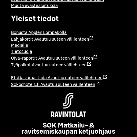
Muuta evästeasetuksia
Yleiset tiedot
Bonusta Applen Lompakolla
Lahjakortit
Avautuu uuteen välilehteen
Medialle
Tietosuoja
Oiva-raportit
Avautuu uuteen välilehteen
Työpaikat
Avautuu uuteen välilehteen
Etsi ja varaa tiloja
Avautuu uuteen välilehteen
Sokoshotels.fi
Avautuu uuteen välilehteen
SOK Matkailu- &
ravitsemiskaupan ketjuohjaus