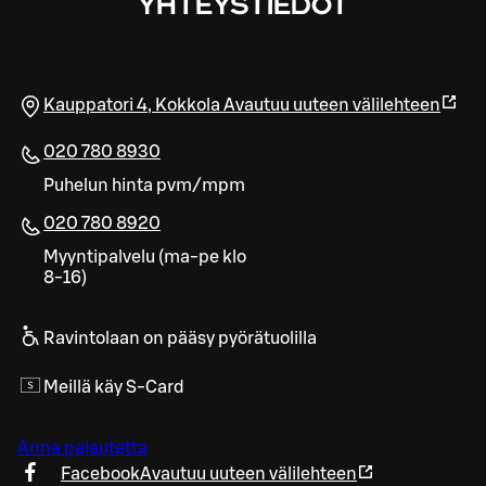
YHTEYSTIEDOT
Kauppatori 4
,
Kokkola
Avautuu uuteen välilehteen
020 780 8930
Puhelun hinta pvm/mpm
020 780 8920
Myyntipalvelu (ma-pe klo
8-16)
Ravintolaan on pääsy pyörätuolilla
Meillä käy S-Card
Anna palautetta
Facebook
Avautuu uuteen välilehteen