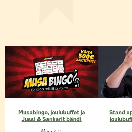
Musabingo, joulubuffet ja
Stand up
Jussi & Sankarit bändi
joulubuf