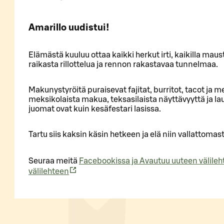
Amarillo uudistui!
Elämästä kuuluu ottaa kaikki herkut irti, kaikilla maus
raikasta rillottelua ja rennon rakastavaa tunnelmaa.
Makunystyröitä puraisevat fajitat, burritot, tacot ja 
meksikolaista makua, teksasilaista näyttävyyttä ja lau
juomat ovat kuin kesäfestari lasissa.
Tartu siis kaksin käsin hetkeen ja elä niin vallattomas
Seuraa meitä
Facebookissa ja
Avautuu uuteen välile
välilehteen