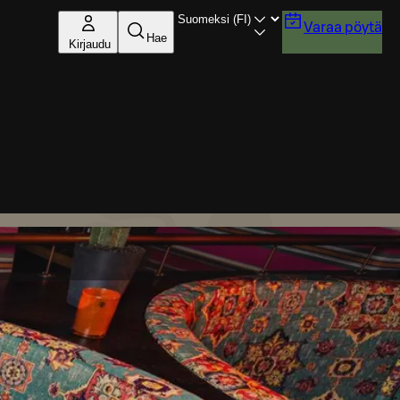
Varaa pöytä
Hae
Kirjaudu