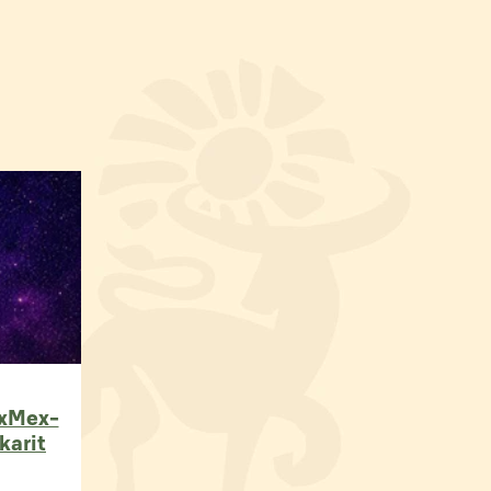
exMex-
karit