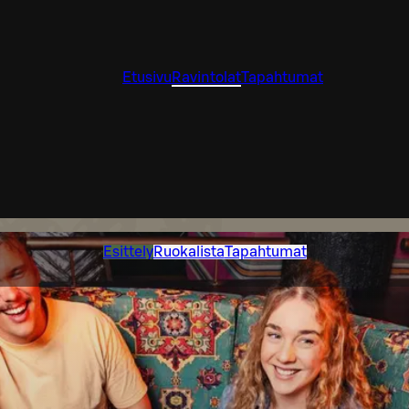
Etusivu
Ravintolat
Tapahtumat
Esittely
Ruokalista
Tapahtumat