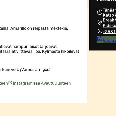
Tänään
Katso k
Break 
Kideku
teilla. Amarillo on reipasta mextexiä,
+358 1
Varaa 
mehevät hampurilaiset tarjoavat
tasrajat ylittävää iloa. Kylmästä hikoilevat
ti kuin voit. ¡Vamos amigos!
hteen
instagramissa
Avautuu uuteen