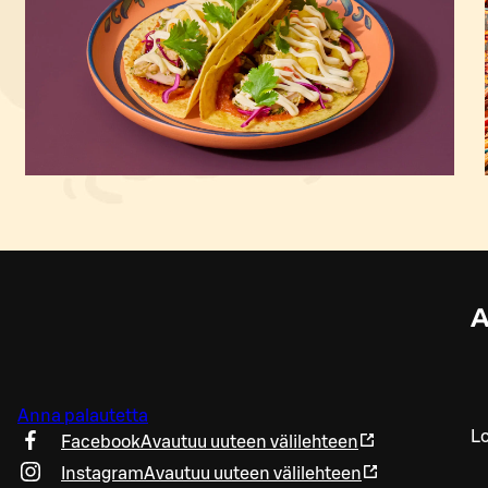
A
Anna palautetta
Lo
Facebook
Avautuu uuteen välilehteen
Instagram
Avautuu uuteen välilehteen