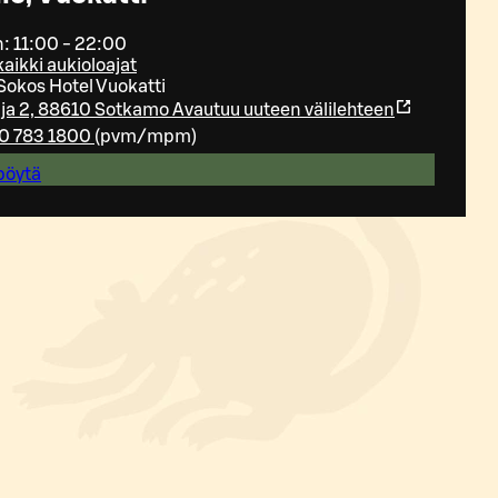
: 11:00 - 22:00
aikki aukioloajat
Sokos Hotel Vuokatti
ja 2, 88610 Sotkamo
Avautuu uuteen välilehteen
0 783 1800
(
pvm/mpm
)
pöytä