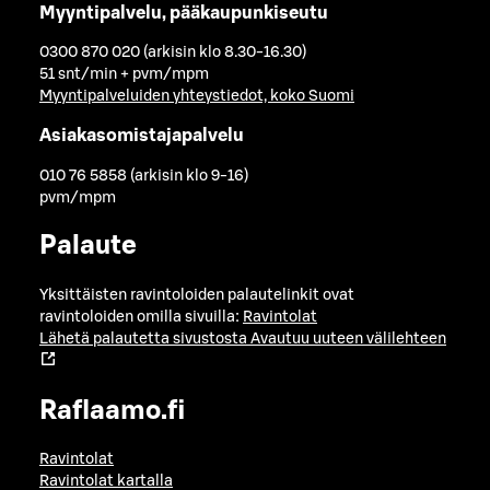
Myyntipalvelu, pääkaupunkiseutu
0300 870 020 (arkisin klo 8.30-16.30)
51 snt/min + pvm/mpm
Myyntipalveluiden yhteystiedot, koko Suomi
Asiakasomistajapalvelu
010 76 5858 (arkisin klo 9-16)
pvm/mpm
Palaute
Yksittäisten ravintoloiden palautelinkit ovat
ravintoloiden omilla sivuilla:
Ravintolat
Lähetä palautetta sivustosta
Avautuu uuteen välilehteen
Raflaamo.fi
Ravintolat
Ravintolat kartalla