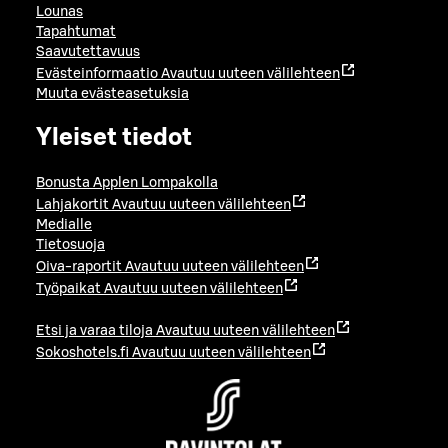
Lounas
Tapahtumat
Saavutettavuus
Evästeinformaatio
Avautuu uuteen välilehteen
Muuta evästeasetuksia
Yleiset tiedot
Bonusta Applen Lompakolla
Lahjakortit
Avautuu uuteen välilehteen
Medialle
Tietosuoja
Oiva-raportit
Avautuu uuteen välilehteen
Työpaikat
Avautuu uuteen välilehteen
Etsi ja varaa tiloja
Avautuu uuteen välilehteen
Sokoshotels.fi
Avautuu uuteen välilehteen