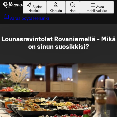
Siirry pääsisältöön
Sijainti
Avaa
Helsinki
Kirjaudu
Hae
mobiilivalikko
Varaa pöytä
Helsinki
Lounasravintolat Rovaniemellä - Mikä
on sinun suosikkisi?