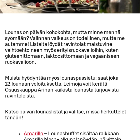
Lounas on päivän kohokohta, mutta minne mennä
syömään? Valinnan vaikeus on todellinen, mutte me
autamme! Listalta löydät ravintolat maistuvine
vaihtoehtoineen myös erityisruokavalioihin, kuten
gluteenittomaan, laktoosittomaan ja vegaaniseen
ruokavalioon.
Muista hyödyntää myös lounaspassietu: saat joka
12.lounaan veloituksetta. Leimoja voit kerätä
Osuuskauppa Arinan kaikista lounasta tarjoavista
ravintoloista.
Katso päivän lounaslistat ja valitse, missä herkuttelet
tänään!
Amarillo
– Lounasbuffet sisältää raikkaan
Amarillo Mesa- alkupalapöydän, päivittäin