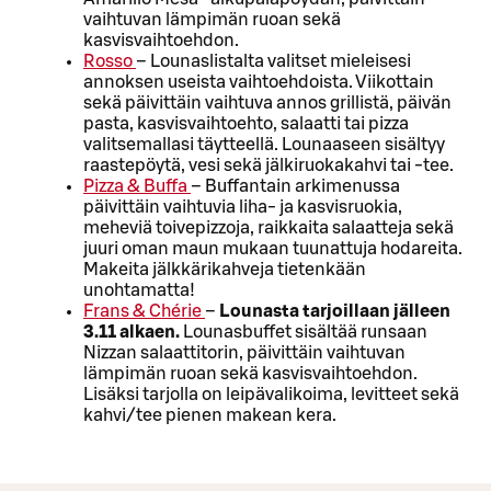
vaihtuvan lämpimän ruoan sekä
kasvisvaihtoehdon.
Rosso
– Lounaslistalta valitset mieleisesi
annoksen useista vaihtoehdoista. Viikottain
sekä päivittäin vaihtuva annos grillistä, päivän
pasta, kasvisvaihtoehto, salaatti tai pizza
valitsemallasi täytteellä. Lounaaseen sisältyy
raastepöytä, vesi sekä jälkiruokakahvi tai -tee.
Pizza & Buffa
– Buffantain arkimenussa
päivittäin vaihtuvia liha- ja kasvisruokia,
meheviä toivepizzoja, raikkaita salaatteja sekä
juuri oman maun mukaan tuunattuja hodareita.
Makeita jälkkärikahveja tietenkään
unohtamatta!
Frans & Chérie
–
Lounasta tarjoillaan jälleen
3.11 alkaen.
Lounasbuffet sisältää runsaan
Nizzan salaattitorin, päivittäin vaihtuvan
lämpimän ruoan sekä kasvisvaihtoehdon.
Lisäksi tarjolla on leipävalikoima, levitteet sekä
kahvi/tee pienen makean kera.