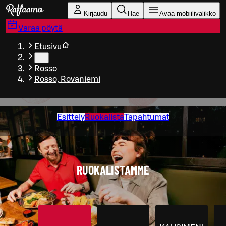
Siirry pääsisältöön
Kirjaudu
Hae
Avaa mobiilivalikko
Varaa pöytä
Etusivu
…
Rosso
Rosso, Rovaniemi
Esittely
Ruokalista
Tapahtumat
RUOKALISTAMME