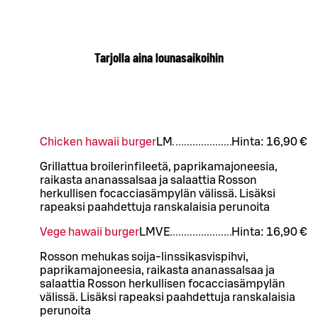
Tarjolla aina lounasaikoihin
Chicken hawaii burger
L
M
Hinta:
16,90 €
Grillattua broilerinfileetä, paprikamajoneesia,
raikasta ananassalsaa ja salaattia Rosson
herkullisen focacciasämpylän välissä. Lisäksi
rapeaksi paahdettuja ranskalaisia perunoita
Vege hawaii burger
L
M
VE
Hinta:
16,90 €
Rosson mehukas soija-linssikasvispihvi,
paprikamajoneesia, raikasta ananassalsaa ja
salaattia Rosson herkullisen focacciasämpylän
välissä. Lisäksi rapeaksi paahdettuja ranskalaisia
perunoita