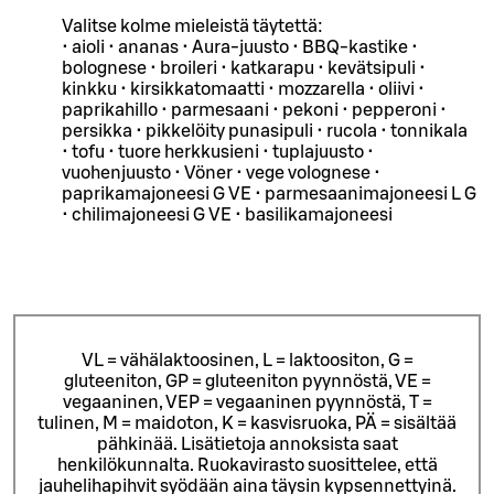
Valitse kolme mieleistä täytettä:
• aioli • ananas • Aura-juusto • BBQ-kastike •
bolognese • broileri • katkarapu • kevätsipuli •
kinkku • kirsikkatomaatti • mozzarella • oliivi •
paprikahillo • parmesaani • pekoni • pepperoni •
persikka • pikkelöity punasipuli • rucola • tonnikala
• tofu • tuore herkkusieni • tuplajuusto •
vuohenjuusto • Vöner • vege volognese •
paprikamajoneesi G VE • parmesaanimajoneesi L G
• chilimajoneesi G VE • basilikamajoneesi
VL = vähälaktoosinen, L = laktoositon, G =
gluteeniton, GP = gluteeniton pyynnöstä, VE =
vegaaninen, VEP = vegaaninen pyynnöstä, T =
tulinen, M = maidoton, K = kasvisruoka, PÄ = sisältää
pähkinää. Lisätietoja annoksista saat
henkilökunnalta.
Ruokavirasto suosittelee, että
jauhelihapihvit syödään aina täysin kypsennettyinä.