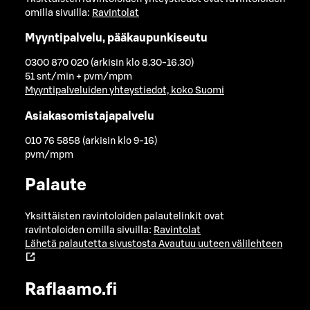
omilla sivuilla:
Ravintolat
Myyntipalvelu, pääkaupunkiseutu
0300 870 020 (arkisin klo 8.30-16.30)
51 snt/min + pvm/mpm
Myyntipalveluiden yhteystiedot, koko Suomi
Asiakasomistajapalvelu
010 76 5858 (arkisin klo 9-16)
pvm/mpm
Palaute
Yksittäisten ravintoloiden palautelinkit ovat
ravintoloiden omilla sivuilla:
Ravintolat
Lähetä palautetta sivustosta
Avautuu uuteen välilehteen
Raflaamo.fi