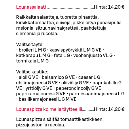
Lounassalaatti
Hinta:
14,20 €
Raikkaita salaatteja, tuoretta pinaattia,
kirsikkatomaattia, oliiveja, pikkelöityä punasipulia,
melonia, sitruunavinaigretteä, paahdettuja
siemeniä ja rucolaa.
Valitse täyte:
• broileri L M G • kasvispyörykkä L M G VE •
katkarapu L M G • feta L G • vuohenjuusto VL G •
tonnikala L M G
Valitse kastike:
• aioli G VE • balsamico G VE • caesar L G •
chilimajoneesi G VE • oliiviöljy G VE • paprikahillo G
VE • yrttiöljy G VE • peperoncinoöljy G VE •
paprikamajoneesi G VE • parmesaanimajoneesi L G
• basilikamajoneesi L G M VE
Lounaspizza kolmella täytteellä
Hinta:
14,20 €
Lounaspizza sisältää tomaattikastikkeen,
pizzajuuston ja rucolaa.