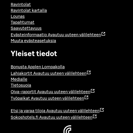
Ravintolat
Ravintolat kartalla
Lounas
Tapahtumat
Saavutettavuus
Evästeinformaatio
Avautuu uuteen välilehteen
Muuta evästeasetuksia
Yleiset tiedot
Bonusta Applen Lompakolla
Lahjakortit
Avautuu uuteen välilehteen
Medialle
Tietosuoja
Oiva-raportit
Avautuu uuteen välilehteen
Työpaikat
Avautuu uuteen välilehteen
Etsi ja varaa tiloja
Avautuu uuteen välilehteen
Sokoshotels.fi
Avautuu uuteen välilehteen