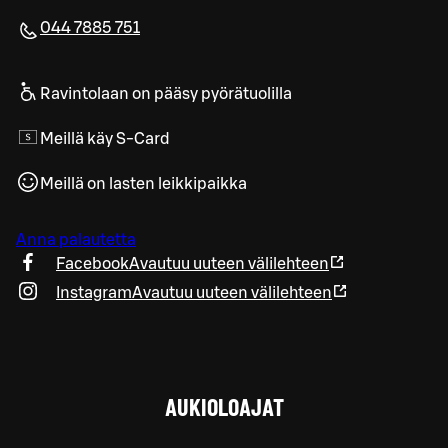
044 7885 751
Ravintolaan on pääsy pyörätuolilla
Meillä käy S-Card
Meillä on lasten leikkipaikka
Anna palautetta
Facebook
Avautuu uuteen välilehteen
Instagram
Avautuu uuteen välilehteen
AUKIOLOAJAT