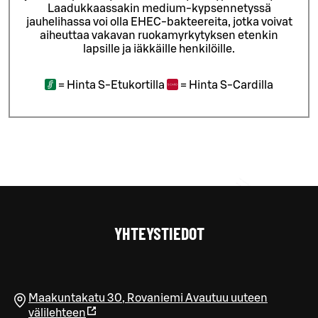
Laadukkaassakin medium-kypsennetyssä
jauhelihassa voi olla EHEC-bakteereita, jotka voivat
aiheuttaa vakavan ruokamyrkytyksen etenkin
lapsille ja iäkkäille henkilöille.
=
Hinta S-Etukortilla
=
Hinta S-Cardilla
YHTEYSTIEDOT
Maakuntakatu 30
,
Rovaniemi
Avautuu uuteen
välilehteen