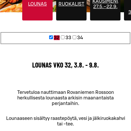
KAUSIMENUT
LOUNAS
RUOKALISTA
27.5.–22.9.
3
32
33
34
LOUNAS VKO 32, 3.8. - 9.8.
Tervetuloa nauttimaan Rovaniemen Rossoon
herkullisesta lounaasta arkisin maanantaista
perjantaihin.
Lounaaseen sisältyy raastepöytä, vesi ja jälkiruokakahvi
tai -tee.