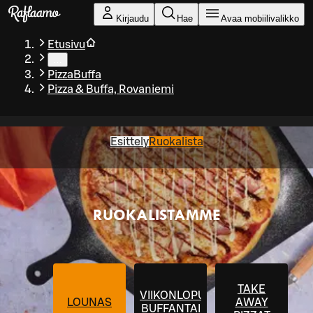
Siirry pääsisältöön
Kirjaudu
Hae
Avaa mobiilivalikko
Etusivu
…
PizzaBuffa
Pizza & Buffa, Rovaniemi
Esittely
Ruokalista
RUOKALISTAMME
TAKE
VIIKONLOPUN
LOUNAS
AWAY
BUFFANTAI