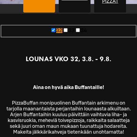
PIZZAT
32
33
34
LOUNAS VKO 32, 3.8. - 9.8.
Aina on hyvä aika Buffantaille!
PizzaBuffan monipuolinen Buffantain arkimenu on
tarjolla maanantaista perjantaihin lounaasta alkuiltaan.
Arjen Buffantaihin kuuluu päivittäin vaihtuvia liha- ja
kasvisruokia, meheviä toivepizzoja, raikkaita salaatteja
sekä juuri oman maun mukaan tuunattuja hodareita.
Makeita jälkkärikahveja tietenkään unohtamatta!