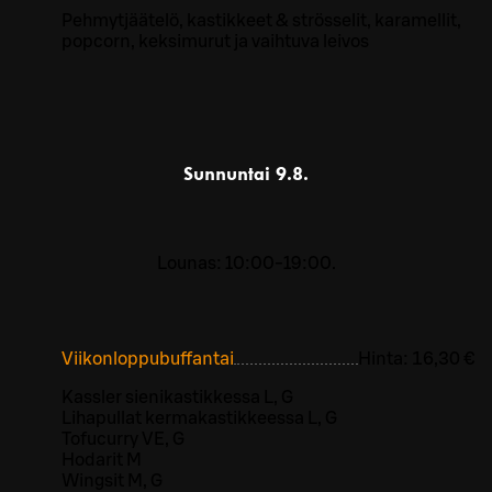
Pehmytjäätelö, kastikkeet & strösselit, karamellit,
popcorn, keksimurut ja vaihtuva leivos
Sunnuntai
9.8.
Lounas: 10:00-19:00.
Viikonloppubuffantai
Hinta:
16,30 €
Kassler sienikastikkessa L, G
Lihapullat kermakastikkeessa L, G
Tofucurry VE, G
Hodarit M
Wingsit M, G