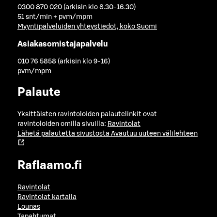
0300 870 020 (arkisin klo 8.30-16.30)
51 snt/min + pvm/mpm
Myyntipalveluiden yhteystiedot, koko Suomi
Asiakasomistajapalvelu
010 76 5858 (arkisin klo 9-16)
pvm/mpm
Palaute
Yksittäisten ravintoloiden palautelinkit ovat
ravintoloiden omilla sivuilla:
Ravintolat
Lähetä palautetta sivustosta
Avautuu uuteen välilehteen
Raflaamo.fi
Ravintolat
Ravintolat kartalla
Lounas
Tapahtumat