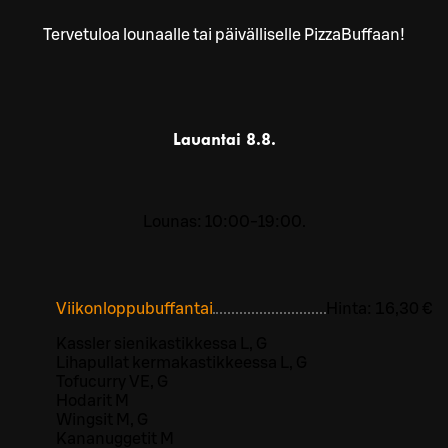
Tervetuloa lounaalle tai päivälliselle PizzaBuffaan!
Lauantai
8.8.
Lounas: 10:00-19:00.
Viikonloppubuffantai
Hinta:
16,30 €
Kassler sienikastikkessa L, G
Lihapullat kermakastikkeessa L, G
Tofucurry VE, G
Hodarit M
Wingsit M, G
Kananuggetit M