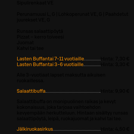
Sipulirenkaat VE
Perunamuusi L, G | Lohkoperunat VE, G | Paahdetut
juurekset VE, G
Runsas salaattipöytä
Pizzat – kerro toiveesi
Juomat
Kahvi tai tee
Lasten Buffantai 7-11 vuotiaille
Hinta:
7,30 €
Lasten Buffantai 3-6 vuotiaille
Hinta:
3,30 €
Alle 3-vuotiaat lapset maksutta aikuisen
ruokaillessa.
Salaattibuffa
Hinta:
9,90 €
Salaattibuffa on monipuolinen raikas ja kevyt
kokonaisuus, joka tarjoaa vaihtoehdon
kevyempään herkutteluun. Hintaan sisältyy runsas
salaattipöytä, leipä, ruokajuomat ja kahvi tai tee.
Jälkiruokasirkus
Hinta:
4,50 €