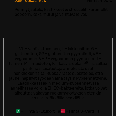
Jälkiruokasirkus
Hinta:
4,50 €
Pehmytjäätelö, kastikkeet & strösselit, karamellit,
popcorn, keksimurut ja vaihtuva leivos
VL = vähälaktoosinen, L = laktoositon, G =
gluteeniton, GP = gluteeniton pyynnöstä, VE =
vegaaninen, VEP = vegaaninen pyynnöstä, T =
tulinen, M = maidoton, K = kasvisruoka, PÄ = sisältää
pähkinää. Lisätietoja annoksista saat
henkilökunnalta.
Ruokavirasto suosittelee, että
jauhelihapihvit syödään aina täysin kypsennettyinä.
Laadukkaassakin medium-kypsennetyssä
jauhelihassa voi olla EHEC-bakteereita, jotka voivat
aiheuttaa vakavan ruokamyrkytyksen etenkin
lapsille ja iäkkäille henkilöille.
=
Hinta S-Etukortilla
=
Hinta S-Cardilla