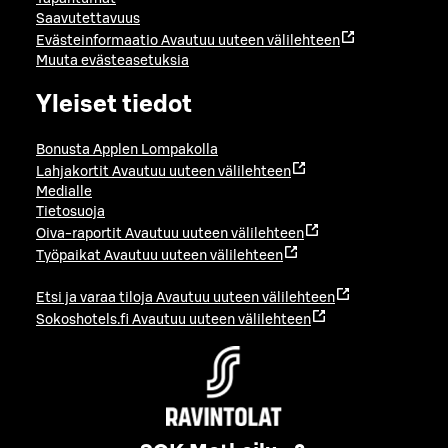
Saavutettavuus
Evästeinformaatio
Avautuu uuteen välilehteen
Muuta evästeasetuksia
Yleiset tiedot
Bonusta Applen Lompakolla
Lahjakortit
Avautuu uuteen välilehteen
Medialle
Tietosuoja
Oiva-raportit
Avautuu uuteen välilehteen
Työpaikat
Avautuu uuteen välilehteen
Etsi ja varaa tiloja
Avautuu uuteen välilehteen
Sokoshotels.fi
Avautuu uuteen välilehteen