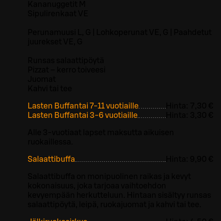
Kananuggetit M
Sipulirenkaat VE
Perunamuusi L, G | Lohkoperunat VE, G | Paahdetut
juurekset VE, G
Runsas salaattipöytä
Pizzat – kerro toiveesi
Juomat
Kahvi tai tee
Lasten Buffantai 7-11 vuotiaille
Hinta:
7,30 €
Lasten Buffantai 3-6 vuotiaille
Hinta:
3,30 €
Alle 3-vuotiaat lapset maksutta aikuisen
ruokaillessa.
Salaattibuffa
Hinta:
9,90 €
Salaattibuffa on monipuolinen raikas ja kevyt
kokonaisuus, joka tarjoaa vaihtoehdon
kevyempään herkutteluun. Hintaan sisältyy runsas
salaattipöytä, leipä, ruokajuomat ja kahvi tai tee.