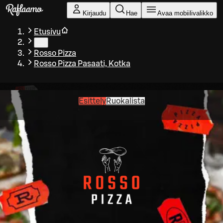
Siirry pääsisältöön
Kirjaudu
Hae
Avaa mobiilivalikko
Etusivu
…
Rosso Pizza
Rosso Pizza Pasaati, Kotka
Esittely
Ruokalista