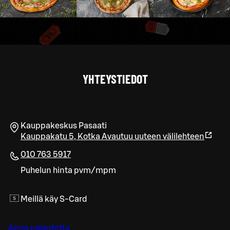
YHTEYSTIEDOT
Kauppakeskus Pasaati
Kauppakatu 5
,
Kotka
Avautuu uuteen välilehteen
010 763 5917
Puhelun hinta pvm/mpm
Meillä käy S-Card
Anna palautetta