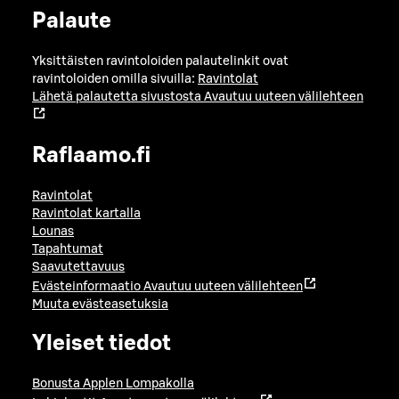
Palaute
Yksittäisten ravintoloiden palautelinkit ovat
ravintoloiden omilla sivuilla:
Ravintolat
Lähetä palautetta sivustosta
Avautuu uuteen välilehteen
Raflaamo.fi
Ravintolat
Ravintolat kartalla
Lounas
Tapahtumat
Saavutettavuus
Evästeinformaatio
Avautuu uuteen välilehteen
Muuta evästeasetuksia
Yleiset tiedot
Bonusta Applen Lompakolla