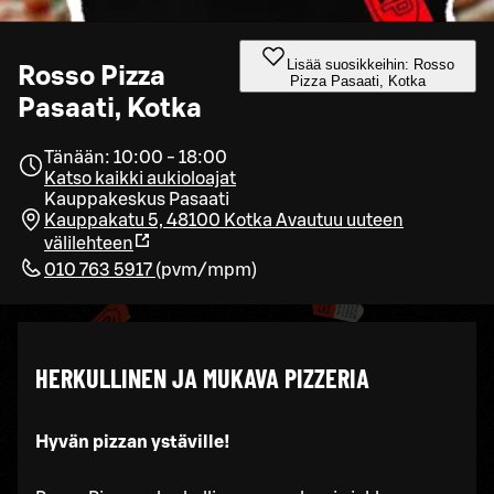
Lisää suosikkeihin: Rosso
Rosso Pizza
Pizza Pasaati, Kotka
Pasaati, Kotka
Tänään: 10:00 - 18:00
Katso kaikki aukioloajat
Kauppakeskus Pasaati
Kauppakatu 5, 48100 Kotka
Avautuu uuteen
välilehteen
010 763 5917
(
pvm/mpm
)
HERKULLINEN JA MUKAVA PIZZERIA
Hyvän pizzan ystäville!