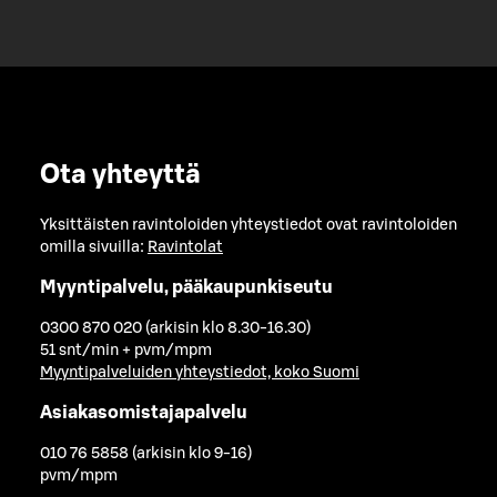
Ota yhteyttä
Yksittäisten ravintoloiden yhteystiedot ovat ravintoloiden
omilla sivuilla:
Ravintolat
Myyntipalvelu, pääkaupunkiseutu
0300 870 020 (arkisin klo 8.30-16.30)
51 snt/min + pvm/mpm
Myyntipalveluiden yhteystiedot, koko Suomi
Asiakasomistajapalvelu
010 76 5858 (arkisin klo 9-16)
pvm/mpm