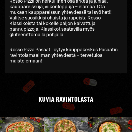
Rosso Pizza on herkullinen osa arkea ja juhlaa,
kauppareissuja, viikonloppuja – elämää. Ota
mukaan kauppareissun yhteydessä tai syö heti!
Valitse suosikkisi ohuista ja rapeista Rosso
Klassikoista tai kokeile paljon kaivattuja
pannupizzoja. Klassikot saatavilla myös
gluteenittomalla pohjalla.
Rosso Pizza Pasaati löytyy kauppakeskus Pasaatin
ravintolamaailman yhteydestä – tervetuloa
maistelemaan!
KUVIA RAVINTOLASTA