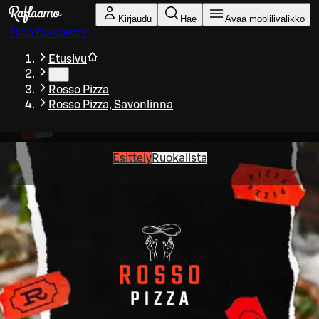
Siirry pääsisältöön
Kirjaudu
Hae
Avaa mobiilivalikko
Tilaa takeaway
Etusivu
…
Rosso Pizza
Rosso Pizza, Savonlinna
Esittely
Ruokalista