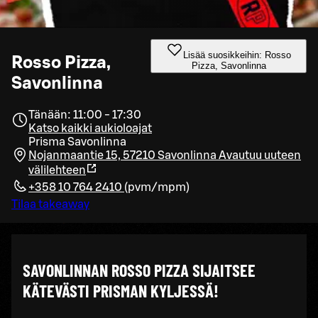
Lisää suosikkeihin: Rosso
Rosso Pizza,
Pizza, Savonlinna
Savonlinna
Tänään: 11:00 - 17:30
Katso kaikki aukioloajat
Prisma Savonlinna
Nojanmaantie 15, 57210 Savonlinna
Avautuu uuteen
välilehteen
+358 10 764 2410
(
pvm/mpm
)
Tilaa takeaway
SAVONLINNAN ROSSO PIZZA SIJAITSEE
KÄTEVÄSTI PRISMAN KYLJESSÄ!