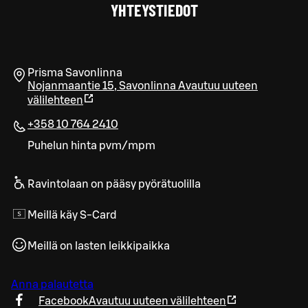
YHTEYSTIEDOT
Prisma Savonlinna
Nojanmaantie 15
,
Savonlinna
Avautuu uuteen
välilehteen
+358 10 764 2410
Puhelun hinta pvm/mpm
Ravintolaan on pääsy pyörätuolilla
Meillä käy S-Card
Meillä on lasten leikkipaikka
Anna palautetta
Facebook
Avautuu uuteen välilehteen