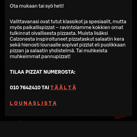
Ota mukaan tai syö heti!
Valittavanasi ovat tutut klassikot ja spesiaalit, mutta
myös paikallispizzat – ravintolamme kokkien omat
tulkinnat oivallisesta pizzasta. Muista lisäksi
Calzonesta inspiroituneet pizzataskut salaatin kera
sekä hienosti lounaalle sopivat pizzlat eli puolikkaan
pizzan ja salaatin yhdistelmä. Tai muhkeista
muhkeimmat pannupizzat!
TILAA PIZZAT NUMEROSTA:
010 7642410 TAI
T Ä Ä L T Ä
L O U N A S L I S T A