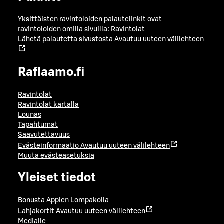
Yksittäisten ravintoloiden palautelinkit ovat
ravintoloiden omilla sivuilla:
Ravintolat
Lähetä palautetta sivustosta
Avautuu uuteen välilehteen
Raflaamo.fi
Ravintolat
Ravintolat kartalla
Lounas
Tapahtumat
Saavutettavuus
Evästeinformaatio
Avautuu uuteen välilehteen
Muuta evästeasetuksia
Yleiset tiedot
Bonusta Applen Lompakolla
Lahjakortit
Avautuu uuteen välilehteen
Medialle