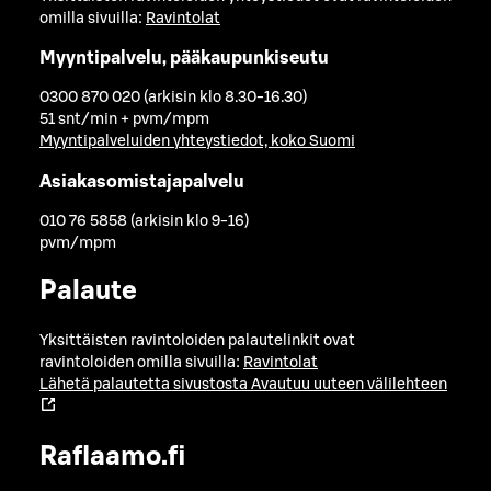
omilla sivuilla:
Ravintolat
Myyntipalvelu, pääkaupunkiseutu
0300 870 020 (arkisin klo 8.30-16.30)
51 snt/min + pvm/mpm
Myyntipalveluiden yhteystiedot, koko Suomi
Asiakasomistajapalvelu
010 76 5858 (arkisin klo 9-16)
pvm/mpm
Palaute
Yksittäisten ravintoloiden palautelinkit ovat
ravintoloiden omilla sivuilla:
Ravintolat
Lähetä palautetta sivustosta
Avautuu uuteen välilehteen
Raflaamo.fi