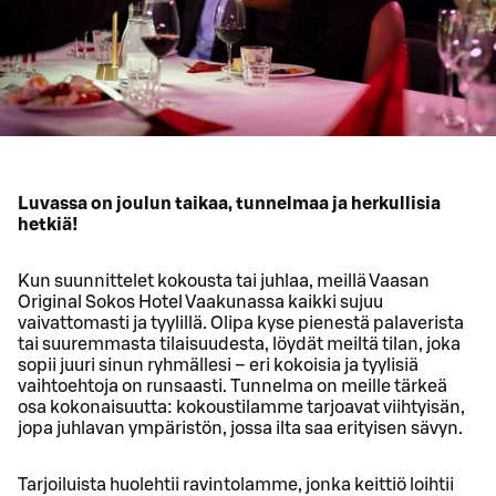
Luvassa on joulun taikaa, tunnelmaa ja herkullisia
hetkiä!
Kun suunnittelet kokousta tai juhlaa, meillä Vaasan
Original Sokos Hotel Vaakunassa kaikki sujuu
vaivattomasti ja tyylillä. Olipa kyse pienestä palaverista
tai suuremmasta tilaisuudesta, löydät meiltä tilan, joka
sopii juuri sinun ryhmällesi – eri kokoisia ja tyylisiä
vaihtoehtoja on runsaasti. Tunnelma on meille tärkeä
osa kokonaisuutta: kokoustilamme tarjoavat viihtyisän,
jopa juhlavan ympäristön, jossa ilta saa erityisen sävyn.
Tarjoiluista huolehtii ravintolamme, jonka keittiö loihtii