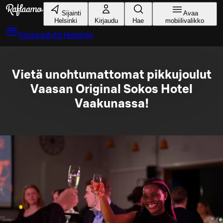
Siirry pääsisältöön
Sijainti
Avaa
Helsinki
Kirjaudu
Hae
mobiilivalikko
Varaa pöytä
Helsinki
Vietä unohtumattomat pikkujoulut
Vaasan Original Sokos Hotel
Vaakunassa!