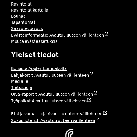
Ravintolat
Ravintolat kartalla
Lounas
Tapahtumat
Saavutettavuus
Evästeinformaatio
Avautuu uuteen välilehteen
Muuta evästeasetuksia
Yleiset tiedot
Bonusta Applen Lompakolla
Lahjakortit
Avautuu uuteen välilehteen
Medialle
Tietosuoja
Oiva-raportit
Avautuu uuteen välilehteen
Työpaikat
Avautuu uuteen välilehteen
Etsi ja varaa tiloja
Avautuu uuteen välilehteen
Sokoshotels.fi
Avautuu uuteen välilehteen