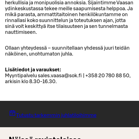
herkullisia ja monipuolisia annoksia. Sijaintimme Vaasan
ydinkeskustassa tekee meille saapumisesta helppoa. Ja
mikä parasta, ammattitaitoinen henkilökuntamme on
rinnallasi koko suunnittelun ja toteutuksen ajan, jotta
sinä voit keskittyä itse tilaisuuteen ja sen tunnelmasta
nauttimiseen.
Ollaan yhteydessä – suunnitellaan yhdessä juuri teidän
näköinen, unohtumaton juhla.
Lisätiedot ja varaukset:
Myyntipalvelu sales.vaasa@sok.fi | +358 20 780 88 50,
arkisin klo 8.30-16.30.
Tutustu tarkemmin juhlatiloihimme