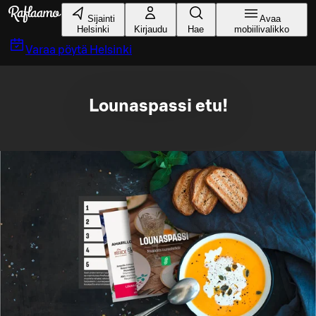
Siirry pääsisältöön
Sijainti
Avaa
Helsinki
Kirjaudu
Hae
mobiilivalikko
Varaa pöytä
Helsinki
Lounaspassi etu!