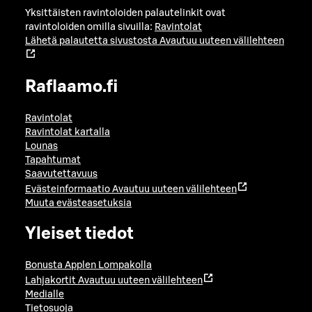
Yksittäisten ravintoloiden palautelinkit ovat
ravintoloiden omilla sivuilla:
Ravintolat
Lähetä palautetta sivustosta
Avautuu uuteen välilehteen
Raflaamo.fi
Ravintolat
Ravintolat kartalla
Lounas
Tapahtumat
Saavutettavuus
Evästeinformaatio
Avautuu uuteen välilehteen
Muuta evästeasetuksia
Yleiset tiedot
Bonusta Applen Lompakolla
Lahjakortit
Avautuu uuteen välilehteen
Medialle
Tietosuoja