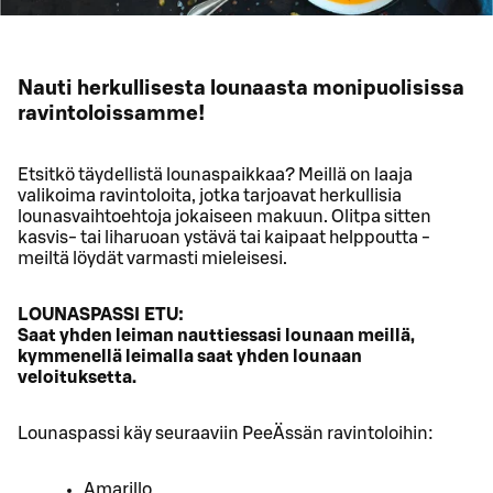
Nauti herkullisesta lounaasta monipuolisissa
ravintoloissamme!
Etsitkö täydellistä lounaspaikkaa? Meillä on laaja
valikoima ravintoloita, jotka tarjoavat herkullisia
lounasvaihtoehtoja jokaiseen makuun. Olitpa sitten
kasvis- tai liharuoan ystävä tai kaipaat helppoutta -
meiltä löydät varmasti mieleisesi.
LOUNASPASSI ETU:
Saat yhden leiman nauttiessasi lounaan meillä,
kymmenellä leimalla saat yhden lounaan
veloituksetta.
Lounaspassi käy seuraaviin PeeÄssän ravintoloihin:
Amarillo,