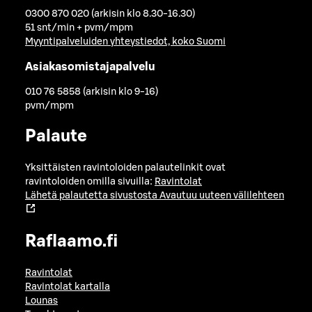
0300 870 020 (arkisin klo 8.30-16.30)
51 snt/min + pvm/mpm
Myyntipalveluiden yhteystiedot, koko Suomi
Asiakasomistajapalvelu
010 76 5858 (arkisin klo 9-16)
pvm/mpm
Palaute
Yksittäisten ravintoloiden palautelinkit ovat
ravintoloiden omilla sivuilla:
Ravintolat
Lähetä palautetta sivustosta
Avautuu uuteen välilehteen
Raflaamo.fi
Ravintolat
Ravintolat kartalla
Lounas