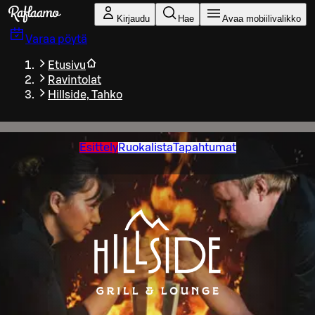
Siirry pääsisältöön
Kirjaudu
Hae
Avaa mobiilivalikko
Varaa pöytä
Etusivu
Ravintolat
Hillside, Tahko
Esittely
Ruokalista
Tapahtumat