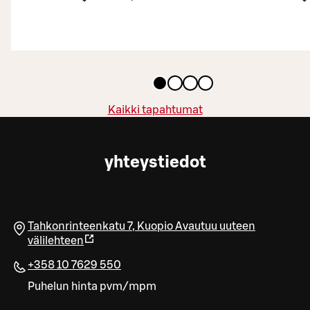
Kaikki tapahtumat
yhteystiedot
Tahkonrinteenkatu 7
,
Kuopio
Avautuu uuteen
välilehteen
+358 10 7629 550
Puhelun hinta pvm/mpm