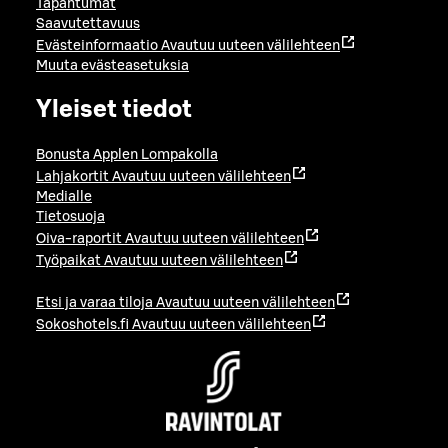
Tapahtumat
Saavutettavuus
Evästeinformaatio
Avautuu uuteen välilehteen
Muuta evästeasetuksia
Yleiset tiedot
Bonusta Applen Lompakolla
Lahjakortit
Avautuu uuteen välilehteen
Medialle
Tietosuoja
Oiva-raportit
Avautuu uuteen välilehteen
Työpaikat
Avautuu uuteen välilehteen
Etsi ja varaa tiloja
Avautuu uuteen välilehteen
Sokoshotels.fi
Avautuu uuteen välilehteen