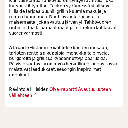
Kun tuli kohtaa Tahkovuoren syntyy ravintola, joka
kutsuu viihtymään. Tahkon sydämessä sijaitseva
Hillside tarjoaa puuhiiligrillin kuumia makuja ja
rentoa tunnelmaa. Nauti hyvästä ruoasta ja
maisemasta, joka avautuu järven yli Tahkovuoren
rinteille. Täällä parhaat maut ja tunnelma kohtaavat
vuorenvarmasti.
À la carte -listamme vaihtelee kauden mukaan,
tarjoten rentoja alkupaloja, mehukkaita pihvejä,
burgereita ja grillissä kypsennettyjä pääruokia.
Päivisin saatavilla on myös herkullinen lounas, jossa
maistuvat laadukkaat, sesongin inspiroimat
annokset.
Ravintola Hillsiden
Oiva-raportti
Avautuu uuteen
välilehteen