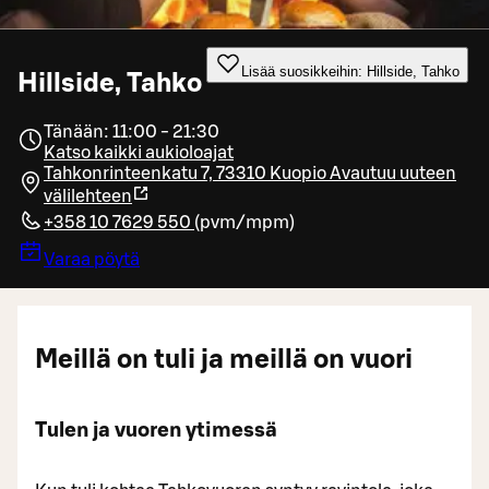
Lisää suosikkeihin: Hillside, Tahko
Hillside, Tahko
Tänään: 11:00 - 21:30
Katso kaikki aukioloajat
Tahkonrinteenkatu 7, 73310 Kuopio
Avautuu uuteen
välilehteen
+358 10 7629 550
(
pvm/mpm
)
Varaa pöytä
Meillä on tuli ja meillä on vuori
Tulen ja vuoren ytimessä