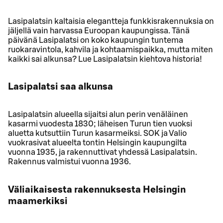
Lasipalatsin kaltaisia elegantteja funkkisrakennuksia on
jäljellä vain harvassa Euroopan kaupungissa. Tänä
päivänä Lasipalatsi on koko kaupungin tuntema
ruokaravintola, kahvila ja kohtaamispaikka, mutta miten
kaikki sai alkunsa? Lue Lasipalatsin kiehtova historia!
Lasipalatsi saa alkunsa
Lasipalatsin alueella sijaitsi alun perin venäläinen
kasarmi vuodesta 1830; läheisen Turun tien vuoksi
aluetta kutsuttiin Turun kasarmeiksi. SOK ja Valio
vuokrasivat alueelta tontin Helsingin kaupungilta
vuonna 1935, ja rakennuttivat yhdessä Lasipalatsin.
Rakennus valmistui vuonna 1936.
Väliaikaisesta rakennuksesta Helsingin
maamerkiksi