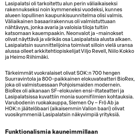
Lasipalatsi oli tarkoitettu alun perin väliaikaiseksi
rakennukseksi noin kymmeneksi vuodeksi, kunnes
alueen lopullinen kaupunkisuunnitelma olisi valmis.
Väliaikainen basaarirakennus oli valmistuttuaan
nähtävyys, jonka avaria ja valoisia tiloja tultiin
katsomaan kauempaakin. Neonvalot ja -mainokset
olivat näyttävä ja värikäs osa Lasipalatsia alusta alkaen.
Lasipalatsin suunnittelijoina toimivat silloin vielä uransa
alussa olleet arkkitehtiopiskelijat Viljo Revell, Niilo Kokko
ja Heimo Riihimäki.
Tärkeimmät vuokralaiset olivat SOK:n 700 hengen
Suurravintola ja 800-paikkainen elokuvateatteri BioRex,
joka oli valmistuessaan Pohjoismaiden modernein.
BioRex oli aikanaan SF-elokuvien ensi-iltateatteri ja
Lasipalatsissa kuvattiin monia suomifilmien kohtauksia.
Varubodenin ruokakauppa, Siemen Oy – Frö Ab ja
HOK:n jäätelöbaari (aikaisemmin Valion baari) olivat
vuosikymmeniä Lasipalatsin näkyvimpiä yrityksiä.
Funktionalismia kauneimmillaan