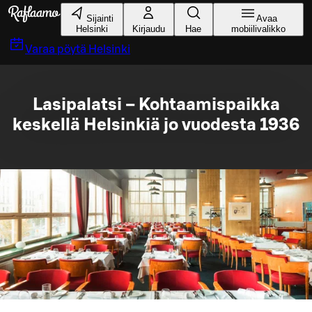
Siirry pääsisältöön
Sijainti
Avaa
Helsinki
Kirjaudu
Hae
mobiilivalikko
Varaa pöytä
Helsinki
Lasipalatsi – Kohtaamispaikka
keskellä Helsinkiä jo vuodesta 1936