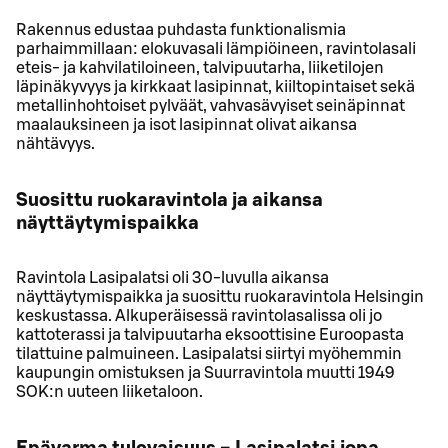
Rakennus edustaa puhdasta funktionalismia
parhaimmillaan: elokuvasali lämpiöineen, ravintolasali
eteis- ja kahvilatiloineen, talvipuutarha, liiketilojen
läpinäkyvyys ja kirkkaat lasipinnat, kiiltopintaiset sekä
metallinhohtoiset pylväät, vahvasävyiset seinäpinnat
maalauksineen ja isot lasipinnat olivat aikansa
nähtävyys.
Suosittu ruokaravintola ja aikansa
näyttäytymispaikka
Ravintola Lasipalatsi oli 30-luvulla aikansa
näyttäytymispaikka ja suosittu ruokaravintola Helsingin
keskustassa. Alkuperäisessä ravintolasalissa oli jo
kattoterassi ja talvipuutarha eksoottisine Euroopasta
tilattuine palmuineen. Lasipalatsi siirtyi myöhemmin
kaupungin omistuksen ja Suurravintola muutti 1949
SOK:n uuteen liiketaloon.