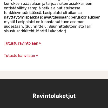
kerroksen pääaulaan ja tarjoaa siten asiakkailleen
entistä viihtyisämpiä hetkiä ainutlatuisessa
funkkisympäristössä. Lasipalatsi oli aikansa
näyttäytymispaikka jo avautuessaan; peruskorjauksen
myötä Lasipalatsi on lunastanut tuon aseman
uudestaan. (Suunnittelu: Suunnittelutoimisto Talli,
sisustusarkkitehti Martti Lukander)
Tutustu ravintolaan »
Tutustu kahvilaan »
Ravintolaketjut