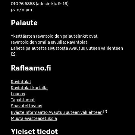
010 76 5858 (arkisin klo 9-16)
pvm/mpm
Palaute
Yksittäisten ravintoloiden palautelinkit ovat
ravintoloiden omilla sivuilla:
Ravintolat
Lähetä palautetta sivustosta
Avautuu uuteen välilehteen
Raflaamo.fi
Ravintolat
Ravintolat kartalla
Lounas
Tapahtumat
Saavutettavuus
Evästeinformaatio
Avautuu uuteen välilehteen
Muuta evästeasetuksia
Yleiset tiedot