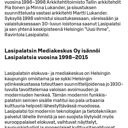
vuosina 1996–1998 Arkkitehtitoimisto Tallin arkkitehdit
Pia Ilonen ja Minna Lukander, ja sisustuksen
suunnittelusta vastasi arkkitehti Martti Lukander.
Syksyllä 1998 valmistui sisustuksessaan, väreissään ja
valaistuksessaan 30-luvun loistonsa saanut Lasipalatsi
ja sen yhtenä keskipisteenä Helsingin ”Uusi Ihme”,
Ravintola Lasipalatsi.
Lasipalatsin Mediakeskus Oy isännöi
Lasipalatsia vuosina 1998–2015
Lasipalatsin elokuva- ja mediakeskus on Helsingin
kaupungin omistama ja se sykki Helsingin
ydinkeskustassa toteuttaen suunnittelijoidensa jo 1930-
luvulla tavoittelemaa valoisan avoimuuden ja
moderniuden henkeä. Tämän modernin funkkis-
palatsin seinien sisälle mahtui iso pala urbaania
kulttuuria helposti lähestyttävässä muodossa.
Lasipalatsi toi modernin teknologian ja tietotekniikan
palvelut lähelle ihmistä ja sen suojista löytyivät myös
eurooppalaiset elokuvat, vaihtuvat näyttelyt,
kaupunkistudiot ja monenlaiset kulttuuritapahtumat.