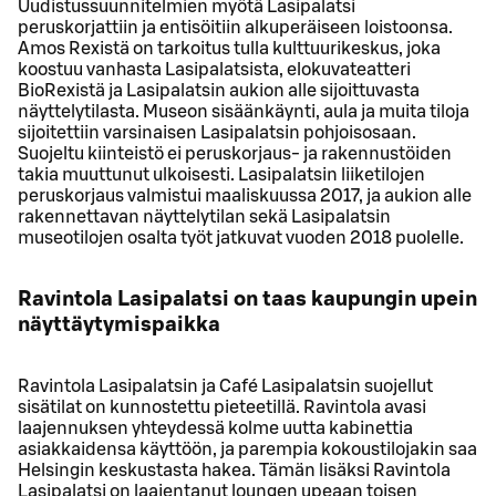
Uudistussuunnitelmien myötä Lasipalatsi
peruskorjattiin ja entisöitiin alkuperäiseen loistoonsa.
Amos Rexistä on tarkoitus tulla kulttuurikeskus, joka
koostuu vanhasta Lasipalatsista, elokuvateatteri
BioRexistä ja Lasipalatsin aukion alle sijoittuvasta
näyttelytilasta. Museon sisäänkäynti, aula ja muita tiloja
sijoitettiin varsinaisen Lasipalatsin pohjoisosaan.
Suojeltu kiinteistö ei peruskorjaus- ja rakennustöiden
takia muuttunut ulkoisesti. Lasipalatsin liiketilojen
peruskorjaus valmistui maaliskuussa 2017, ja aukion alle
rakennettavan näyttelytilan sekä Lasipalatsin
museotilojen osalta työt jatkuvat vuoden 2018 puolelle.
Ravintola Lasipalatsi on taas kaupungin upein
näyttäytymispaikka
Ravintola Lasipalatsin ja Café Lasipalatsin suojellut
sisätilat on kunnostettu pieteetillä. Ravintola avasi
laajennuksen yhteydessä kolme uutta kabinettia
asiakkaidensa käyttöön, ja parempia kokoustilojakin saa
Helsingin keskustasta hakea. Tämän lisäksi Ravintola
Lasipalatsi on laajentanut loungen upeaan toisen