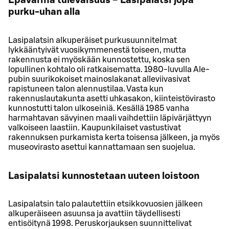
Epävarma tulevaisuus − Lasipalatsi jopa
purku-uhan alla
Lasipalatsin alkuperäiset purkusuunnitelmat
lykkääntyivät vuosikymmenestä toiseen, mutta
rakennusta ei myöskään kunnostettu, koska sen
lopullinen kohtalo oli ratkaisematta. 1980-luvulla Ale-
pubin suurikokoiset mainoslakanat alleviivasivat
rapistuneen talon alennustilaa. Vasta kun
rakennuslautakunta asetti uhkasakon, kiinteistövirasto
kunnostutti talon ulkoseiniä. Kesällä 1985 vanha
harmahtavan sävyinen maali vaihdettiin läpivärjättyyn
valkoiseen laastiin. Kaupunkilaiset vastustivat
rakennuksen purkamista kerta toisensa jälkeen, ja myös
museovirasto asettui kannattamaan sen suojelua.
Lasipalatsi kunnostetaan uuteen loistoon
Lasipalatsin talo palautettiin etsikkovuosien jälkeen
alkuperäiseen asuunsa ja avattiin täydellisesti
entisöitynä 1998. Peruskorjauksen suunnittelivat