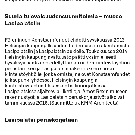
Suuria tulevaisuudensuunnitelmia − museo
Lasipalatsiin
Föreningen Konstsamfundet ehdotti syyskuussa 2013
Helsingin kaupungille uuden taidemuseon rakentamista
Lasipalatsiin ja Lasipalatsin aukiolle. Toukokuussa 2014
Helsingin kaupunginvaltuusto päätti yksimielisesti
hyväksyä hankkeen edellyttämän uuden kiinteistöyhtiön
perustamisen ja Lasipalatsin rakennuksen siirron
kiinteistöyhtiölle, jonka omistajina ovat Konstsamfundet
ja kaupunki yhdessä. Helsingin kaupungin
kiinteistöviraston tilakeskus hallinnoi jatkossa
Lasipalatsissa sijaitsevia liiketiloja. Amos Rexin museon
rakennustyöt ja Lasipalatsin peruskorjaustyöt alkoivat
tammikuussa 2016. (Suunnittelu JKMM Architects).
Lasipalatsi peruskorjataan