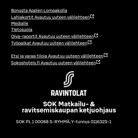
Bonusta Applen Lompakolla
Lahjakortit
Avautuu uuteen välilehteen
Medialle
Tietosuoja
Oiva-raportit
Avautuu uuteen välilehteen
Työpaikat
Avautuu uuteen välilehteen
Etsi ja varaa tiloja
Avautuu uuteen välilehteen
Sokoshotels.fi
Avautuu uuteen välilehteen
SOK Matkailu- &
ravitsemiskaupan ketjuohjaus
SOK PL 1 00088 S-RYHMÄ
,
Y-tunnus 0116323-1